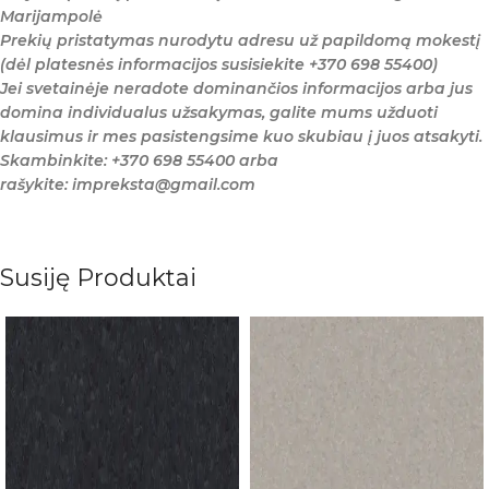
Marijampolė
Prekių pristatymas nurodytu adresu už papildomą mokestį
(dėl platesnės informacijos susisiekite +370 698 55400)
Jei svetainėje neradote dominančios informacijos arba jus
domina individualus užsakymas, galite mums užduoti
klausimus ir mes pasistengsime kuo skubiau į juos atsakyti.
Skambinkite: +370 698 55400 arba
rašykite: impreksta@gmail.com
Susiję Produktai