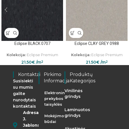
Eclipse BLACK 0707
Eclipse CLAY GREY 0988
Kolekcija:
Eclipse Premium
Kolekcija:
Eclipse Premium
21.50
€
/m
21.50
€
/m
2
2
Kontaktai
Pirkimo
Produktų
Informacija
Kategorijos
Susisiekti
su mumis
Vinilinės
Elektroninės
galite
grindys
prekybos
nurodytais
taisyklės
kontaktais
Laminuotos
Adresas:
grindys
Mokėjimo
J.
būdai
Jablonskio
Akustinės