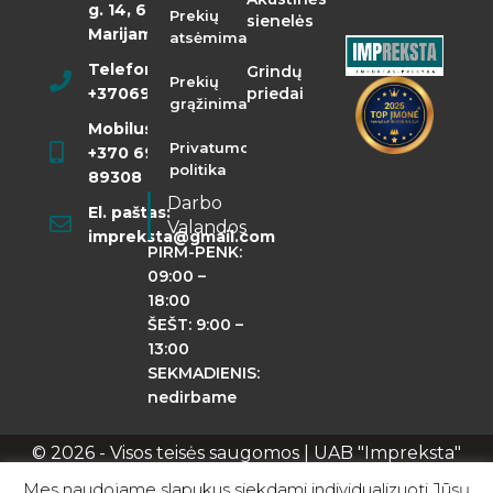
g. 14, 68290
Prekių
sienelės
Marijampolė
atsėmimas
Telefonas:
Grindų
Prekių
+37069855400
priedai
grąžinimas
Mobilusis:
Privatumo
+370 698
politika
89308
Darbo
El. paštas:
Valandos
impreksta@gmail.com
PIRM-PENK:
09:00 –
18:00
ŠEŠT: 9:00 –
13:00
SEKMADIENIS:
nedirbame
© 2026 - Visos teisės saugomos | UAB "Impreksta"
Apie mus
Kontaktai
Privatumo politika
Mes naudojame slapukus siekdami individualizuoti Jūsų