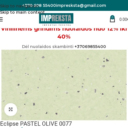
+370 698 55400
impresksta@gmail.com
Skip to navigation
Skip to main content
0
0.00
Pradžia
Linoleumas/PVC danga
Vinilinėms grindims nuolaidos nuo 12% iki
40%
Dėl nuolaidos skambinti
+37069855400
Padidinti nuotrauką
Eclipse PASTEL OLIVE 0077