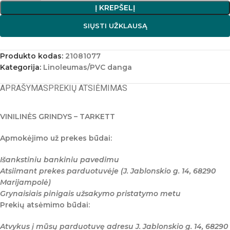
Į KREPŠELĮ
SIŲSTI UŽKLAUSĄ
Produkto kodas:
21081077
Kategorija:
Linoleumas/PVC danga
APRAŠYMAS
PREKIŲ ATSIĖMIMAS
VINILINĖS GRINDYS – TARKETT
Apmokėjimo už prekes būdai:
Išankstiniu bankiniu pavedimu
Atsiimant prekes parduotuvėje (J. Jablonskio g. 14, 68290
Marijampolė)
Grynaisiais pinigais užsakymo pristatymo metu
Prekių atsėmimo būdai:
Atvykus į mūsų parduotuvę adresu J. Jablonskio g. 14, 68290