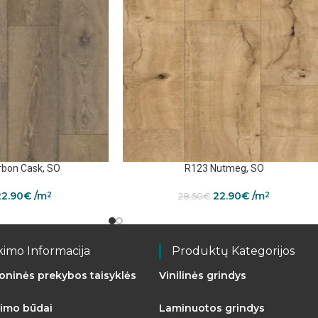
bon Cask, SO
R123 Nutmeg, SO
22.90
€
/m
22.90
€
/m
2
2
28.50
€
kimo Informacija
Produktų Kategorijos
roninės prekybos taisyklės
Vinilinės grindys
imo būdai
Laminuotos grindys