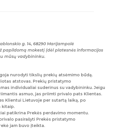
ablonskio g. 14, 68290 Marijampolė
ž papildomą mokestį (dėl platesnės informacijos
 su mūsų vadybininku.
goja nurodyti tikslių prekių atsėmimo būdą.
liotas atstovas. Prekių pristatymo
mas individualiai suderinus su vadybininku. Jeigu
mantis asmuo, jas priimti privalo pats Klientas.
s Klientui Lietuvoje per sutartą laiką, po
kitaip.
ščiai patikrina Prekės perdavimo momentu.
privalo pasirašyti Prekės pristatymo
ekė jam buvo įteikta.