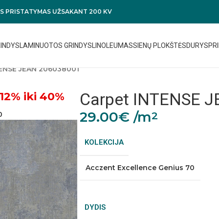
 PRISTATYMAS UŽSAKANT 200 KV
RINDYS
LAMINUOTOS GRINDYS
LINOLEUMAS
SIENŲ PLOKŠTĖS
DURYS
PRI
TENSE JEAN 206038001
Carpet INTENSE 
12% iki 40%
29.00
€
/m
2
0
KOLEKCIJA
Acczent Excellence Genius 70
DYDIS