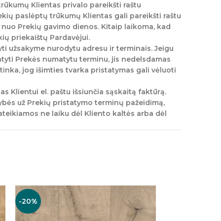
trūkumų Klientas privalo pareikšti raštu
kių paslėptų trūkumų Klientas gali pareikšti raštu
s nuo Prekių gavimo dienos. Kitaip laikoma, kad
kių priekaištų Pardavėjui.
yti užsakyme nurodytu adresu ir terminais. Jeigu
tatyti Prekės numatytu terminu, jis nedelsdamas
tinka, jog išimties tvarka pristatymas gali vėluoti
 Klientui el. paštu išsiunčia sąskaitą faktūrą.
bės už Prekių pristatymo terminų pažeidimą,
ateikiamos ne laiku dėl Kliento kaltės arba dėl
-20%
-17%