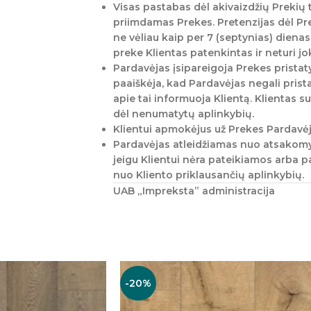
Visas pastabas dėl akivaizdžių Prekių 
priimdamas Prekes. Pretenzijas dėl Pre
ne vėliau kaip per 7 (septynias) diena
preke Klientas patenkintas ir neturi jo
Pardavėjas įsipareigoja Prekes pristat
paaiškėja, kad Pardavėjas negali pris
apie tai informuoja Klientą. Klientas su
dėl nenumatytų aplinkybių.
Klientui apmokėjus už Prekes Pardavėjas
Pardavėjas atleidžiamas nuo atsakomy
jeigu Klientui nėra pateikiamos arba p
nuo Kliento priklausančių aplinkybių.
UAB „Impreksta” administracija
-20%