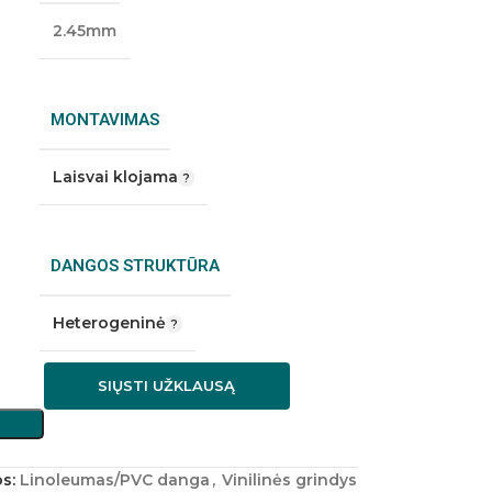
2.45mm
MONTAVIMAS
Laisvai klojama
DANGOS STRUKTŪRA
Heterogeninė
SIŲSTI UŽKLAUSĄ
s:
Linoleumas/PVC danga
,
Vinilinės grindys