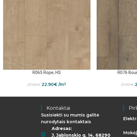
R065 Rope, HS
R076 Bour
22.90
€
/m
2
27.50
€
27.50
€
Kontaktai
Pir
Susisiekti su mumis galite
Elekt
nurodytais kontaktais
Adresas:
Mokėj
J. Jablonskio g. 14, 68290