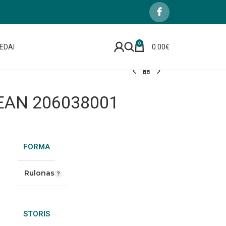
0
EDAI
0.00
€
JEAN 206038001
FORMA
Rulonas
STORIS