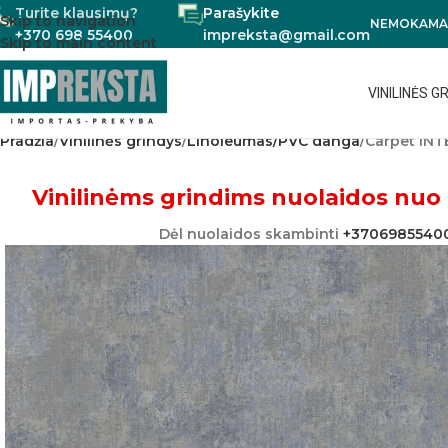
Turite klausimų?
Parašykite
Skip to navigation
NEMOKAMAS
+370 698 55400
impreksta@gmail.com
Skip to main content
VINILINĖS G
Pradžia
Vinilinės grindys
Linoleumas/PVC danga
Carpet IN
Vinilinėms grindims nuolaidos nuo 
Dėl nuolaidos skambinti
+3706985540