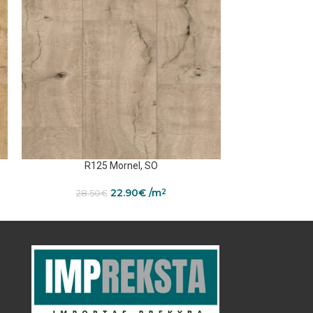
R125 Mornel, SO
R172
22.90
€
/m
2
28.50
€
27.50