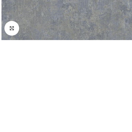
Padidinti nuotrauką