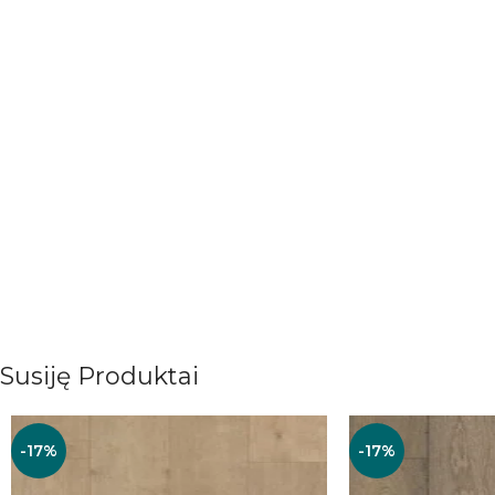
Susiję Produktai
-17%
-17%