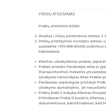
PREKIŲ ATSIĖMIMAS
Prekių atsėmimo būdai:
Atvykus į mūsų parduotuvę adresu J. J
Prekių pristatymas nurodytu adresu u
susisiekite +370 698 55400) suderinus
Pabrėžiame:
Klientas, užsakydamas prekes, įsiparei
Prekes pristato Pardavėjas arba jo įga
(transportavimo) mokestis yra pateikia
užsakyme nenurodytas kitas Prekes prii
Pardavėjas įsipareigoja pristatyti Preke
užsakymo apmokėjimo, jei nesusitarta 
Prekių kiekį ir kokybę Klientas kruop
Priimdamas Prekę iš kurjerio, Klientas 
dokumentuose, patvirtindamas, kad Pr