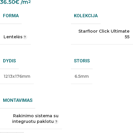
36.50
€
/m
2
FORMA
KOLEKCIJA
Starfloor Click Ultimate
Lentelės
55
DYDIS
STORIS
1213x176mm
6.5mm
MONTAVIMAS
Rakinimo sistema su
integruotu paklotu