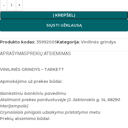
Į KREPŠELĮ
SIŲSTI UŽKLAUSĄ
Produkto kodas:
35992005
Kategorija:
Vinilinės grindys
APRAŠYMAS
PREKIŲ ATSIĖMIMAS
VINILINĖS GRINDYS – TARKETT
Apmokėjimo už prekes būdai:
Išankstiniu bankiniu pavedimu
Atsiimant prekes parduotuvėje (J. Jablonskio g. 14, 68290
Marijampolė)
Grynaisiais pinigais užsakymo pristatymo metu
Prekių atsėmimo būdai: