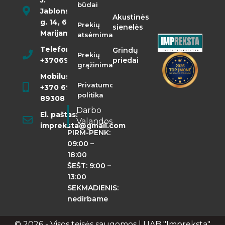
J.
būdai
Jablonskio
Akustinės
g. 14, 68290
Prekių
sienelės
Marijampolė
atsėmimas
Telefonas:
Grindų
Prekių
+37069855400
priedai
grąžinimas
Mobilusis:
Privatumo
+370 698
politika
89308
Darbo
El. paštas:
Valandos
impreksta@gmail.com
PIRM-PENK:
09:00 –
18:00
ŠEŠT: 9:00 –
13:00
SEKMADIENIS:
nedirbame
© 2026 - Visos teisės saugomos | UAB "Impreksta"