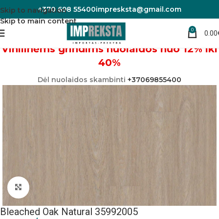
+370 698 55400
impresksta@gmail.com
Skip to navigation
Skip to main content
0
0.00
Pradžia
Vinilinės grindys
Vinilinėms grindims nuolaidos nuo 12% iki
40%
Dėl nuolaidos skambinti
+37069855400
Padidinti nuotrauką
Bleached Oak Natural 35992005