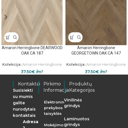
Amaron Herringbone DEARWOOD
Amaron Herringbone
OAK CA 187
GEORGETOWN OAK CA 147
Kolekcija:
Amaron Herringbone
Kolekcija:
Amaron Herringbone
37.50
€
/m
37.50
€
/m
2
2
Kontaktai
Pirkimo
Produktų
Informacija
Kategorijos
Susisiekti
su mumis
Vinilinės
Elektroninės
galite
grindys
prekybos
nurodytais
taisyklės
kontaktais
Laminuotos
Adresas:
grindys
Mokėjimo