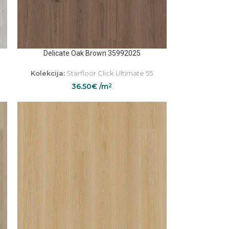
Delicate Oak Brown 35992025
Kolekcija:
Starfloor Click Ultimate 55
36.50
€
/m
2