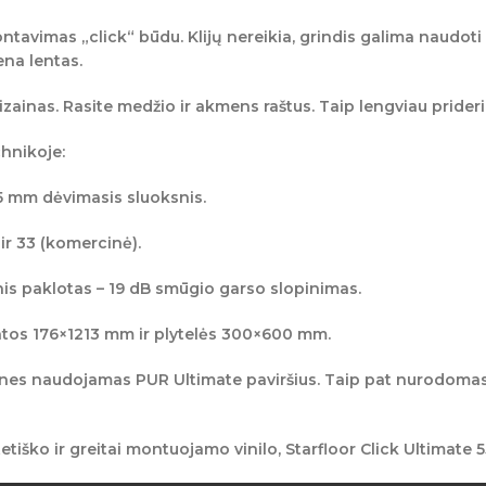
ntavimas „click“ būdu
. Klijų nereikia, grindis galima naudoti 
ena lentas.
izainas
. Rasite
medžio
ir
akmens
raštus. Taip lengviau priderin
hnikoje:
5 mm dėvimasis sluoksnis
.
ir
33 (komercinė)
.
is paklotas – 19 dB
smūgio garso slopinimas.
ntos 176×1213 mm
ir
plytelės 300×600 mm
.
, nes naudojamas
PUR Ultimate
paviršius. Taip pat nurodoma
stetiško ir greitai montuojamo vinilo, Starfloor Click Ultimate 5