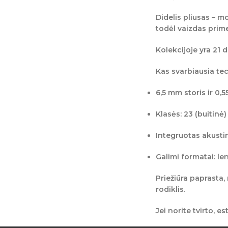
Didelis pliusas –
mo
todėl vaizdas prim
Kolekcijoje yra
21 d
Kas svarbiausia tec
6,5 mm storis
ir
0,5
Klasės:
23 (buitinė)
Integruotas akustin
Galimi formatai:
le
Priežiūra paprasta
rodiklis.
Jei norite tvirto, e