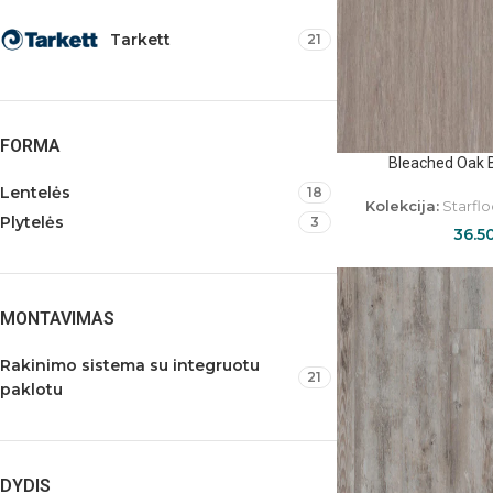
Tarkett
21
FORMA
Bleached Oak 
Lentelės
18
Kolekcija:
Starflo
Plytelės
3
36.5
MONTAVIMAS
Rakinimo sistema su integruotu
21
paklotu
DYDIS