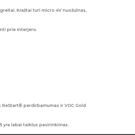
greitai. Kraštai turi
micro 4V
nuožulnas,
ti prie interjero.
s
ReStart® perdirbamumas
ir
VOC Gold
5 yra labai taiklus pasirinkimas.