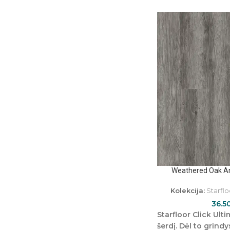
Weathered Oak A
Kolekcija:
Starflo
36.5
Starfloor Click Ulti
šerdį
. Dėl to grindy