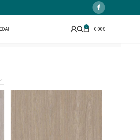
0
EDAI
0.00
€