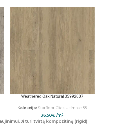
Weathered Oak Natural 35992007
Kolekcija:
Starfloor Click Ultimate 55
36.50
€
/m
2
ujinimui. Ji turi
tvirtą kompozitinę (rigid)