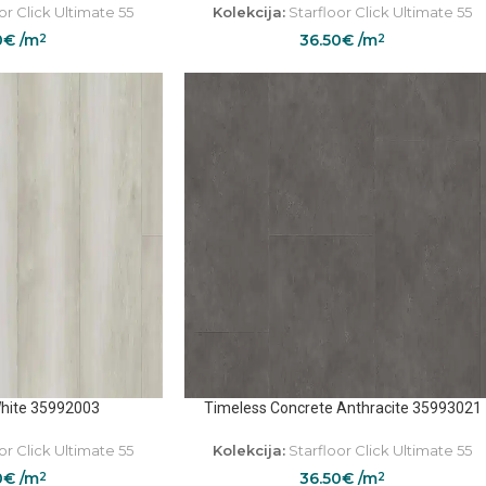
or Click Ultimate 55
Kolekcija:
Starfloor Click Ultimate 55
0
€
/m
36.50
€
/m
2
2
White 35992003
Timeless Concrete Anthracite 35993021
or Click Ultimate 55
Kolekcija:
Starfloor Click Ultimate 55
0
€
/m
36.50
€
/m
2
2