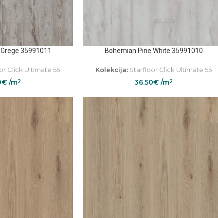
 Grege 35991011
Bohemian Pine White 35991010
or Click Ultimate 55
Kolekcija:
Starfloor Click Ultimate 55
0
€
/m
36.50
€
/m
2
2