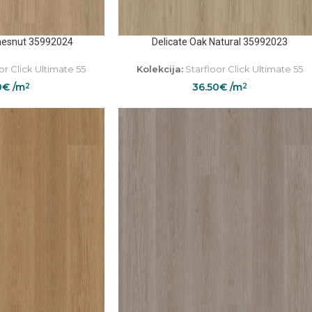
Chesnut 35992024
Delicate Oak Natural 35992023
or Click Ultimate 55
Kolekcija:
Starfloor Click Ultimate 55
0
€
/m
36.50
€
/m
2
2