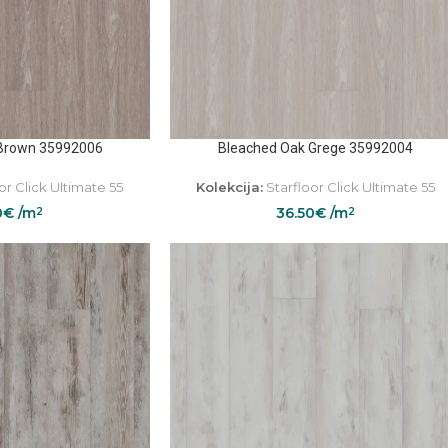
Brown 35992006
Bleached Oak Grege 35992004
or Click Ultimate 55
Kolekcija:
Starfloor Click Ultimate 55
0
€
/m
36.50
€
/m
2
2