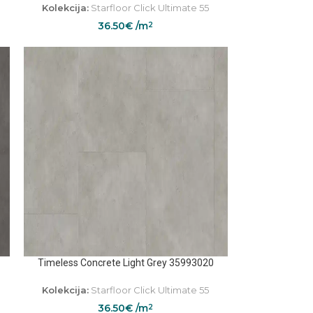
Kolekcija:
Starfloor Click Ultimate 55
36.50
€
/m
2
Timeless Concrete Light Grey 35993020
Kolekcija:
Starfloor Click Ultimate 55
36.50
€
/m
2