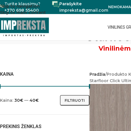
Turite klausimų?
Parašykite
Skip to navigation
NEMOKAMAS
+370 698 55400
impreksta@gmail.com
Skip to main content
VINILINĖS G
Starfloo
Vinilinėm
KAINA
Pradžia
Produkto K
Starfloor Click Ulti
Kaina:
30€
—
40€
FILTRUOTI
PREKINIS ŽENKLAS