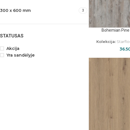
300 x 600 mm
3
Bohemian Pine
STATUSAS
Kolekcija:
Starflo
Akcija
36.5
Yra sandėlyje