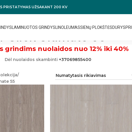
 PRISTATYMAS UŽSAKANT 200 KV
RINDYS
LAMINUOTOS GRINDYS
LINOLEUMAS
SIENŲ PLOKŠTĖS
DURYS
PRI
r Click Ultimate 55
s grindims nuolaidos nuo 12% iki 40%
Dėl nuolaidos skambinti
+37069855400
olekcija
mate 55