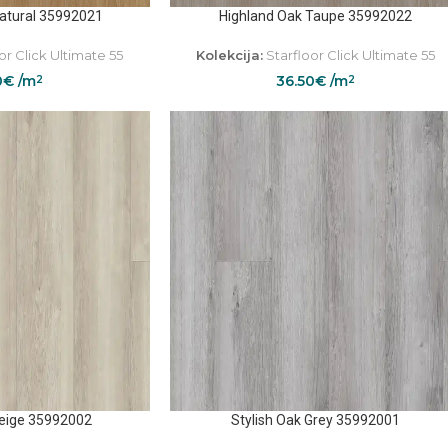
Natural 35992021
Highland Oak Taupe 35992022
or Click Ultimate 55
Kolekcija:
Starfloor Click Ultimate 55
0
€
/m
36.50
€
/m
2
2
Beige 35992002
Stylish Oak Grey 35992001