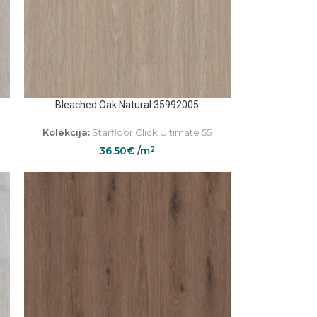
Bleached Oak Natural 35992005
Kolekcija:
Starfloor Click Ultimate 55
36.50
€
/m
2