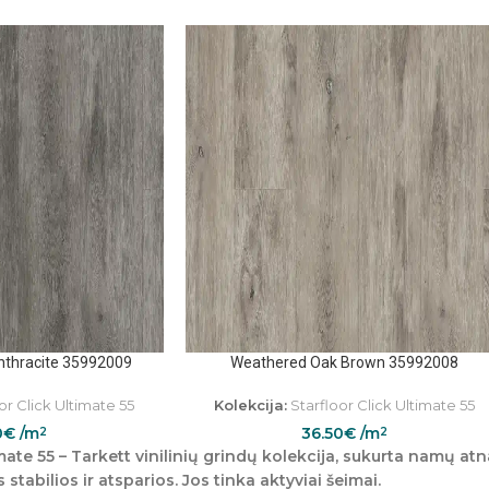
nthracite 35992009
Weathered Oak Brown 35992008
or Click Ultimate 55
Kolekcija:
Starfloor Click Ultimate 55
0
€
/m
36.50
€
/m
2
2
mate 55
– Tarkett vinilinių grindų kolekcija, sukurta namų atna
s stabilios ir atsparios. Jos tinka aktyviai šeimai.