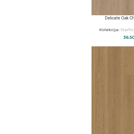
Delicate Oak 
Kolekcija:
Starflo
36.5