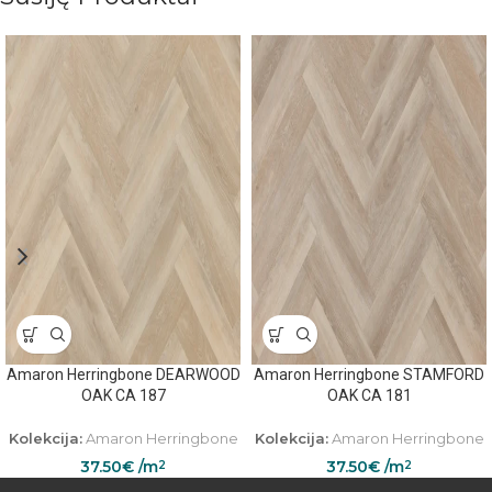
Amaron Herringbone DEARWOOD
Amaron Herringbone STAMFORD
OAK CA 187
OAK CA 181
Kolekcija:
Amaron Herringbone
Kolekcija:
Amaron Herringbone
37.50
€
/m
37.50
€
/m
2
2