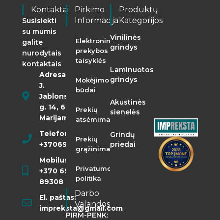
Kontaktai
Pirkimo
Produktų
Informacija
Kategorijos
Susisiekti
su mumis
Vinilinės
Elektroninės
galite
grindys
prekybos
nurodytais
taisyklės
kontaktais
Laminuotos
Adresas:
grindys
Mokėjimo
J.
būdai
Jablonskio
Akustinės
g. 14, 68290
Prekių
sienelės
Marijampolė
atsėmimas
Telefonas:
Grindų
Prekių
+37069855400
priedai
grąžinimas
Mobilusis:
Privatumo
+370 698
politika
89308
Darbo
El. paštas:
Valandos
impreksta@gmail.com
PIRM-PENK: