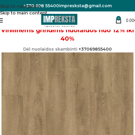
+370 698 55400
impresksta@gmail.com
Skip to navigation
Skip to main content
0
0.00
Pradžia
Vinilinės grindys
Vinilinėms grindims nuolaidos nuo 12% iki
40%
Dėl nuolaidos skambinti
+37069855400