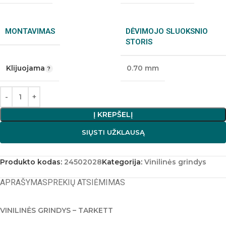
MONTAVIMAS
DĖVIMOJO SLUOKSNIO
STORIS
Klijuojama
0.70 mm
Į KREPŠELĮ
SIŲSTI UŽKLAUSĄ
Produkto kodas:
24502028
Kategorija:
Vinilinės grindys
APRAŠYMAS
PREKIŲ ATSIĖMIMAS
VINILINĖS GRINDYS – TARKETT