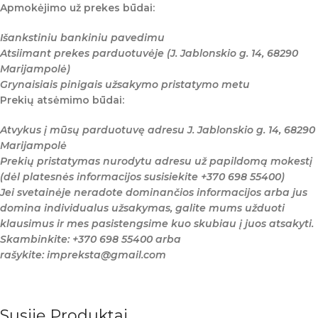
Apmokėjimo už prekes būdai:
Išankstiniu bankiniu pavedimu
Atsiimant prekes parduotuvėje (J. Jablonskio g. 14, 68290
Marijampolė)
Grynaisiais pinigais užsakymo pristatymo metu
Prekių atsėmimo būdai:
Atvykus į mūsų parduotuvę adresu J. Jablonskio g. 14, 68290
Marijampolė
Prekių pristatymas nurodytu adresu už papildomą mokestį
(dėl platesnės informacijos susisiekite +370 698 55400)
Jei svetainėje neradote dominančios informacijos arba jus
domina individualus užsakymas, galite mums užduoti
klausimus ir mes pasistengsime kuo skubiau į juos atsakyti.
Skambinkite: +370 698 55400 arba
rašykite: impreksta@gmail.com
Susiję Produktai