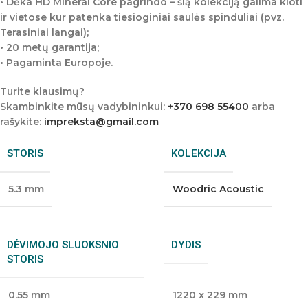
• Dėka HD Mineral Core pagrindo – šią kolekciją galima kloti
ir vietose kur patenka tiesioginiai saulės spinduliai (pvz.
Terasiniai langai);
• 20 metų garantija;
• Pagaminta Europoje.
Turite klausimų?
Skambinkite mūsų vadybininkui:
+370 698 55400
arba
rašykite:
impreksta@gmail.com
STORIS
KOLEKCIJA
5.3 mm
Woodric Acoustic
DĖVIMOJO SLUOKSNIO
DYDIS
STORIS
0.55 mm
1220 x 229 mm