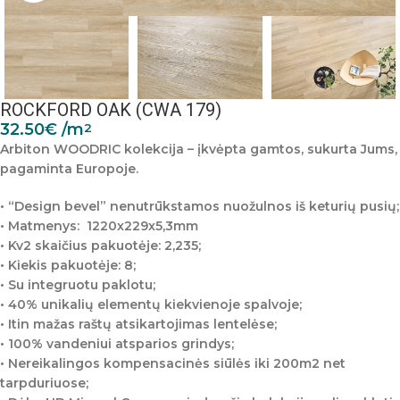
ROCKFORD OAK (CWA 179)
32.50
€
/m
2
Arbiton WOODRIC kolekcija – įkvėpta gamtos, sukurta Jums,
pagaminta Europoje.
• “Design bevel” nenutrūkstamos nuožulnos iš keturių pusių;
• Matmenys:
1220x229x5,3mm
• Kv2 skaičius pakuotėje: 2,235;
• Kiekis pakuotėje: 8;
• Su integruotu paklotu;
• 40% unikalių elementų kiekvienoje spalvoje;
• Itin mažas raštų atsikartojimas lentelėse;
• 100% vandeniui atsparios grindys;
• Nereikalingos kompensacinės siūlės iki 200m2 net
tarpduriuose;