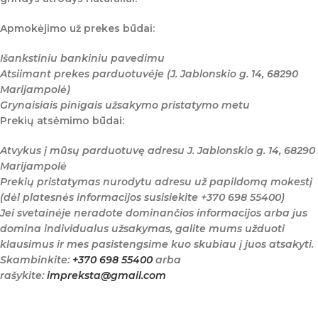
Apmokėjimo už prekes būdai:
Išankstiniu bankiniu pavedimu
Atsiimant prekes parduotuvėje (J. Jablonskio g. 14, 68290
Marijampolė)
Grynaisiais pinigais užsakymo pristatymo metu
Prekių atsėmimo būdai:
Atvykus į mūsų parduotuvę adresu J. Jablonskio g. 14, 68290
Marijampolė
Prekių pristatymas nurodytu adresu už papildomą mokestį
(dėl platesnės informacijos susisiekite +370 698 55400)
Jei svetainėje neradote dominančios informacijos arba jus
domina individualus užsakymas, galite mums užduoti
klausimus ir mes pasistengsime kuo skubiau į juos atsakyti.
Skambinkite:
+370 698 55400
arba
rašykite:
impreksta@gmail.com