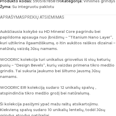
Produkto kodas:
5905167858196
Kategorija:
Vinilinės grindys
Žyma:
Su integruotu paklotu
APRAŠYMAS
PREKIŲ ATSIĖMIMAS
Aukščiausia kokybė su HD Mineral Core pagrindu bei
papildoma apsauga nuo įbrėžimų – “Titanium Nano Layer”,
kuri užtikrina ilgaamžiškumą, o itin aukštos raiškos dizainai –
natūralų vaizdą Jūsų namams.
WOODRIC kolekcija turi unikalius griovelius iš visų keturių
pusių – “Design Bevels”, kurių vaizdas primena tikro medžio
grindis. Tai sukuria jaukumo bei šiltumo jausmą Jūsų
namams.
WOODRIC EIR
kolekciją sudaro 12 unikalių spalvų ,
atspindinčia tikro medžio grožį bei natūralumą.
Ši kolekcija pasižymi ypač mažu raštų atsikartojimu.
Kiekvieną spalvą sudaro 10 unikalių lentelių, todėl Jūsų
grindys atrodys natūraliai.