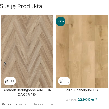
Susiję Produktai
-17%
Amaron Herringbone WINDSOR
R073 Scandipure, HS
OAK CA 184
22.90
€
/m
2
27.50
€
Kolekcija:
Amaron Herringbone