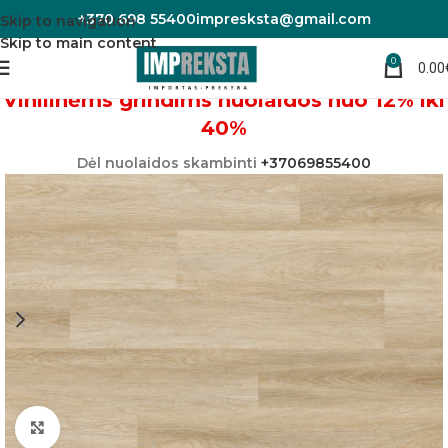
+370 698 55400
impresksta@gmail.com
Skip to navigation
Skip to main content
0
0.00
Pradžia
Vinilinės grindys
Vinilinėms grindims nuolaidos nuo 12% iki
40%
Dėl nuolaidos skambinti
+37069855400
Padidinti nuotrauką