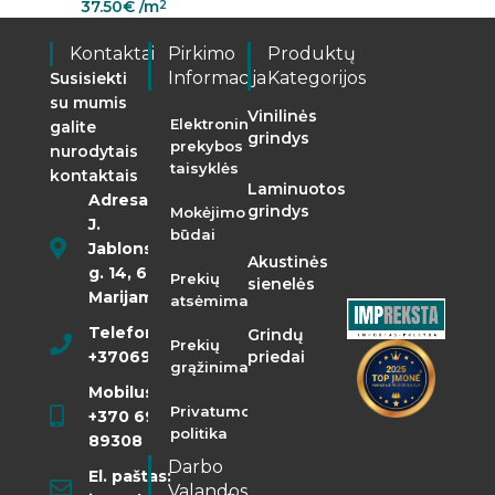
37.50
€
/m
2
Kontaktai
Pirkimo
Produktų
Informacija
Kategorijos
Susisiekti
su mumis
Vinilinės
Elektroninės
galite
grindys
prekybos
nurodytais
taisyklės
kontaktais
Laminuotos
Adresas:
grindys
Mokėjimo
J.
būdai
Jablonskio
Akustinės
g. 14, 68290
Prekių
sienelės
Marijampolė
atsėmimas
Telefonas:
Grindų
Prekių
+37069855400
priedai
grąžinimas
Mobilusis:
Privatumo
+370 698
politika
89308
Darbo
El. paštas:
Valandos