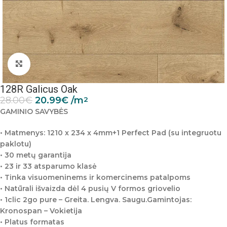
Padidinti nuotrauką
128R Galicus Oak
28.00
€
20.99
€
/m
2
GAMINIO SAVYBĖS
• Matmenys: 1210 x 234 x 4mm+1 Perfect Pad (su integruotu
paklotu)
• 30 metų garantija
• 23 ir 33 atsparumo klasė
• Tinka visuomeninems ir komercinems patalpoms
• Natūrali išvaizda dėl 4 pusių V formos griovelio
• 1clic 2go pure – Greita. Lengva. Saugu.Gamintojas:
Kronospan – Vokietija
• Platus formatas