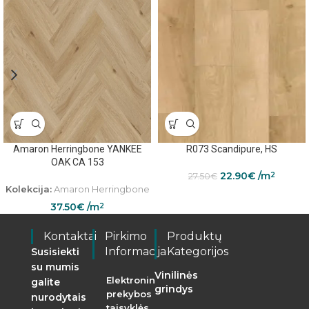
Amaron Herringbone YANKEE
R073 Scandipure, HS
OAK CA 153
22.90
€
/m
2
27.50
€
Kolekcija:
Amaron Herringbone
37.50
€
/m
2
Kontaktai
Pirkimo
Produktų
Informacija
Kategorijos
Susisiekti
su mumis
Vinilinės
Elektroninės
galite
grindys
prekybos
nurodytais
taisyklės