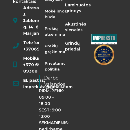
kontaktais
Laminuotos
Adresas:
grindys
Mokėjimo
J.
būdai
Jablonskio
Akustinės
g. 14, 68290
Prekių
sienelės
Marijampolė
atsėmimas
Telefonas:
Grindų
Prekių
+37069855400
priedai
grąžinimas
Mobilusis:
Privatumo
+370 698
politika
89308
Darbo
El. paštas:
Valandos
impreksta@gmail.com
PIRM-PENK:
09:00 –
18:00
ŠEŠT: 9:00 –
13:00
SEKMADIENIS:
nedirbame