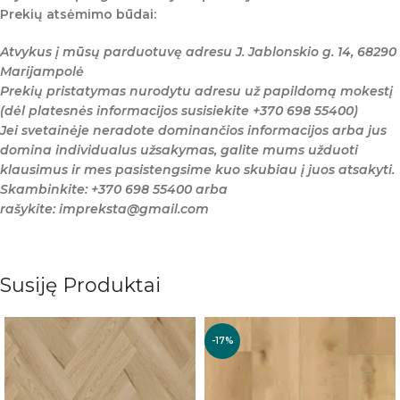
Prekių atsėmimo būdai:
Atvykus į mūsų parduotuvę adresu J. Jablonskio g. 14, 68290
Marijampolė
Prekių pristatymas nurodytu adresu už papildomą mokestį
(dėl platesnės informacijos susisiekite +370 698 55400)
Jei svetainėje neradote dominančios informacijos arba jus
domina individualus užsakymas, galite mums užduoti
klausimus ir mes pasistengsime kuo skubiau į juos atsakyti.
Skambinkite: +370 698 55400 arba
rašykite: impreksta@gmail.com
Susiję Produktai
-17%