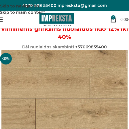
+370 698 55400
impresksta@gmail.com
Skip to navigation
Skip to main content
0
0.00
Pradžia
Vinilinės grindys
Vinilinėms grindims nuolaidos nuo 12% iki
40%
Dėl nuolaidos skambinti
+37069855400
-25%