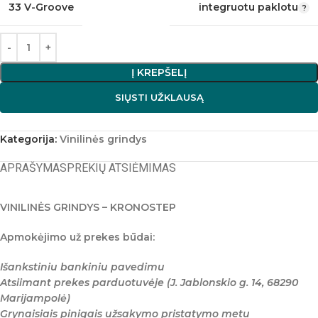
33 V-Groove
integruotu paklotu
Į KREPŠELĮ
SIŲSTI UŽKLAUSĄ
Kategorija:
Vinilinės grindys
APRAŠYMAS
PREKIŲ ATSIĖMIMAS
VINILINĖS GRINDYS – KRONOSTEP
Apmokėjimo už prekes būdai:
Išankstiniu bankiniu pavedimu
Atsiimant prekes parduotuvėje (J. Jablonskio g. 14, 68290
Marijampolė)
Grynaisiais pinigais užsakymo pristatymo metu