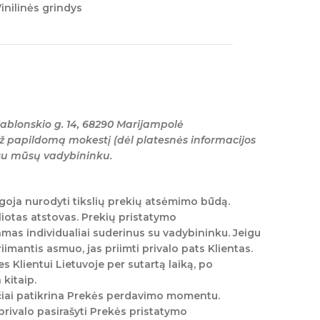
inilinės grindys
ablonskio g. 14, 68290 Marijampolė
ž papildomą mokestį (dėl platesnės informacijos
 su mūsų vadybininku.
goja nurodyti tikslių prekių atsėmimo būdą.
liotas atstovas. Prekių pristatymo
mas individualiai suderinus su vadybininku. Jeigu
mantis asmuo, jas priimti privalo pats Klientas.
s Klientui Lietuvoje per sutartą laiką, po
kitaip.
ščiai patikrina Prekės perdavimo momentu.
privalo pasirašyti Prekės pristatymo