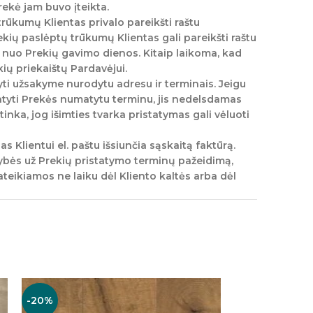
ekė jam buvo įteikta.
trūkumų Klientas privalo pareikšti raštu
kių paslėptų trūkumų Klientas gali pareikšti raštu
s nuo Prekių gavimo dienos. Kitaip laikoma, kad
kių priekaištų Pardavėjui.
yti užsakyme nurodytu adresu ir terminais. Jeigu
tatyti Prekės numatytu terminu, jis nedelsdamas
tinka, jog išimties tvarka pristatymas gali vėluoti
 Klientui el. paštu išsiunčia sąskaitą faktūrą.
bės už Prekių pristatymo terminų pažeidimą,
ateikiamos ne laiku dėl Kliento kaltės arba dėl
-20%
-17%