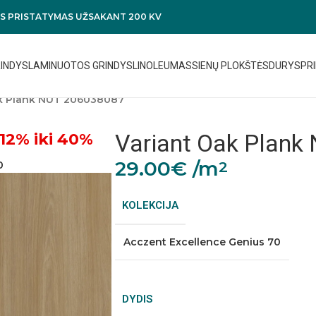
 PRISTATYMAS UŽSAKANT 200 KV
RINDYS
LAMINUOTOS GRINDYS
LINOLEUMAS
SIENŲ PLOKŠTĖS
DURYS
PRI
ak Plank NUT 206038087
Variant Oak Plank
12% iki 40%
29.00
€
/m
2
0
KOLEKCIJA
Acczent Excellence Genius 70
DYDIS