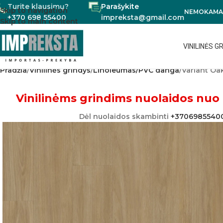
Turite klausimų?
Parašykite
Skip to navigation
NEMOKAMAS
+370 698 55400
impreksta@gmail.com
Skip to main content
VINILINĖS G
Pradžia
Vinilinės grindys
Linoleumas/PVC danga
Variant O
Vinilinėms grindims nuolaidos nuo 
Dėl nuolaidos skambinti
+3706985540