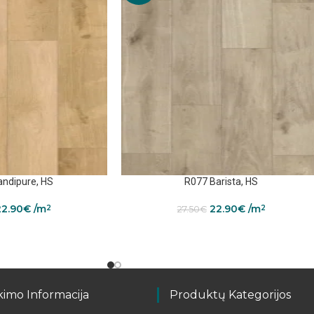
ndipure, HS
R077 Barista, HS
22.90
€
/m
22.90
€
/m
2
2
27.50
€
kimo Informacija
Produktų Kategorijos