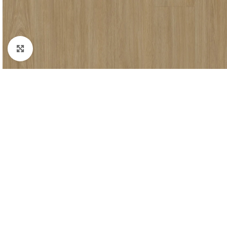
Padidinti nuotrauką