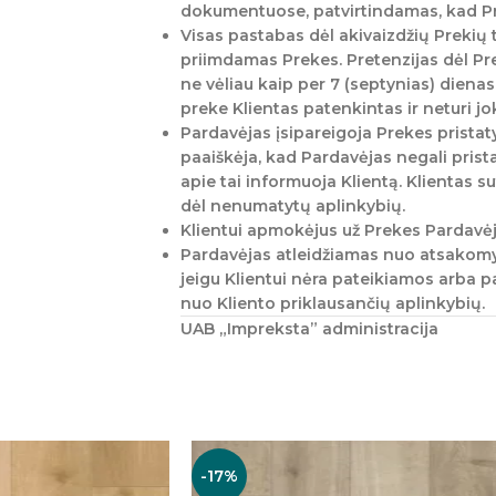
dokumentuose, patvirtindamas, kad Pr
Visas pastabas dėl akivaizdžių Prekių 
priimdamas Prekes. Pretenzijas dėl Pre
ne vėliau kaip per 7 (septynias) diena
preke Klientas patenkintas ir neturi jo
Pardavėjas įsipareigoja Prekes pristat
paaiškėja, kad Pardavėjas negali pris
apie tai informuoja Klientą. Klientas su
dėl nenumatytų aplinkybių.
Klientui apmokėjus už Prekes Pardavėjas
Pardavėjas atleidžiamas nuo atsakomy
jeigu Klientui nėra pateikiamos arba p
nuo Kliento priklausančių aplinkybių.
UAB „Impreksta” administracija
-17%