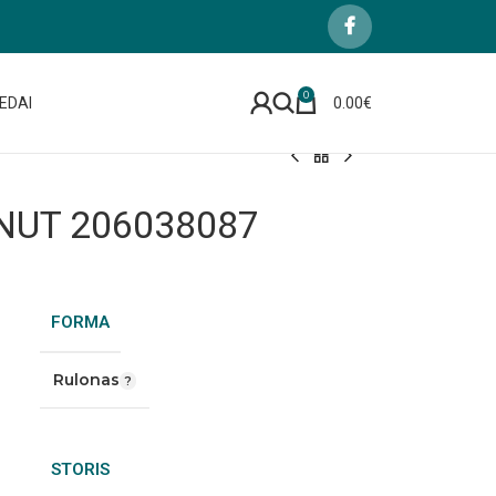
0
EDAI
0.00
€
 NUT 206038087
FORMA
Rulonas
STORIS