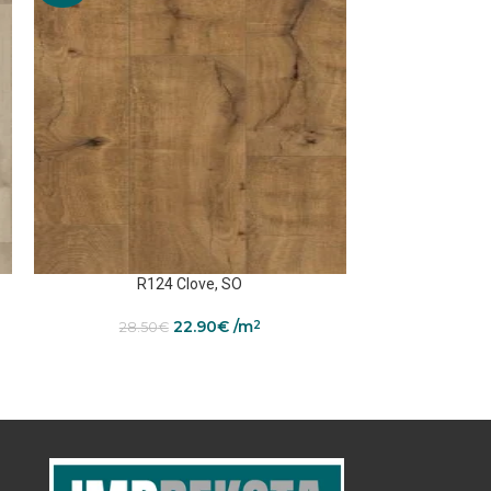
R124 Clove, SO
R1
22.90
€
/m
2
28.50
€
27.50