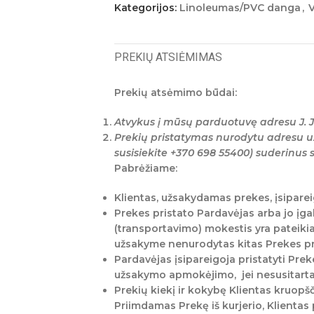
Kategorijos:
Linoleumas/PVC danga
,
V
PREKIŲ ATSIĖMIMAS
Prekių atsėmimo būdai:
Atvykus į mūsų parduotuvę adresu J. J
Prekių pristatymas nurodytu adresu u
susisiekite +370 698 55400) suderinus
Pabrėžiame:
Klientas, užsakydamas prekes, įsiparei
Prekes pristato Pardavėjas arba jo įga
(transportavimo) mokestis yra pateikia
užsakyme nenurodytas kitas Prekes prii
Pardavėjas įsipareigoja pristatyti Preke
užsakymo apmokėjimo, jei nesusitarta 
Prekių kiekį ir kokybę Klientas kruop
Priimdamas Prekę iš kurjerio, Klientas 