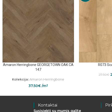
Amaron Herringbone GEORGETOWN OAK CA
R073 Sca
147
27.50
€
Kolekcija:
Amaron Herringbone
37.50
€
/m
2
Kontaktai
Pir
Susisiekti su mumis galite