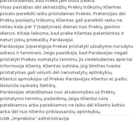
patvirtindamas, kad Prekė jam buvo įteikta.
Visas pastabas dėl akivaizdžių Prekių trūkumų Klientas
privalo pareikšti raštu priimdamas Prekes. Pretenzijas dėl
Prekių paslėptų trūkumų Klientas gali pareikšti raštu ne
vėliau kaip per 7 (septynias) dienas nuo Prekių gavimo
dienos. Kitaip laikoma, kad preke Klientas patenkintas ir
neturi jokių priekaištų Pardavėjui.
Pardavėjas įsipareigoja Prekes pristatyti užsakyme nurodytu
adresu ir terminais. Jeigu paaiškėja, kad Pardavėjas negali
pristatyti Prekės numatytu terminu, jis nedelsdamas apie tai
informuoja Klientą. Klientas sutinka, jog išimties tvarka
pristatymas gali vėluoti dėl nenumatytų aplinkybių.
Klientui apmokėjus už Prekes Pardavėjas Klientui el. paštu
išsiunčia sąskaitą faktūrą.
Pardavėjas atleidžiamas nuo atsakomybės už Prekių
pristatymo terminų pažeidimą, jeigu Klientui nėra
pateikiamos arba pateikiamos ne laiku dėl Kliento kaltės
arba dėl nuo Kliento priklausančių aplinkybių.
UAB „Impreksta” administracija