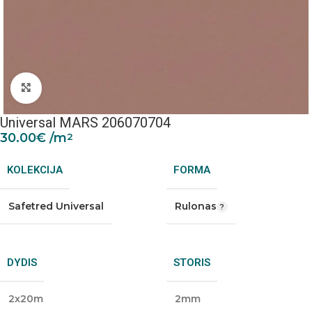
Padidinti nuotrauką
Universal MARS 206070704
30.00
€
/m
2
KOLEKCIJA
FORMA
Safetred Universal
Rulonas
DYDIS
STORIS
2x20m
2mm