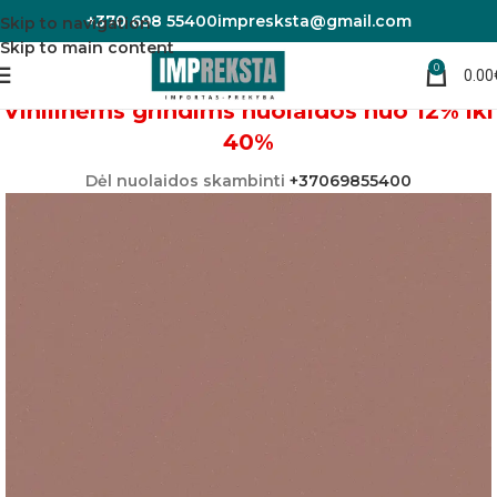
+370 698 55400
impresksta@gmail.com
Skip to navigation
Skip to main content
0
0.00
Pradžia
Vinilinės grindys
Linoleumas/PVC danga
Vinilinėms grindims nuolaidos nuo 12% iki
40%
Dėl nuolaidos skambinti
+37069855400