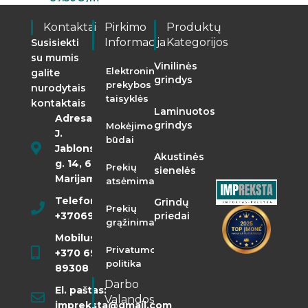
Kontaktai
Pirkimo
Produktų
Informacija
Kategorijos
Susisiekti
su mumis
Vinilinės
Elektroninės
galite
grindys
prekybos
nurodytais
taisyklės
kontaktais
Laminuotos
Adresas:
grindys
Mokėjimo
J.
būdai
Jablonskio
Akustinės
g. 14, 68290
Prekių
sienelės
Marijampolė
atsėmimas
Telefonas:
Grindų
Prekių
+37069855400
priedai
grąžinimas
Mobilusis:
Privatumo
+370 698
politika
89308
Darbo
El. paštas:
Valandos
impreksta@gmail.com