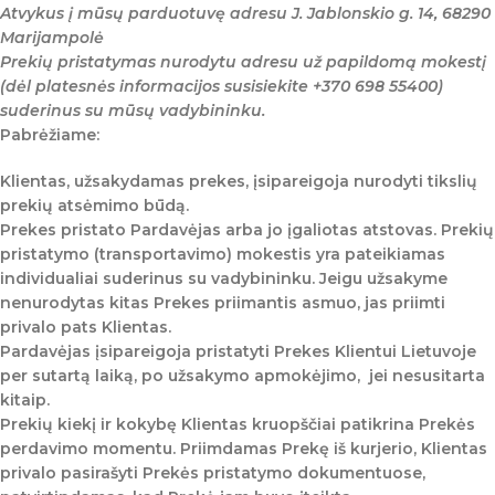
Atvykus į mūsų parduotuvę adresu J. Jablonskio g. 14, 68290
Marijampolė
Prekių pristatymas nurodytu adresu už papildomą mokestį
(dėl platesnės informacijos susisiekite +370 698 55400)
suderinus su mūsų vadybininku.
Pabrėžiame:
Klientas, užsakydamas prekes, įsipareigoja nurodyti tikslių
prekių atsėmimo būdą.
Prekes pristato Pardavėjas arba jo įgaliotas atstovas. Prekių
pristatymo (transportavimo) mokestis yra pateikiamas
individualiai suderinus su vadybininku. Jeigu užsakyme
nenurodytas kitas Prekes priimantis asmuo, jas priimti
privalo pats Klientas.
Pardavėjas įsipareigoja pristatyti Prekes Klientui Lietuvoje
per sutartą laiką, po užsakymo apmokėjimo, jei nesusitarta
kitaip.
Prekių kiekį ir kokybę Klientas kruopščiai patikrina Prekės
perdavimo momentu. Priimdamas Prekę iš kurjerio, Klientas
privalo pasirašyti Prekės pristatymo dokumentuose,