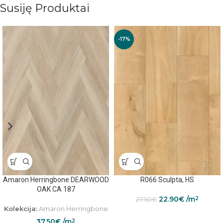
Susiję Produktai
-17%
Amaron Herringbone DEARWOOD
R066 Sculpta, HS
OAK CA 187
22.90
€
/m
2
27.50
€
Kolekcija:
Amaron Herringbone
37.50
€
/m
2