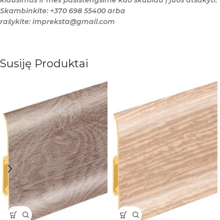
klausimus ir mes pasistengsime kuo skubiau į juos atsakyti.
Skambinkite: +370 698 55400 arba
rašykite: impreksta@gmail.com
Susiję Produktai