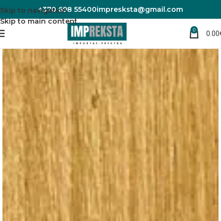
+370 698 55400
impresksta@gmail.com
Skip to navigation
Skip to main content
0
0.00
Pradžia
Grindų priedai