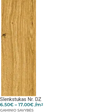
Slenkstukas Nr. DZ
6.50
€
–
17.00
€
/m
2
GAMINIO SAVYBĖS