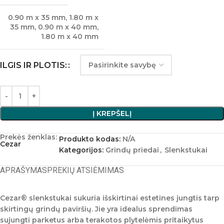
0.90 m x 35 mm
,
1.80 m x
35 mm
,
0.90 m x 40 mm
,
1.80 m x 40 mm
ILGIS IR PLOTIS:
Į KREPŠELĮ
Prekės ženklas:
Produkto kodas:
N/A
Cezar
Kategorijos:
Grindų priedai
,
Slenkstukai
APRAŠYMAS
PREKIŲ ATSIĖMIMAS
Cezar®
slenkstukai sukuria išskirtinai estetines jungtis tarp
skirtingų grindų paviršių. Jie yra idealus sprendimas
sujungti parketus arba terakotos plytelėmis pritaikytus