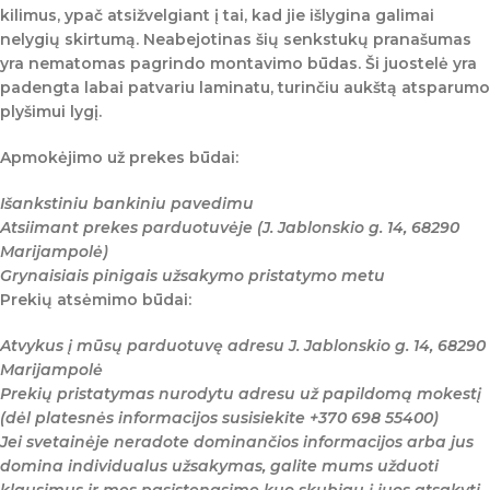
kilimus, ypač atsižvelgiant į tai, kad jie išlygina galimai
nelygių skirtumą. Neabejotinas šių senkstukų pranašumas
yra nematomas pagrindo montavimo būdas. Ši juostelė yra
padengta labai patvariu laminatu, turinčiu aukštą atsparumo
plyšimui lygį.
Apmokėjimo už prekes būdai:
Išankstiniu bankiniu pavedimu
Atsiimant prekes parduotuvėje (J. Jablonskio g. 14, 68290
Marijampolė)
Grynaisiais pinigais užsakymo pristatymo metu
Prekių atsėmimo būdai:
Atvykus į mūsų parduotuvę adresu J. Jablonskio g. 14, 68290
Marijampolė
Prekių pristatymas nurodytu adresu už papildomą mokestį
(dėl platesnės informacijos susisiekite +370 698 55400)
Jei svetainėje neradote dominančios informacijos arba jus
domina individualus užsakymas, galite mums užduoti