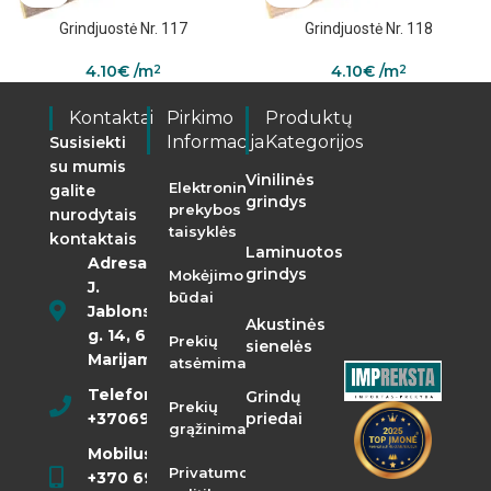
Grindjuostė Nr. 117
Grindjuostė Nr. 118
4.10
€
/m
4.10
€
/m
2
2
Kontaktai
Pirkimo
Produktų
Informacija
Kategorijos
Susisiekti
su mumis
Vinilinės
Elektroninės
galite
grindys
prekybos
nurodytais
taisyklės
kontaktais
Laminuotos
Adresas:
grindys
Mokėjimo
J.
būdai
Jablonskio
Akustinės
g. 14, 68290
Prekių
sienelės
Marijampolė
atsėmimas
Telefonas:
Grindų
Prekių
+37069855400
priedai
grąžinimas
Mobilusis:
Privatumo
+370 698