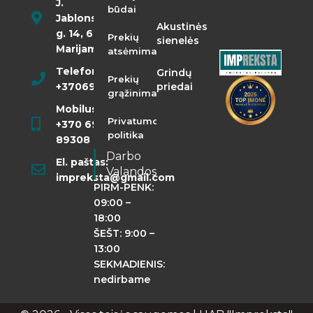
J.
būdai
Jablonskio
Akustinės
g. 14, 68290
Prekių
sienelės
Marijampolė
atsėmimas
Telefonas:
Grindų
Prekių
+37069855400
priedai
grąžinimas
Mobilusis:
Privatumo
+370 698
politika
89308
Darbo
El. paštas:
Valandos
impreksta@gmail.com
PIRM-PENK:
09:00 –
18:00
ŠEŠT: 9:00 –
13:00
SEKMADIENIS:
nedirbame