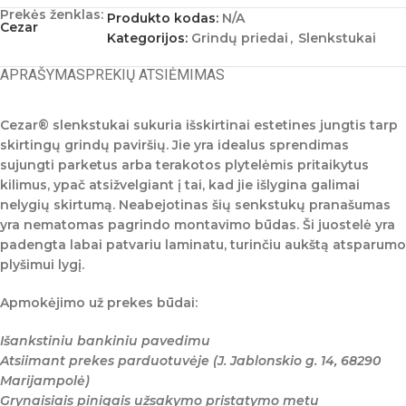
Prekės ženklas:
Produkto kodas:
N/A
Cezar
Kategorijos:
Grindų priedai
,
Slenkstukai
APRAŠYMAS
PREKIŲ ATSIĖMIMAS
Cezar®
slenkstukai sukuria išskirtinai estetines jungtis tarp
skirtingų grindų paviršių. Jie yra idealus sprendimas
sujungti parketus arba terakotos plytelėmis pritaikytus
kilimus, ypač atsižvelgiant į tai, kad jie išlygina galimai
nelygių skirtumą. Neabejotinas šių senkstukų pranašumas
yra nematomas pagrindo montavimo būdas. Ši juostelė yra
padengta labai patvariu laminatu, turinčiu aukštą atsparumo
plyšimui lygį.
Apmokėjimo už prekes būdai:
Išankstiniu bankiniu pavedimu
Atsiimant prekes parduotuvėje (J. Jablonskio g. 14, 68290
Marijampolė)
Grynaisiais pinigais užsakymo pristatymo metu