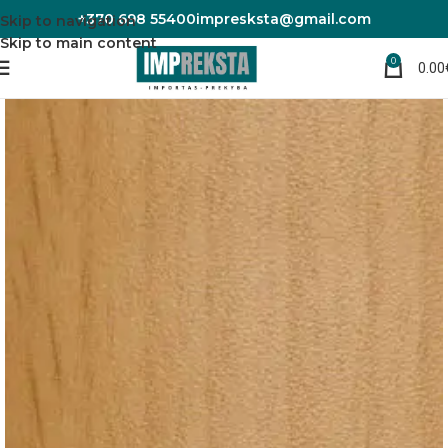
+370 698 55400
impresksta@gmail.com
Skip to navigation
Skip to main content
0
0.00
Pradžia
Grindų priedai