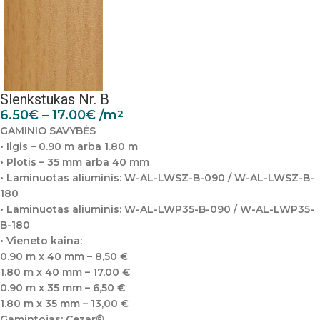
Slenkstukas Nr. B
6.50
€
–
17.00
€
/m
2
GAMINIO SAVYBĖS
• Ilgis – 0.90 m arba 1.80 m
• Plotis – 35 mm arba 40 mm
• Laminuotas aliuminis: W-AL-LWSZ-B-090 / W-AL-LWSZ-B-
180
• Laminuotas aliuminis: W-AL-LWP35-B-090 / W-AL-LWP35-
B-180
• Vieneto kaina:
0.90 m x 40 mm – 8,50 €
1.80 m x 40 mm – 17,00 €
0.90 m x 35 mm – 6,50 €
1.80 m x 35 mm – 13,00 €
Gamintojas: Cezar®