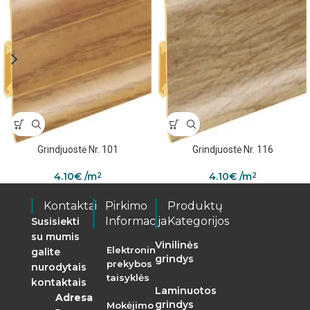
Grindjuostė Nr. 101
Grindjuostė Nr. 116
4.10
€
/m
4.10
€
/m
2
2
Kontaktai
Pirkimo
Produktų
Informacija
Kategorijos
Susisiekti
su mumis
Vinilinės
Elektroninės
galite
grindys
prekybos
nurodytais
taisyklės
kontaktais
Laminuotos
Adresas:
grindys
Mokėjimo