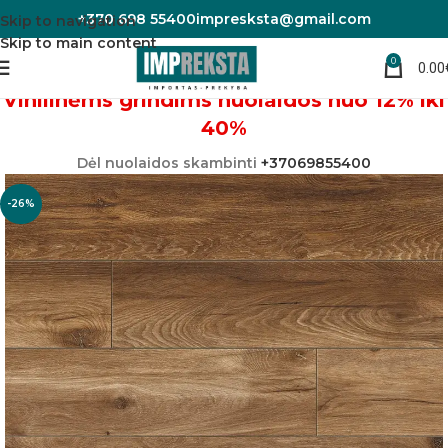
+370 698 55400
impresksta@gmail.com
Skip to navigation
Skip to main content
0
0.00
Pradžia
Vinilinės grindys
Vinilinėms grindims nuolaidos nuo 12% iki
40%
Dėl nuolaidos skambinti
+37069855400
-26%