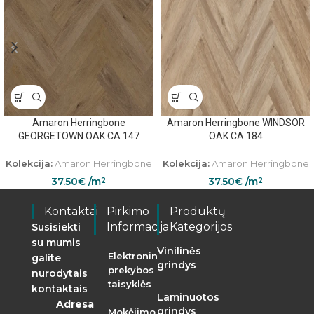
Amaron Herringbone
Amaron Herringbone WINDSOR
GEORGETOWN OAK CA 147
OAK CA 184
Kolekcija:
Amaron Herringbone
Kolekcija:
Amaron Herringbone
37.50
€
/m
37.50
€
/m
2
2
Kontaktai
Pirkimo
Produktų
Informacija
Kategorijos
Susisiekti
su mumis
Vinilinės
Elektroninės
galite
grindys
prekybos
nurodytais
taisyklės
kontaktais
Laminuotos
Adresas:
grindys
Mokėjimo