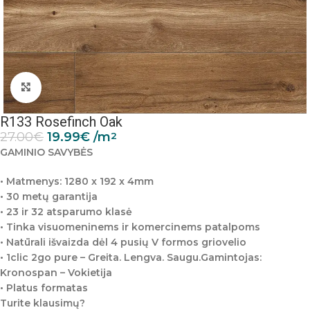
Padidinti nuotrauką
R133 Rosefinch Oak
27.00
€
19.99
€
/m
2
GAMINIO SAVYBĖS
• Matmenys: 1280 x 192 x 4mm
• 30 metų garantija
• 23 ir 32 atsparumo klasė
• Tinka visuomeninems ir komercinems patalpoms
• Natūrali išvaizda dėl 4 pusių V formos griovelio
• 1clic 2go pure – Greita. Lengva. Saugu.Gamintojas:
Kronospan – Vokietija
• Platus formatas
Turite klausimų?