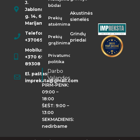
J.
būdai
Jablonskio
Akustinės
g. 14, 68290
Prekių
sienelės
Marijampolė
atsėmimas
Telefonas:
Grindų
Prekių
+37069855400
priedai
grąžinimas
Mobilusis:
Privatumo
+370 698
politika
89308
Darbo
El. paštas:
Valandos
impreksta@gmail.com
PIRM-PENK:
09:00 –
18:00
ŠEŠT: 9:00 –
13:00
SEKMADIENIS:
nedirbame