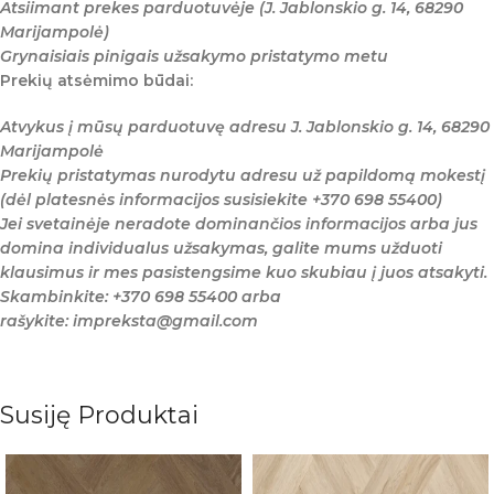
Atsiimant prekes parduotuvėje (J. Jablonskio g. 14, 68290
Marijampolė)
Grynaisiais pinigais užsakymo pristatymo metu
Prekių atsėmimo būdai:
Atvykus į mūsų parduotuvę adresu J. Jablonskio g. 14, 68290
Marijampolė
Prekių pristatymas nurodytu adresu už papildomą mokestį
(dėl platesnės informacijos susisiekite +370 698 55400)
Jei svetainėje neradote dominančios informacijos arba jus
domina individualus užsakymas, galite mums užduoti
klausimus ir mes pasistengsime kuo skubiau į juos atsakyti.
Skambinkite: +370 698 55400 arba
rašykite: impreksta@gmail.com
Susiję Produktai