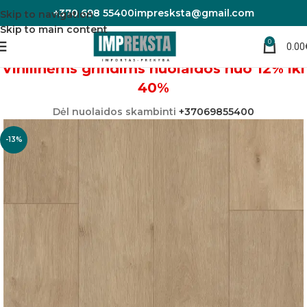
+370 698 55400
impresksta@gmail.com
Skip to navigation
Skip to main content
0
0.00
Pradžia
Vinilinės grindys
Vinilinėms grindims nuolaidos nuo 12% iki
40%
Dėl nuolaidos skambinti
+37069855400
-13%