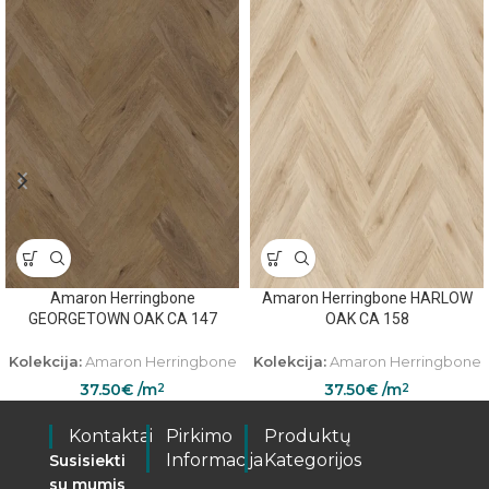
Amaron Herringbone
Amaron Herringbone HARLOW
GEORGETOWN OAK CA 147
OAK CA 158
Kolekcija:
Amaron Herringbone
Kolekcija:
Amaron Herringbone
37.50
€
/m
37.50
€
/m
2
2
Kontaktai
Pirkimo
Produktų
Informacija
Kategorijos
Susisiekti
su mumis