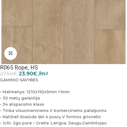
Padidinti nuotrauką
R065 Rope, HS
27.50
€
23.90
€
/m
2
GAMINIO SAVYBĖS
• Matmenys: 1210x192x5mm +1mm
• 30 metų garantija
• 34 atsparumo klasė
• Tinka visuomeninems ir komercinems patalpoms
• Natūrali išvaizda dėl 4 pusių V formos griovelio
• 1clic 2go pure – Greita. Lengva. Saugu.Gamintojas: