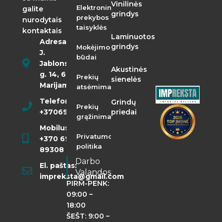
Vinilinės
Elektroninės
galite
grindys
prekybos
nurodytais
taisyklės
kontaktais
Laminuotos
Adresas:
grindys
Mokėjimo
J.
būdai
Jablonskio
Akustinės
g. 14, 68290
Prekių
sienelės
Marijampolė
atsėmimas
Telefonas:
Grindų
Prekių
+37069855400
priedai
grąžinimas
Mobilusis:
Privatumo
+370 698
politika
89308
Darbo
El. paštas:
Valandos
impreksta@gmail.com
PIRM-PENK:
09:00 –
18:00
ŠEŠT: 9:00 –