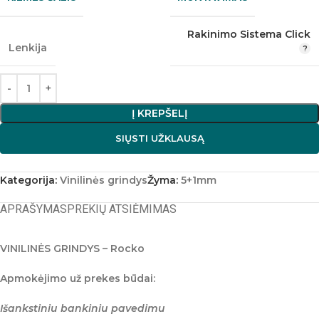
Rakinimo Sistema Click
Lenkija
Į KREPŠELĮ
SIŲSTI UŽKLAUSĄ
Kategorija:
Vinilinės grindys
Žyma:
5+1mm
APRAŠYMAS
PREKIŲ ATSIĖMIMAS
VINILINĖS GRINDYS – Rocko
Apmokėjimo už prekes būdai:
Išankstiniu bankiniu pavedimu