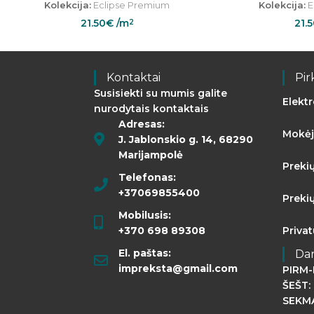
Kolekcija:
Eclipse Premium
Kolekcija:
E
21.50
€
/m
21.
2
Kontaktai
Pir
Susisiekti su mumis galite
Elekt
nurodytais kontaktais
Adresas:
Mokėj
J. Jablonskio g. 14, 68290
Marijampolė
Preki
Telefonas:
+37069855400
Preki
Mobilusis:
+370 698 89308
Priva
El. paštas:
Da
impreksta@gmail.com
PIRM-
ŠEŠT: 
SEKMA