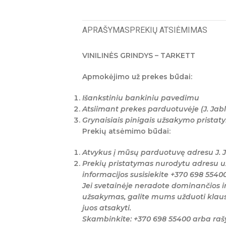
APRAŠYMAS
PREKIŲ ATSIĖMIMAS
VINILINĖS GRINDYS – TARKETT
Apmokėjimo už prekes būdai:
Išankstiniu bankiniu pavedimu
Atsiimant prekes parduotuvėje (J. Jabl
Grynaisiais pinigais užsakymo prista
Prekių atsėmimo būdai:
Atvykus į mūsų parduotuvę adresu J. J
Prekių pristatymas nurodytu adresu u
informacijos susisiekite +370 698 5540
Jei svetainėje neradote dominančios i
užsakymas, galite mums užduoti klaus
juos atsakyti.
Skambinkite: +370 698 55400 arba ra