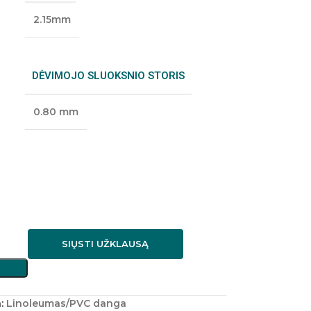
2.15mm
DĖVIMOJO SLUOKSNIO STORIS
0.80 mm
SIŲSTI UŽKLAUSĄ
:
Linoleumas/PVC danga