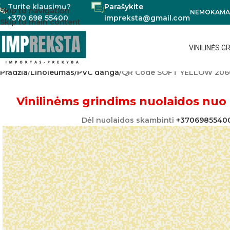
Turite klausimų?
Parašykite
Skip to navigation
NEMOKAMAS
+370 698 55400
impreksta@gmail.com
Skip to main content
VINILINĖS G
Pradžia
Linoleumas/PVC danga
QR Code SOFT YELLOW 206
Vinilinėms grindims nuolaidos nuo 
Dėl nuolaidos skambinti
+3706985540