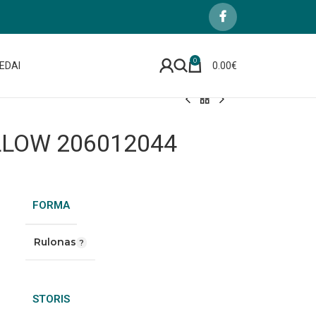
0
EDAI
0.00
€
LLOW 206012044
FORMA
Rulonas
STORIS