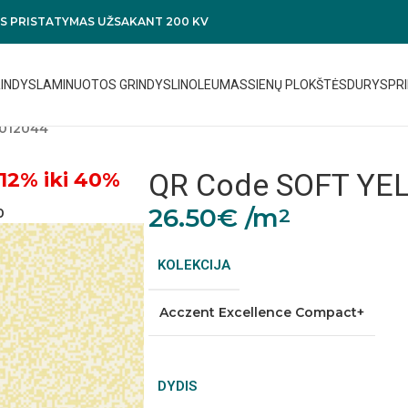
 PRISTATYMAS UŽSAKANT 200 KV
RINDYS
LAMINUOTOS GRINDYS
LINOLEUMAS
SIENŲ PLOKŠTĖS
DURYS
PRI
012044
QR Code SOFT YE
12% iki 40%
26.50
€
/m
2
0
KOLEKCIJA
Acczent Excellence Compact+
DYDIS