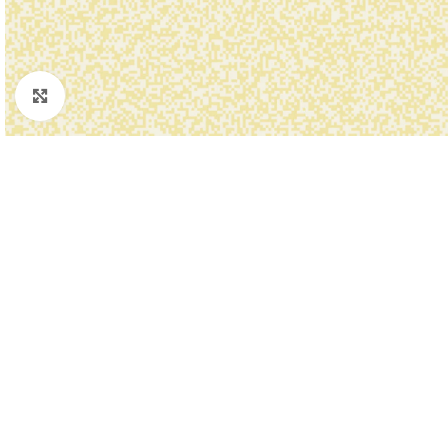
Padidinti nuotrauką