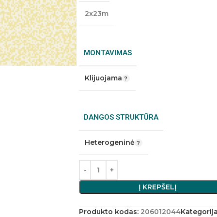
2x23m
MONTAVIMAS
Klijuojama
DANGOS STRUKTŪRA
Heterogeninė
Į KREPŠELĮ
Produkto kodas:
206012044
Kategorija