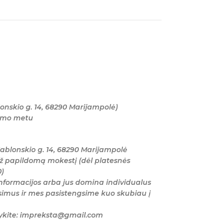
onskio g. 14, 68290 Marijampolė)
tymo metu
ablonskio g. 14, 68290 Marijampolė
ž papildomą mokestį (dėl platesnės
0)
nformacijos arba jus domina individualus
imus ir mes pasistengsime kuo skubiau į
šykite: impreksta@gmail.com