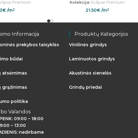
clipse Premium
Kolekcija:
Eclipse Premium
50
€
/m
21.50
€
/m
2
2
kimo Informacija
Produktų Kategorijos
roninės prekybos taisyklės
Vinilinės grindys
imo būdai
Laminuotos grindys
ų atsėmimas
Akustinės sienelės
ų grąžinimas
Grindų priedai
tumo politika
rbo Valandos
PENK: 09:00 – 18:00
9:00 – 13:00
DIENIS: nedirbame