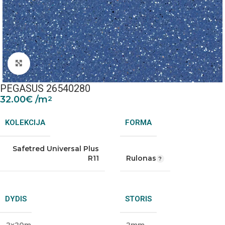
Padidinti nuotrauką
PEGASUS 26540280
32.00
€
/m
2
KOLEKCIJA
FORMA
Safetred Universal Plus
R11
Rulonas
DYDIS
STORIS