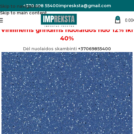
+370 698 55400
impresksta@gmail.com
Skip to navigation
Skip to main content
0
0.00
Pradžia
Vinilinės grindys
Linoleumas/PVC danga
Vinilinėms grindims nuolaidos nuo 12% iki
40%
Dėl nuolaidos skambinti
+37069855400