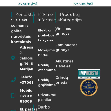
37.50
€
/m
37.50
€
/m
2
2
Kontaktai
Pirkimo
Produktų
Informacija
Kategorijos
Susisiekti
su mumis
Vinilinės
Elektroninės
galite
grindys
prekybos
nurodytais
taisyklės
kontaktais
Laminuotos
Adresas:
grindys
Mokėjimo
J.
būdai
Jablonskio
Akustinės
g. 14, 68290
Prekių
sienelės
Marijampolė
atsėmimas
Telefonas:
Grindų
Prekių
+37069855400
priedai
grąžinimas
Mobilusis:
Privatumo
+370 698
politika
89308
Darbo
El. paštas: