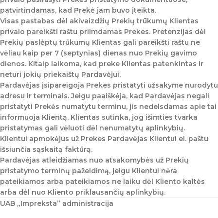
patvirtindamas, kad Prekė jam buvo įteikta.
Visas pastabas dėl akivaizdžių Prekių trūkumų Klientas
privalo pareikšti raštu priimdamas Prekes. Pretenzijas dėl
Prekių paslėptų trūkumų Klientas gali pareikšti raštu ne
vėliau kaip per 7 (septynias) dienas nuo Prekių gavimo
dienos. Kitaip laikoma, kad preke Klientas patenkintas ir
neturi jokių priekaištų Pardavėjui.
Pardavėjas įsipareigoja Prekes pristatyti užsakyme nurodytu
adresu ir terminais. Jeigu paaiškėja, kad Pardavėjas negali
pristatyti Prekės numatytu terminu, jis nedelsdamas apie tai
informuoja Klientą. Klientas sutinka, jog išimties tvarka
pristatymas gali vėluoti dėl nenumatytų aplinkybių.
Klientui apmokėjus už Prekes Pardavėjas Klientui el. paštu
išsiunčia sąskaitą faktūrą.
Pardavėjas atleidžiamas nuo atsakomybės už Prekių
pristatymo terminų pažeidimą, jeigu Klientui nėra
pateikiamos arba pateikiamos ne laiku dėl Kliento kaltės
arba dėl nuo Kliento priklausančių aplinkybių.
UAB „Impreksta” administracija