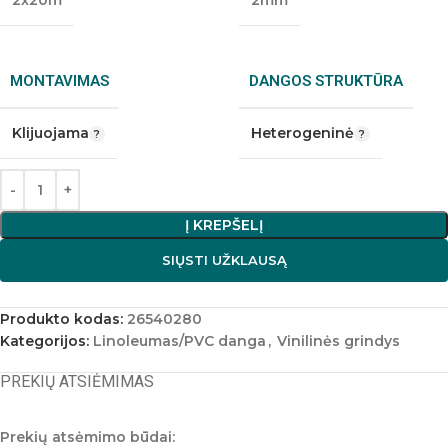
2x20m
2mm
MONTAVIMAS
DANGOS STRUKTŪRA
Klijuojama
Heterogeninė
Į KREPŠELĮ
SIŲSTI UŽKLAUSĄ
Produkto kodas:
26540280
Kategorijos:
Linoleumas/PVC danga
,
Vinilinės grindys
PREKIŲ ATSIĖMIMAS
Prekių atsėmimo būdai: