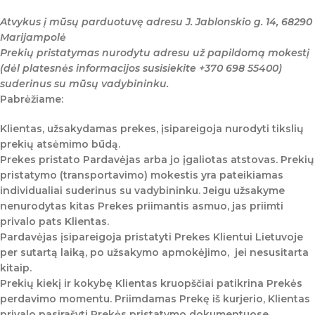
Atvykus į mūsų parduotuvę adresu J. Jablonskio g. 14, 68290
Marijampolė
Prekių pristatymas nurodytu adresu už papildomą mokestį
(dėl platesnės informacijos susisiekite +370 698 55400)
suderinus su mūsų vadybininku.
Pabrėžiame:
Klientas, užsakydamas prekes, įsipareigoja nurodyti tikslių
prekių atsėmimo būdą.
Prekes pristato Pardavėjas arba jo įgaliotas atstovas. Prekių
pristatymo (transportavimo) mokestis yra pateikiamas
individualiai suderinus su vadybininku. Jeigu užsakyme
nenurodytas kitas Prekes priimantis asmuo, jas priimti
privalo pats Klientas.
Pardavėjas įsipareigoja pristatyti Prekes Klientui Lietuvoje
per sutartą laiką, po užsakymo apmokėjimo, jei nesusitarta
kitaip.
Prekių kiekį ir kokybę Klientas kruopščiai patikrina Prekės
perdavimo momentu. Priimdamas Prekę iš kurjerio, Klientas
privalo pasirašyti Prekės pristatymo dokumentuose,