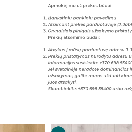
Apmokėjimo už prekes būdai:
Išankstiniu bankiniu pavedimu
Atsiimant prekes parduotuvėje (J. Jabl
Grynaisiais pinigais užsakymo prista
Prekių atsėmimo būdai:
Atvykus į mūsų parduotuvę adresu J. J
Prekių pristatymas nurodytu adresu u
informacijos susisiekite +370 698 5540
Jei svetainėje neradote dominančios i
užsakymas, galite mums užduoti klaus
juos atsakyti.
Skambinkite: +370 698 55400 arba ra