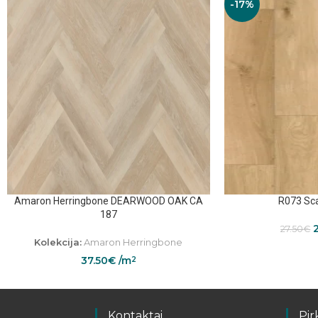
-17%
Amaron Herringbone DEARWOOD OAK CA
R073 Sca
187
27.50
€
Kolekcija:
Amaron Herringbone
37.50
€
/m
2
Kontaktai
Pir