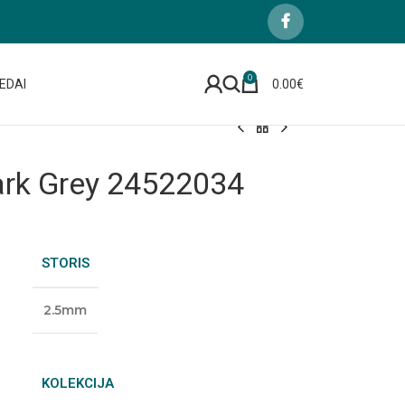
0
EDAI
0.00
€
ark Grey 24522034
STORIS
2.5mm
KOLEKCIJA