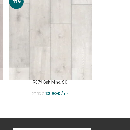
-17%
-17%
R079 Salt Mine, SO
R08
22.90
€
/m
2
27.50
€
27.50