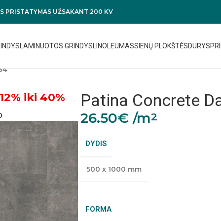
 PRISTATYMAS UŽSAKANT 200 KV
RINDYS
LAMINUOTOS GRINDYS
LINOLEUMAS
SIENŲ PLOKŠTĖS
DURYS
PRI
34
Patina Concrete D
12% iki 40%
26.50
€
/m
2
0
DYDIS
500 x 1000 mm
FORMA