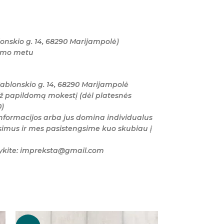
onskio g. 14, 68290 Marijampolė)
tymo metu
ablonskio g. 14, 68290 Marijampolė
ž papildomą mokestį (dėl platesnės
0)
nformacijos arba jus domina individualus
imus ir mes pasistengsime kuo skubiau į
šykite: impreksta@gmail.com