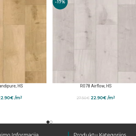
-17%
ndipure, HS
R078 Airflow, HS
22.90
€
/m
22.90
€
/m
2
2
27.50
€
kimo Informacija
Produktų Kategorijos