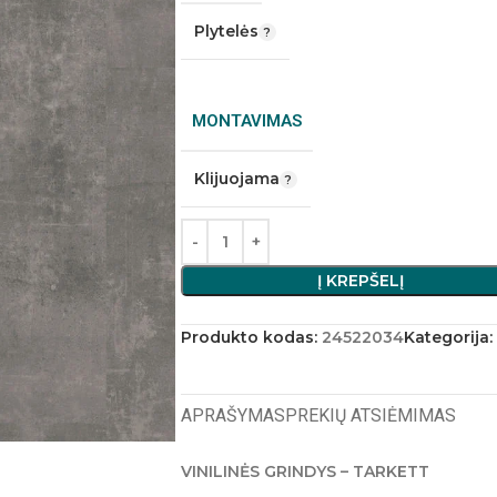
Plytelės
MONTAVIMAS
Klijuojama
Į KREPŠELĮ
Produkto kodas:
24522034
Kategorija:
APRAŠYMAS
PREKIŲ ATSIĖMIMAS
VINILINĖS GRINDYS – TARKETT