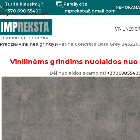
Turite klausimų?
Parašykite
Skip to navigation
NEMOKAMAS
+370 698 55400
impreksta@gmail.com
Skip to main content
VINILINĖS G
Pradžia
Vinilinės grindys
Patina Concrete Dark Grey 245220
Vinilinėms grindims nuolaidos nuo 
Dėl nuolaidos skambinti
+3706985540