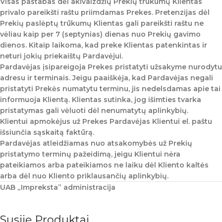
Visas pastabas dėl akivaizdžių Prekių trūkumų Klientas
privalo pareikšti raštu priimdamas Prekes. Pretenzijas dėl
Prekių paslėptų trūkumų Klientas gali pareikšti raštu ne
vėliau kaip per 7 (septynias) dienas nuo Prekių gavimo
dienos. Kitaip laikoma, kad preke Klientas patenkintas ir
neturi jokių priekaištų Pardavėjui.
Pardavėjas įsipareigoja Prekes pristatyti užsakyme nurodytu
adresu ir terminais. Jeigu paaiškėja, kad Pardavėjas negali
pristatyti Prekės numatytu terminu, jis nedelsdamas apie tai
informuoja Klientą. Klientas sutinka, jog išimties tvarka
pristatymas gali vėluoti dėl nenumatytų aplinkybių.
Klientui apmokėjus už Prekes Pardavėjas Klientui el. paštu
išsiunčia sąskaitą faktūrą.
Pardavėjas atleidžiamas nuo atsakomybės už Prekių
pristatymo terminų pažeidimą, jeigu Klientui nėra
pateikiamos arba pateikiamos ne laiku dėl Kliento kaltės
arba dėl nuo Kliento priklausančių aplinkybių.
UAB „Impreksta” administracija
Susiję Produktai