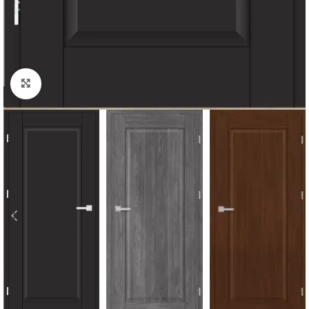
Padidinti nuotrauką