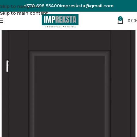
+370 698 55400
impresksta@gmail.com
Skip to navigation
Skip to main content
0
0.00
Pradžia
Durys
Vidaus durys