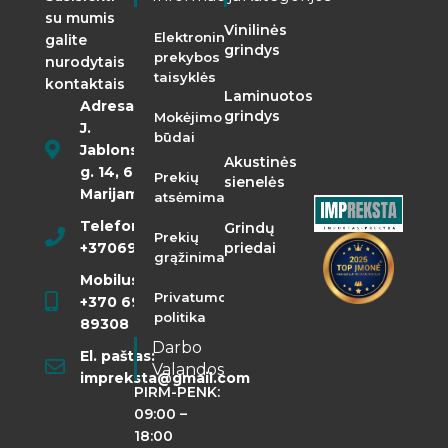
su mumis
Vinilinės
Elektroninės
galite
grindys
prekybos
nurodytais
taisyklės
kontaktais
Laminuotos
Adresas:
grindys
Mokėjimo
J.
būdai
Jablonskio
Akustinės
g. 14, 68290
Prekių
sienelės
Marijampolė
atsėmimas
Telefonas:
Grindų
Prekių
+37069855400
priedai
grąžinimas
Mobilusis:
Privatumo
+370 698
politika
89308
Darbo
El. paštas:
Valandos
impreksta@gmail.com
PIRM-PENK:
09:00 –
18:00