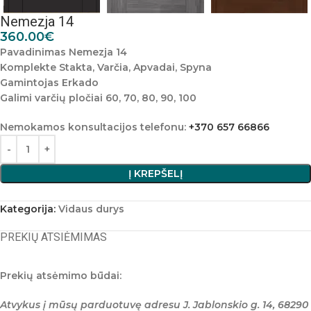
Nemezja 14
360.00
€
Pavadinimas
Nemezja 14
Komplekte
Stakta, Varčia, Apvadai, Spyna
Gamintojas
Erkado
Galimi varčių pločiai
60, 70, 80, 90, 100
Nemokamos konsultacijos telefonu:
+370 657 66866
Į KREPŠELĮ
Kategorija:
Vidaus durys
PREKIŲ ATSIĖMIMAS
Prekių atsėmimo būdai:
Atvykus į mūsų parduotuvę adresu J. Jablonskio g. 14, 68290