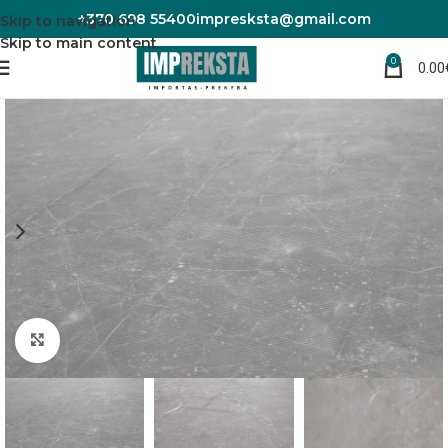
+370 698 55400
impresksta@gmail.com
Skip to navigation
Skip to main content
0
0.00
Pradžia
Sienų plokštės
Vinilo plokštės sienoms
Padidinti nuotrauką