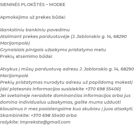
SIENINĖS PLOKŠTĖS – MODEE
Apmokėjimo už prekes būdai:
Išankstiniu bankiniu pavedimu
Atsiimant prekes parduotuvėje (J. Jablonskio g. 14, 68290
Marijampolė)
Grynaisiais pinigais užsakymo pristatymo metu
Prekių atsėmimo būdai:
Atvykus į mūsų parduotuvę adresu J. Jablonskio g. 14, 68290
Marijampolė
Prekių pristatymas nurodytu adresu už papildomą mokestį
(dėl platesnės informacijos susisiekite +370 698 55400)
Jei svetainėje neradote dominančios informacijos arba jus
domina individualus užsakymas, galite mums užduoti
klausimus ir mes pasistengsime kuo skubiau į juos atsakyti.
Skambinkite: +370 698 55400 arba
rašykite: impreksta@gmail.com