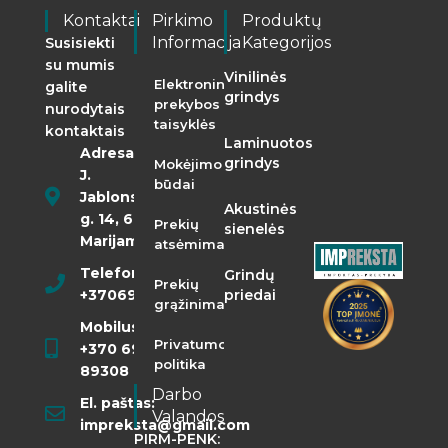
Kontaktai
Pirkimo
Produktų
Informacija
Kategorijos
Susisiekti
su mumis
Vinilinės
Elektroninės
galite
grindys
prekybos
nurodytais
taisyklės
kontaktais
Laminuotos
Adresas:
grindys
Mokėjimo
J.
būdai
Jablonskio
Akustinės
g. 14, 68290
Prekių
sienelės
Marijampolė
atsėmimas
Telefonas:
Grindų
Prekių
+37069855400
priedai
grąžinimas
Mobilusis:
Privatumo
+370 698
politika
89308
Darbo
El. paštas:
Valandos
impreksta@gmail.com
PIRM-PENK: