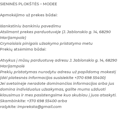
SIENINĖS PLOKŠTĖS – MODEE
Apmokėjimo už prekes būdai:
Išankstiniu bankiniu pavedimu
Atsiimant prekes parduotuvėje (J. Jablonskio g. 14, 68290
Marijampolė)
Grynaisiais pinigais užsakymo pristatymo metu
Prekių atsėmimo būdai:
Atvykus į mūsų parduotuvę adresu J. Jablonskio g. 14, 68290
Marijampolė
Prekių pristatymas nurodytu adresu už papildomą mokestį
(dėl platesnės informacijos susisiekite +370 698 55400)
Jei svetainėje neradote dominančios informacijos arba jus
domina individualus užsakymas, galite mums užduoti
klausimus ir mes pasistengsime kuo skubiau į juos atsakyti.
Skambinkite: +370 698 55400 arba
rašykite: impreksta@gmail.com