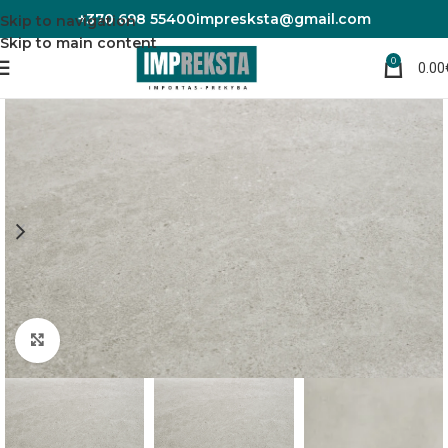
+370 698 55400
impresksta@gmail.com
Skip to navigation
Skip to main content
0
0.00
Pradžia
Sienų plokštės
Vinilo plokštės sienoms
Padidinti nuotrauką