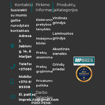
Kontaktai
Pirkimo
Produktų
Informacija
Kategorijos
Susisiekti
su mumis
Vinilinės
Elektroninės
galite
grindys
prekybos
nurodytais
taisyklės
kontaktais
Laminuotos
Adresas:
grindys
Mokėjimo
J.
būdai
Jablonskio
Akustinės
g. 14, 68290
Prekių
sienelės
Marijampolė
atsėmimas
Telefonas:
Grindų
Prekių
+37069855400
priedai
grąžinimas
Mobilusis:
Privatumo
+370 698
politika
89308
Darbo
El. paštas:
Valandos
impreksta@gmail.com
PIRM-PENK: