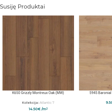
Susiję Produktai
K650 Grizzly Montreux Oak (MW)
5945 Baronial
9.5
Kolekcija:
Atlantic 7
14.50
€
/m
2