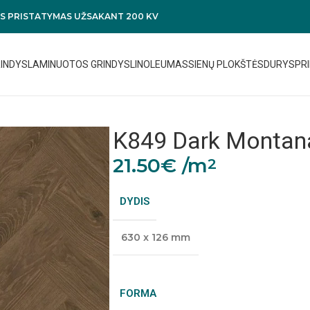
 PRISTATYMAS UŽSAKANT 200 KV
RINDYS
LAMINUOTOS GRINDYS
LINOLEUMAS
SIENŲ PLOKŠTĖS
DURYS
PRI
K849 Dark Montan
21.50
€
/m
2
DYDIS
630 x 126 mm
FORMA