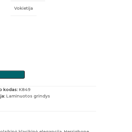
Vokietija
o kodas:
K849
ja:
Laminuotos grindys
uolaikinė klasikinė elegancija. Herrigbone