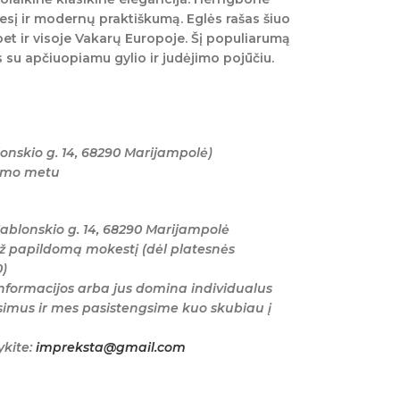
esį ir modernų praktiškumą. Eglės rašas šiuo
 bet ir visoje Vakarų Europoje. Šį populiarumą
 su apčiuopiamu gylio ir judėjimo pojūčiu.
onskio g. 14, 68290 Marijampolė)
tymo metu
ablonskio g. 14, 68290 Marijampolė
ž papildomą mokestį (dėl platesnės
0)
nformacijos arba jus domina individualus
imus ir mes pasistengsime kuo skubiau į
ykite:
impreksta@gmail.com