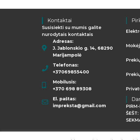
Kontaktai
Pir
Susisiekti su mumis galite
Elekt
nurodytais kontaktais
Adresas:
Mokėj
J. Jablonskio g. 14, 68290
Marijampolė
Preki
Telefonas:
+37069855400
Preki
Mobilusis:
+370 698 89308
Priva
El. paštas:
Da
impreksta@gmail.com
PIRM-
ŠEŠT: 
SEKMA