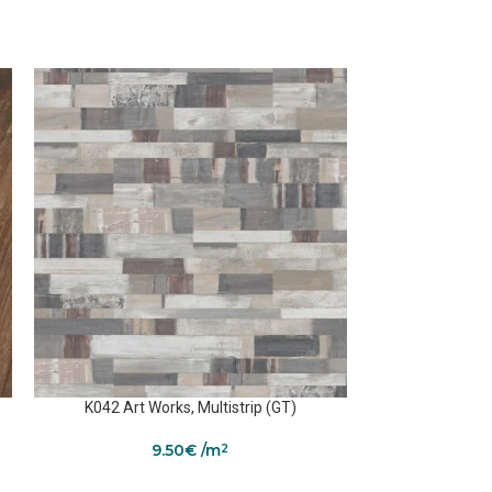
K042 Art Works, Multistrip (GT)
K326 S
9.50
€
/m
Kolekci
2
2