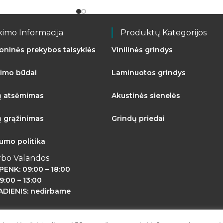
kimo Informacija
Produktų Kategorijos
roninės prekybos taisyklės
Vinilinės grindys
imo būdai
Laminuotos grindys
ų atsėmimas
Akustinės sienelės
ų grąžinimas
Grindų priedai
tumo politika
rbo Valandos
PENK: 09:00 – 18:00
9:00 – 13:00
DIENIS: nedirbame