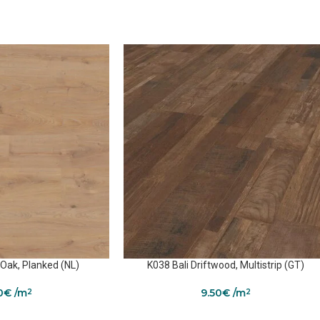
 Oak, Planked (NL)
K038 Bali Driftwood, Multistrip (GT)
0
€
/m
9.50
€
/m
2
2