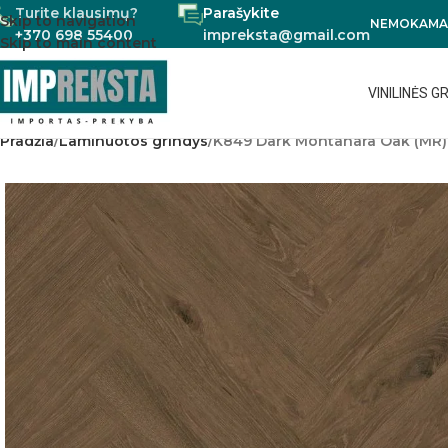
Turite klausimų?
Parašykite
Skip to navigation
NEMOKAMAS
+370 698 55400
impreksta@gmail.com
Skip to main content
VINILINĖS G
Pradžia
Laminuotos grindys
K849 Dark Montanara Oak (MR)