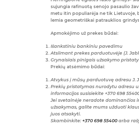
sujungia rafinuotą senojo pasaulio žav
metu itin populiarėja ne tik Lietuvoje,
lemia geometriškai patrauklios grindys
Apmokėjimo už prekes būdai:
Išankstiniu bankiniu pavedimu
Atsiimant prekes parduotuvėje (J. Jabl
Grynaisiais pinigais užsakymo prista
Prekių atsėmimo būdai:
Atvykus į mūsų parduotuvę adresu J. J
Prekių pristatymas nurodytu adresu u
informacijos susisiekite +370 698 5540
Jei svetainėje neradote dominančios i
užsakymas, galite mums užduoti klaus
juos atsakyti.
Skambinkite:
+370 698 55400
arba raš