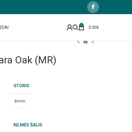
0
EDAI
0.00
€
ara Oak (MR)
STORIS
8mm
KILMĖS ŠALIS