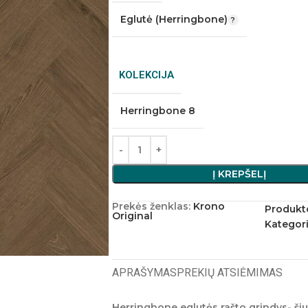
Eglutė (Herringbone)
KOLEKCIJA
Herringbone 8
Į KREPŠELĮ
Prekės ženklas:
Krono
Produkt
Original
Kategori
APRAŠYMAS
PREKIŲ ATSIĖMIMAS
Herringbone eglutės rašto grindys-
ši