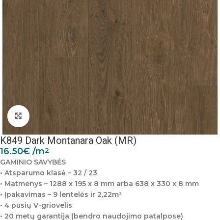
Padidinti nuotrauką
K849 Dark Montanara Oak (MR)
16.50
€
/m
2
GAMINIO SAVYBĖS
• Atsparumo klasė – 32 / 23
• Matmenys – 1288 x 195 x 8 mm arba 638 x 330 x 8 mm
• Įpakavimas – 9 lentelės ir 2,22m²
• 4 pusių V-griovelis
• 20 metų garantija (bendro naudojimo patalpose)