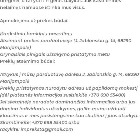
drėgmei, o tai yra itin geras dalykas. Juk kasdieninės
nelaimės namuose ištinka mus visus.
Apmokėjimo už prekes būdai:
Išankstiniu bankiniu pavedimu
Atsiimant prekes parduotuvėje (J. Jablonskio g. 14, 68290
Marijampolė)
Grynaisiais pinigais užsakymo pristatymo metu
Prekių atsėmimo būdai:
Atvykus į mūsų parduotuvę adresu J. Jablonskio g. 14, 68290
Marijampolė
Prekių pristatymas nurodytu adresu už papildomą mokestį
(dėl platesnės informacijos susisiekite +370 698 55400)
Jei svetainėje neradote dominančios informacijos arba jus
domina individualus užsakymas, galite mums užduoti
klausimus ir mes pasistengsime kuo skubiau į juos atsakyti.
Skambinkite: +370 698 55400 arba
rašykite: impreksta@gmail.com