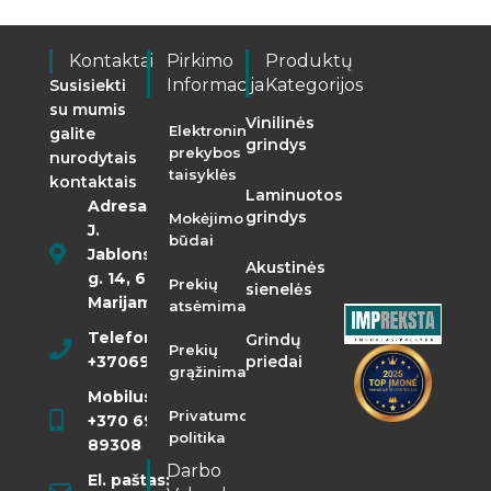
Kontaktai
Pirkimo
Produktų
Informacija
Kategorijos
Susisiekti
su mumis
Vinilinės
Elektroninės
galite
grindys
prekybos
nurodytais
taisyklės
kontaktais
Laminuotos
Adresas:
grindys
Mokėjimo
J.
būdai
Jablonskio
Akustinės
g. 14, 68290
Prekių
sienelės
Marijampolė
atsėmimas
Telefonas:
Grindų
Prekių
+37069855400
priedai
grąžinimas
Mobilusis:
Privatumo
+370 698
politika
89308
Darbo
El. paštas: