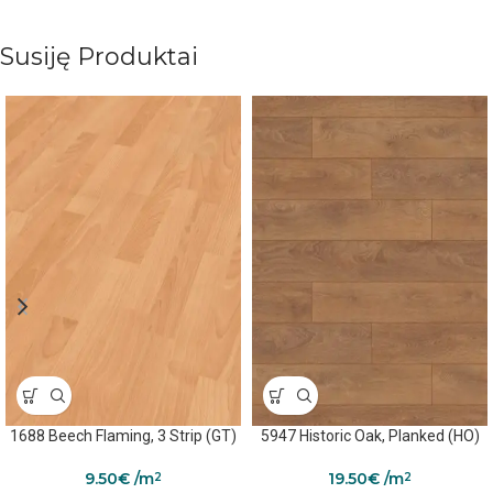
Susiję Produktai
1688 Beech Flaming, 3 Strip (GT)
5947 Historic Oak, Planked (HO)
9.50
€
/m
19.50
€
/m
2
2