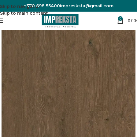
+370 698 55400
impresksta@gmail.com
Skip to navigation
Skip to main content
0
0.00
Pradžia
Laminuotos grindys