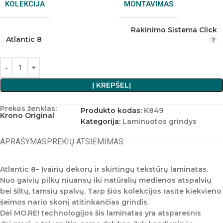
KOLEKCIJA
MONTAVIMAS
Rakinimo Sistema Click
Atlantic 8
Į KREPŠELĮ
Prekės ženklas:
Produkto kodas:
K849
Krono Original
Kategorija:
Laminuotos grindys
APRAŠYMAS
PREKIŲ ATSIĖMIMAS
Atlantic 8
– Įvairių dekorų ir skirtingų tekstūrų laminatas.
Nuo gaivių pilkų niuansų iki natūralių medienos atspalvių
bei šiltų, tamsių spalvų. Tarp šios kolekcijos rasite kiekvieno
šeimos nario skonį atitinkančias grindis.
Dėl MO.RE! technologijos šis laminatas yra atsparesnis