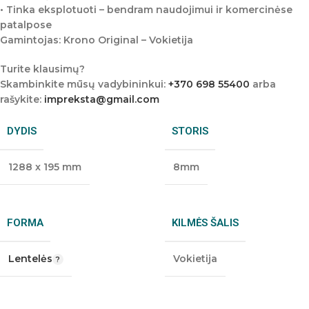
• Tinka eksplotuoti – bendram naudojimui ir komercinėse
patalpose
Gamintojas: Krono Original – Vokietija
Turite klausimų?
Skambinkite mūsų vadybininkui:
+370 698 55400
arba
rašykite:
impreksta@gmail.com
DYDIS
STORIS
1288 x 195 mm
8mm
FORMA
KILMĖS ŠALIS
Lentelės
Vokietija