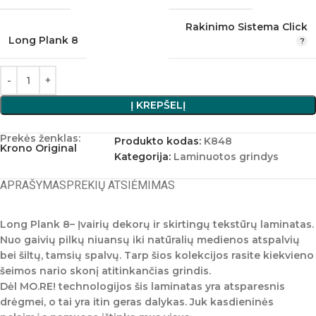
Rakinimo Sistema Click
Long Plank 8
Į KREPŠELĮ
Prekės ženklas:
Produkto kodas:
K848
Krono Original
Kategorija:
Laminuotos grindys
APRAŠYMAS
PREKIŲ ATSIĖMIMAS
Long Plank 8
– Įvairių dekorų ir skirtingų tekstūrų laminatas.
Nuo gaivių pilkų niuansų iki natūralių medienos atspalvių
bei šiltų, tamsių spalvų. Tarp šios kolekcijos rasite kiekvieno
šeimos nario skonį atitinkančias grindis.
Dėl MO.RE! technologijos šis laminatas yra atsparesnis
drėgmei, o tai yra itin geras dalykas. Juk kasdieninės