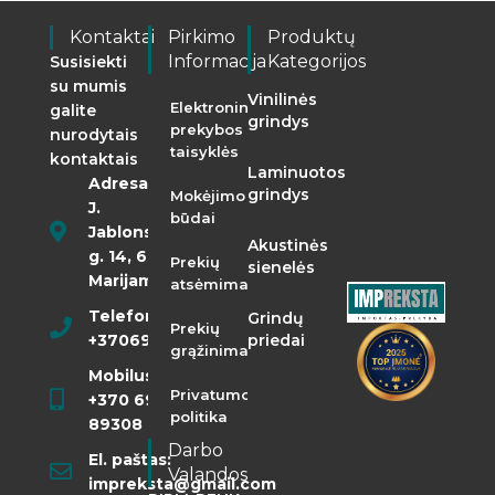
Kontaktai
Pirkimo
Produktų
Informacija
Kategorijos
Susisiekti
su mumis
Vinilinės
Elektroninės
galite
grindys
prekybos
nurodytais
taisyklės
kontaktais
Laminuotos
Adresas:
grindys
Mokėjimo
J.
būdai
Jablonskio
Akustinės
g. 14, 68290
Prekių
sienelės
Marijampolė
atsėmimas
Telefonas:
Grindų
Prekių
+37069855400
priedai
grąžinimas
Mobilusis:
Privatumo
+370 698
politika
89308
Darbo
El. paštas:
Valandos
impreksta@gmail.com