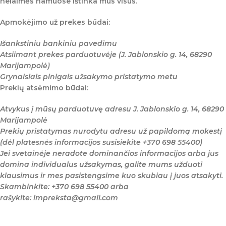
nelaimės namuose ištinka mus visus.
Apmokėjimo už prekes būdai:
Išankstiniu bankiniu pavedimu
Atsiimant prekes parduotuvėje (J. Jablonskio g. 14, 68290
Marijampolė)
Grynaisiais pinigais užsakymo pristatymo metu
Prekių atsėmimo būdai:
Atvykus į mūsų parduotuvę adresu J. Jablonskio g. 14, 68290
Marijampolė
Prekių pristatymas nurodytu adresu už papildomą mokestį
(dėl platesnės informacijos susisiekite +370 698 55400)
Jei svetainėje neradote dominančios informacijos arba jus
domina individualus užsakymas, galite mums užduoti
klausimus ir mes pasistengsime kuo skubiau į juos atsakyti.
Skambinkite: +370 698 55400 arba
rašykite: impreksta@gmail.com