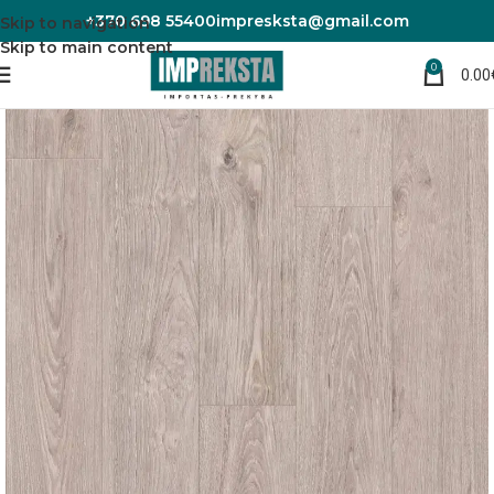
+370 698 55400
impresksta@gmail.com
Skip to navigation
Skip to main content
0
0.00
Pradžia
Laminuotos grindys