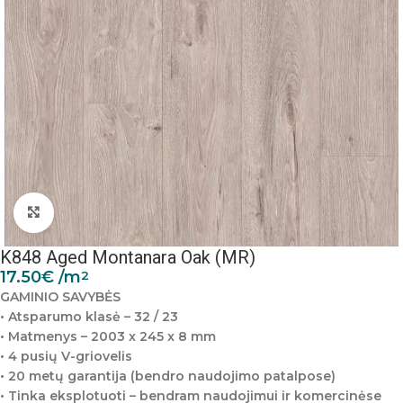
Padidinti nuotrauką
K848 Aged Montanara Oak (MR)
17.50
€
/m
2
GAMINIO SAVYBĖS
• Atsparumo klasė – 32 / 23
• Matmenys – 2003 x 245 x 8 mm
• 4 pusių V-griovelis
• 20 metų garantija (bendro naudojimo patalpose)
• Tinka eksplotuoti – bendram naudojimui ir komercinėse