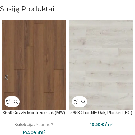
Susiję Produktai
K650 Grizzly Montreux Oak (MW)
5953 Chantilly Oak, Planked (HO)
19.50
€
/m
Kolekcija:
Atlantic 7
2
14.50
€
/m
2