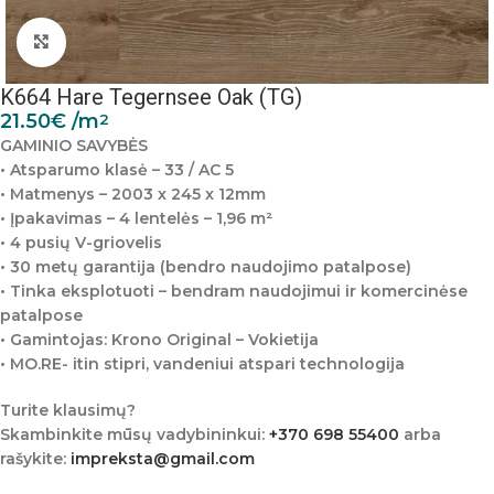
Padidinti nuotrauką
K664 Hare Tegernsee Oak (TG)
21.50
€
/m
2
GAMINIO SAVYBĖS
• Atsparumo klasė – 33 / AC 5
• Matmenys – 2003 x 245 x 12mm
• Įpakavimas – 4 lentelės – 1,96 m²
• 4 pusių V-griovelis
• 30 metų garantija (bendro naudojimo patalpose)
• Tinka eksplotuoti – bendram naudojimui ir komercinėse
patalpose
• Gamintojas: Krono Original – Vokietija
• MO.RE- itin stipri, vandeniui atspari technologija
Turite klausimų?
Skambinkite mūsų vadybininkui:
+370 698 55400
arba
rašykite:
impreksta@gmail.com