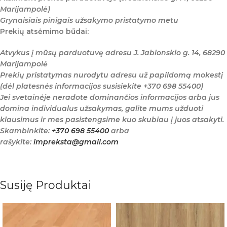
Marijampolė)
Grynaisiais pinigais užsakymo pristatymo metu
Prekių atsėmimo būdai:
Atvykus į mūsų parduotuvę adresu J. Jablonskio g. 14, 68290
Marijampolė
Prekių pristatymas nurodytu adresu už papildomą mokestį
(dėl platesnės informacijos susisiekite +370 698 55400)
Jei svetainėje neradote dominančios informacijos arba jus
domina individualus užsakymas, galite mums užduoti
klausimus ir mes pasistengsime kuo skubiau į juos atsakyti.
Skambinkite:
+370 698 55400
arba
rašykite:
impreksta@gmail.com
Susiję Produktai