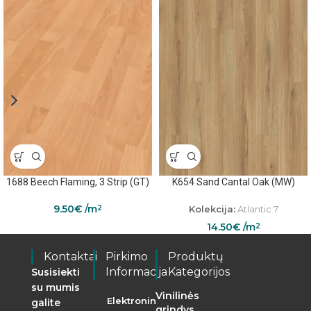
1688 Beech Flaming, 3 Strip (GT)
K654 Sand Cantal Oak (MW)
9.50
€
/m
Kolekcija:
Atlantic 7
2
14.50
€
/m
2
Kontaktai
Pirkimo
Produktų
Informacija
Kategorijos
Susisiekti
su mumis
Vinilinės
Elektroninės
galite
grindys