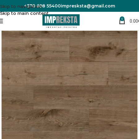
+370 698 55400
impresksta@gmail.com
Skip to navigation
Skip to main content
0
0.00
Pradžia
Laminuotos grindys