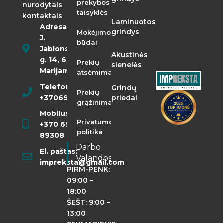
prekybos
nurodytais
taisyklės
kontaktais
Laminuotos
Adresas:
grindys
Mokėjimo
J.
būdai
Jablonskio
Akustinės
g. 14, 68290
Prekių
sienelės
Marijampolė
atsėmimas
Telefonas:
Grindų
Prekių
+37069855400
priedai
grąžinimas
Mobilusis:
Privatumo
+370 698
politika
89308
Darbo
El. paštas:
Valandos
impreksta@gmail.com
PIRM-PENK:
09:00 –
18:00
ŠEŠT: 9:00 –
13:00