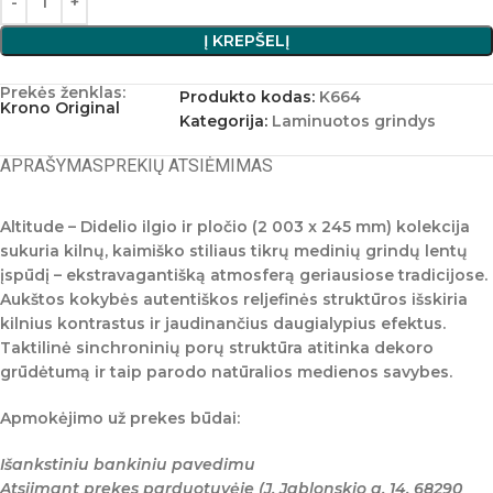
Į KREPŠELĮ
Prekės ženklas:
Produkto kodas:
K664
Krono Original
Kategorija:
Laminuotos grindys
APRAŠYMAS
PREKIŲ ATSIĖMIMAS
Altitude –
Didelio ilgio ir pločio (2 003 x 245 mm) kolekcija
sukuria kilnų, kaimiško stiliaus tikrų medinių grindų lentų
įspūdį – ekstravagantišką atmosferą geriausiose tradicijose.
Aukštos kokybės autentiškos reljefinės struktūros išskiria
kilnius kontrastus ir jaudinančius daugialypius efektus.
Taktilinė sinchroninių porų struktūra atitinka dekoro
grūdėtumą ir taip parodo natūralios medienos savybes.
Apmokėjimo už prekes būdai:
Išankstiniu bankiniu pavedimu
Atsiimant prekes parduotuvėje (J. Jablonskio g. 14, 68290