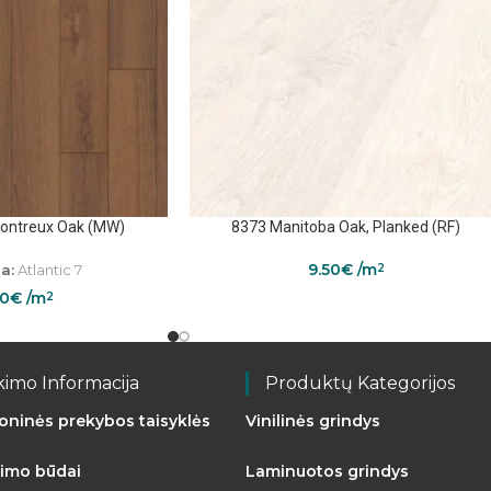
Montreux Oak (MW)
8373 Manitoba Oak, Planked (RF)
9.50
€
/m
a:
Atlantic 7
2
50
€
/m
2
kimo Informacija
Produktų Kategorijos
roninės prekybos taisyklės
Vinilinės grindys
imo būdai
Laminuotos grindys