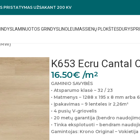
 PRISTATYMAS UŽSAKANT 200 KV
RINDYS
LAMINUOTOS GRINDYS
LINOLEUMAS
SIENŲ PLOKŠTĖS
DURYS
PRI
 (MW)
K653 Ecru Cantal 
16.50
€
/m
2
GAMINIO SAVYBĖS
• Atsparumo klasė – 32 / 23
• Matmenys – 1288 x 195 x 8 mm arba 
• Įpakavimas – 9 lenteles ir 2,26m²
• 4 pusių V-griovelis
• 20 metų garantija (bendro naudojim
• Tinka eksplotuoti – bendram naudoj
Gamintojas: Krono Original – Vokietija