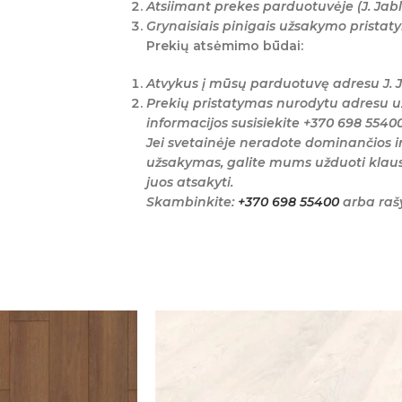
Atsiimant prekes parduotuvėje (J. Jabl
Grynaisiais pinigais užsakymo prista
Prekių atsėmimo būdai:
Atvykus į mūsų parduotuvę adresu J. J
Prekių pristatymas nurodytu adresu u
informacijos susisiekite +370 698 5540
Jei svetainėje neradote dominančios i
užsakymas, galite mums užduoti klaus
juos atsakyti.
Skambinkite:
+370 698 55400
arba raš