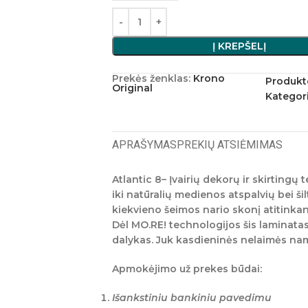
Į KREPŠELĮ
Prekės ženklas:
Krono
Produkt
Original
Kategori
APRAŠYMAS
PREKIŲ ATSIĖMIMAS
Atlantic 8
– Įvairių dekorų ir skirtingų
iki natūralių medienos atspalvių bei šil
kiekvieno šeimos nario skonį atitinkan
Dėl MO.RE! technologijos šis laminatas 
dalykas. Juk kasdieninės nelaimės nam
Apmokėjimo už prekes būdai:
Išankstiniu bankiniu pavedimu