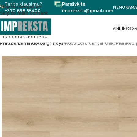
Turite klausimų?
Parašykite
Skip to navigation
NEMOKAMAS
+370 698 55400
impreksta@gmail.com
Skip to main content
VINILINĖS G
Pradžia
Laminuotos grindys
K653 Ecru Cantal Oak, Planked