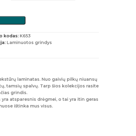
o kodas:
K653
ja:
Laminuotos grindys
 tekstūrų laminatas. Nuo gaivių pilkų niuansų
tų, tamsių spalvų. Tarp šios kolekcijos rasite
čias grindis.
yra atsparesnis drėgmei, o tai yra itin geras
uose ištinka mus visus.