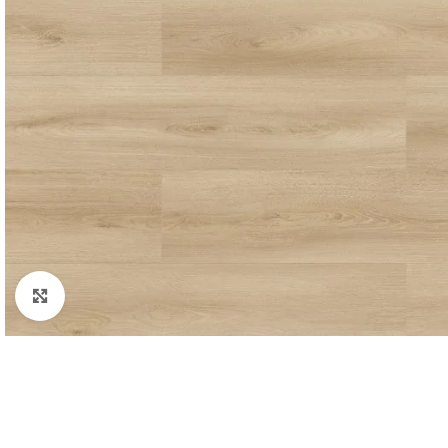
Padidinti nuotrauką