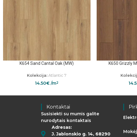
K654 Sand Cantal Oak (MW)
K650 Grizzly 
Kolekcija:
Atlantic 7
Kolekcij
14.50
€
/m
14.
2
Kontaktai
Pir
Susisiekti su mumis galite
Elekt
nurodytais kontaktais
Adresas:
Mokėj
J. Jablonskio g. 14, 68290