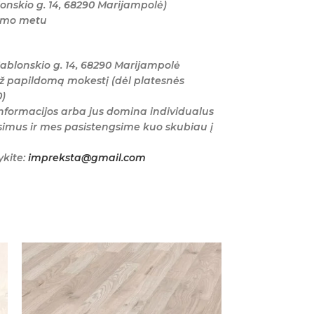
onskio g. 14, 68290 Marijampolė)
tymo metu
ablonskio g. 14, 68290 Marijampolė
ž papildomą mokestį (dėl platesnės
0)
nformacijos arba jus domina individualus
imus ir mes pasistengsime kuo skubiau į
ykite:
impreksta@gmail.com