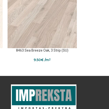
8463 Sea Breeze Oak, 3 Strip (SU)
K375 Tomaha
9.50
€
/m
2
2