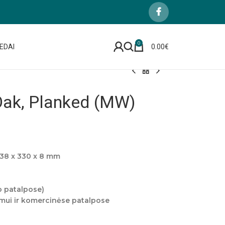
0
EDAI
0.00
€
Oak, Planked (MW)
638 x 330 x 8 mm
o patalpose)
imui ir komercinėse patalpose