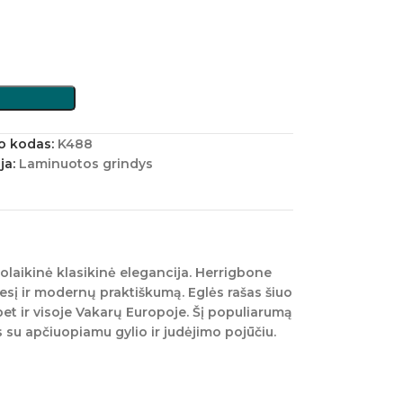
o kodas:
K488
ja:
Laminuotos grindys
uolaikinė klasikinė elegancija. Herrigbone
esį ir modernų praktiškumą. Eglės rašas šiuo
 bet ir visoje Vakarų Europoje. Šį populiarumą
 su apčiuopiamu gylio ir judėjimo pojūčiu.