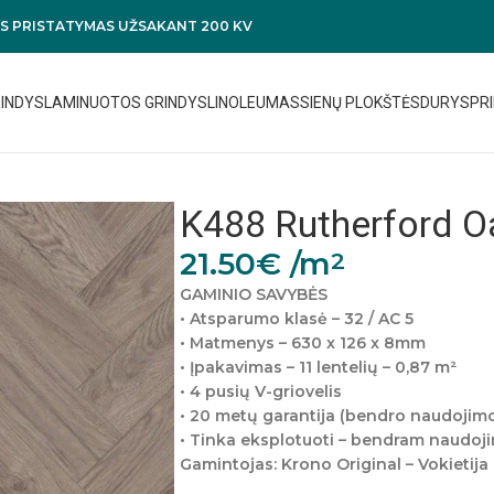
 PRISTATYMAS UŽSAKANT 200 KV
RINDYS
LAMINUOTOS GRINDYS
LINOLEUMAS
SIENŲ PLOKŠTĖS
DURYS
PRI
K488 Rutherford O
21.50
€
/m
2
GAMINIO SAVYBĖS
• Atsparumo klasė – 32 / AC 5
• Matmenys – 630 x 126 x 8mm
• Įpakavimas – 11 lentelių – 0,87 m²
• 4 pusių V-griovelis
• 20 metų garantija (bendro naudojim
• Tinka eksplotuoti – bendram naudoj
Gamintojas: Krono Original – Vokietija