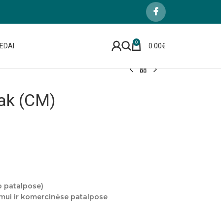
0
EDAI
0.00
€
ak (CM)
o patalpose)
imui ir komercinėse patalpose