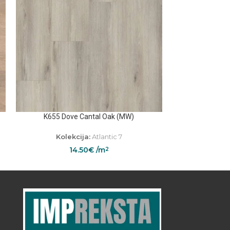
K655 Dove Cantal Oak (MW)
K056 Mai
Kolekcija:
Atlantic 7
14.50
€
/m
2