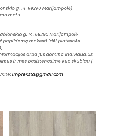
onskio g. 14, 68290 Marijampolė)
tymo metu
ablonskio g. 14, 68290 Marijampolė
ž papildomą mokestį (dėl platesnės
0)
nformacijos arba jus domina individualus
imus ir mes pasistengsime kuo skubiau į
ykite:
impreksta@gmail.com