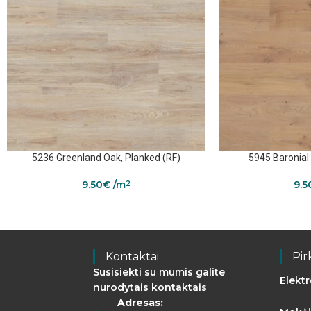
5236 Greenland Oak, Planked (RF)
5945 Baronial
9.50
€
/m
9.5
2
Kontaktai
Pir
Susisiekti su mumis galite
Elekt
nurodytais kontaktais
Adresas: