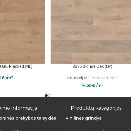
 Oak, Planked (NL)
8575 Blonde Oak (LP)
0
€
/m
Kolekcija:
Super Natural 8
2
14.50
€
/m
2
kimo Informacija
Produktų Kategorijos
roninės prekybos taisyklės
Vinilinės grindys