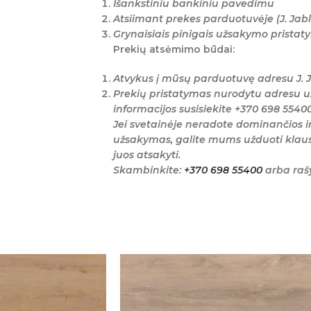
Išankstiniu bankiniu pavedimu
Atsiimant prekes parduotuvėje (J. Jabl
Grynaisiais pinigais užsakymo prista
Prekių atsėmimo būdai:
Atvykus į mūsų parduotuvę adresu J. J
Prekių pristatymas nurodytu adresu u
informacijos susisiekite +370 698 5540
Jei svetainėje neradote dominančios i
užsakymas, galite mums užduoti klaus
juos atsakyti.
Skambinkite:
+370 698 55400
arba raš