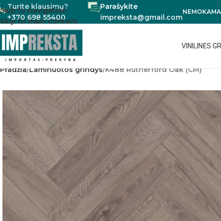
Turite klausimų?
Parašykite
Skip to navigation
NEMOKAMAS
+370 698 55400
impreksta@gmail.com
Skip to main content
VINILINĖS G
Pradžia
Laminuotos grindys
K488 Rutherford Oak (CM)