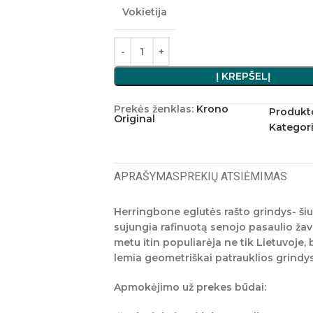
Vokietija
Į KREPŠELĮ
Prekės ženklas:
Krono
Produkt
Original
Kategori
APRAŠYMAS
PREKIŲ ATSIĖMIMAS
Herringbone eglutės rašto grindys-
ši
sujungia rafinuotą senojo pasaulio žav
metu itin populiarėja ne tik Lietuvoje,
lemia geometriškai patrauklios grindys
Apmokėjimo už prekes būdai: