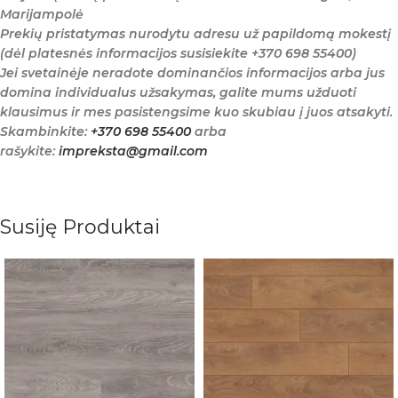
Marijampolė
Prekių pristatymas nurodytu adresu už papildomą mokestį
(dėl platesnės informacijos susisiekite +370 698 55400)
Jei svetainėje neradote dominančios informacijos arba jus
domina individualus užsakymas, galite mums užduoti
klausimus ir mes pasistengsime kuo skubiau į juos atsakyti.
Skambinkite:
+370 698 55400
arba
rašykite:
impreksta@gmail.com
Susiję Produktai