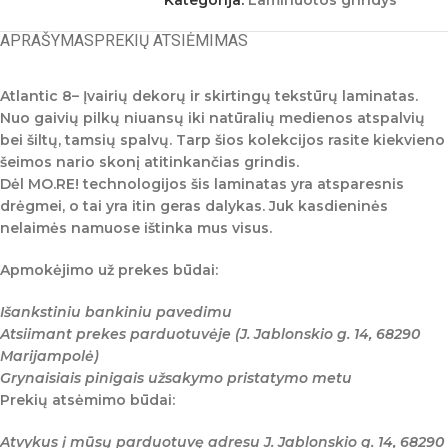
Kategorija:
Laminuotos grindys
APRAŠYMAS
PREKIŲ ATSIĖMIMAS
Atlantic 8
– Įvairių dekorų ir skirtingų tekstūrų laminatas.
Nuo gaivių pilkų niuansų iki natūralių medienos atspalvių
bei šiltų, tamsių spalvų. Tarp šios kolekcijos rasite kiekvieno
šeimos nario skonį atitinkančias grindis.
Dėl MO.RE! technologijos šis laminatas yra atsparesnis
drėgmei, o tai yra itin geras dalykas. Juk kasdieninės
nelaimės namuose ištinka mus visus.
Apmokėjimo už prekes būdai:
Išankstiniu bankiniu pavedimu
Atsiimant prekes parduotuvėje (J. Jablonskio g. 14, 68290
Marijampolė)
Grynaisiais pinigais užsakymo pristatymo metu
Prekių atsėmimo būdai:
Atvykus į mūsų parduotuvę adresu J. Jablonskio g. 14, 68290