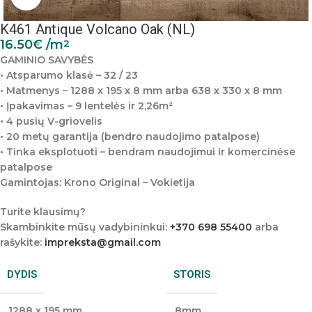
K461 Antique Volcano Oak (NL)
16.50
€
/m
2
GAMINIO SAVYBĖS
• Atsparumo klasė – 32 / 23
• Matmenys – 1288 x 195 x 8 mm arba 638 x 330 x 8 mm
• Įpakavimas – 9 lentelės ir 2,26m²
• 4 pusių V-griovelis
• 20 metų garantija (bendro naudojimo patalpose)
• Tinka eksplotuoti – bendram naudojimui ir komercinėse
patalpose
Gamintojas: Krono Original – Vokietija
Turite klausimų?
Skambinkite mūsų vadybininkui:
+370 698 55400
arba
rašykite:
impreksta@gmail.com
DYDIS
STORIS
1288 x 195 mm
8mm