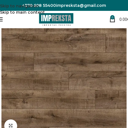
+370 698 55400
impresksta@gmail.com
Skip to navigation
Skip to main content
0
0.00
Pradžia
Laminuotos grindys
Padidinti nuotrauką