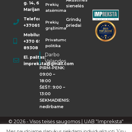
Akustinės
g. 14, 68290
Prekių
sienelės
Marijampolė
atsėmimas
Telefonas:
Grindų
Prekių
+37069855400
priedai
grąžinimas
Mobilusis:
Privatumo
+370 698
politika
89308
Darbo
El. paštas:
Valandos
impreksta@gmail.com
PIRM-PENK:
09:00 –
18:00
ŠEŠT: 9:00 –
13:00
SEKMADIENIS:
nedirbame
© 2026 - Visos teisės saugomos | UAB "Impreksta"
Apie mus
Kontaktai
Privatumo politika
Mes naudojame slapukus siekdami individualizuoti Jūsų