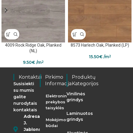
4009 Rock Ridge Oak, Planked
8573 Harlech Oak, Planked (LP)
(NL)
15.50
€
/m
2
9.50
€
/m
2
Kontaktai
Pirkimo
Produktų
Informacija
Kategorijos
Susisiekti
su mumis
Vinilinės
Elektroninės
galite
grindys
prekybos
nurodytais
taisyklės
kontaktais
Laminuotos
Adresas:
grindys
Mokėjimo
J.
būdai
Jablonskio