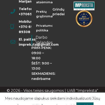
Marijampolė
atsėmimas
Telefonas:
Grindų
Prekių
+37069855400
priedai
grąžinimas
Mobilusis:
Privatumo
+370 698
politika
89308
Darbo
El. paštas:
Valandos
impreksta@gmail.com
PIRM-PENK:
09:00 –
18:00
ŠEŠT: 9:00 –
13:00
SEKMADIENIS:
nedirbame
© 2026 - Visos teisės saugomos | UAB "Impreksta"
Apie mus
Kontaktai
Privatumo politika
Mes naudojame slapukus siekdami individualizuoti Jūsų