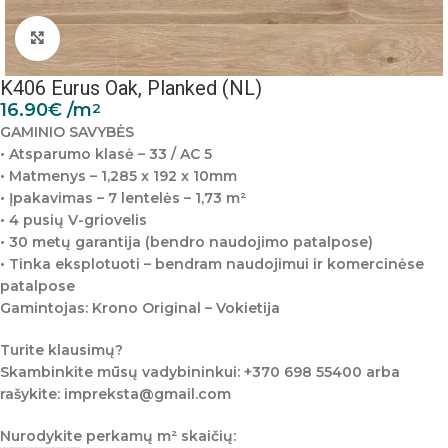
Padidinti nuotrauką
K406 Eurus Oak, Planked (NL)
16.90
€
/m
2
GAMINIO SAVYBĖS
• Atsparumo klasė – 33 / AC 5
• Matmenys – 1,285 x 192 x 10mm
• Įpakavimas – 7 lentelės – 1,73 m²
• 4 pusių V-griovelis
• 30 metų garantija (bendro naudojimo patalpose)
• Tinka eksplotuoti – bendram naudojimui ir komercinėse
patalpose
Gamintojas: Krono Original – Vokietija
Turite klausimų?
Skambinkite mūsų vadybininkui: +370 698 55400 arba
rašykite: impreksta@gmail.com
Nurodykite perkamų m² skaičių: