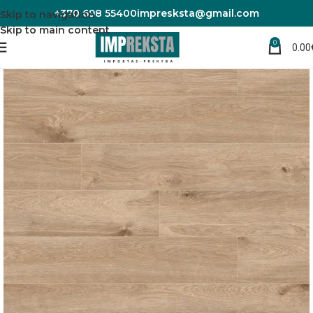
+370 698 55400
impresksta@gmail.com
Skip to navigation
Skip to main content
0
0.00
Pradžia
Laminuotos grindys