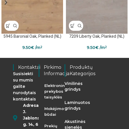
5945 Baronial Oak, Planked (NL)
7209 Liberty Oak, Planked (NL)
9.50
€
/m
9.50
€
/m
2
2
Kontaktai
Pirkimo
Produktų
Informacija
Kategorijos
Susisiekti
su mumis
Vinilinės
Elektroninės
galite
grindys
prekybos
nurodytais
taisyklės
kontaktais
Laminuotos
Adresas:
grindys
Mokėjimo
J.
būdai
Jablonskio
Akustinės
g. 14, 68290
Prekių
sienelės