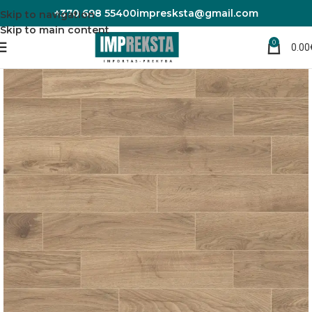
+370 698 55400
impresksta@gmail.com
Skip to navigation
Skip to main content
0
0.00
Pradžia
Laminuotos grindys