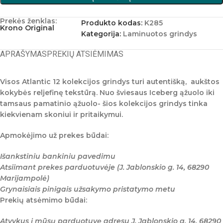
Prekės ženklas:
Produkto kodas:
K285
Krono Original
Kategorija:
Laminuotos grindys
APRAŠYMAS
PREKIŲ ATSIĖMIMAS
Visos
Atlantic 12
kolekcijos grindys turi autentišką, aukštos
kokybės reljefinę tekstūrą. Nuo šviesaus Iceberg ąžuolo iki
tamsaus pamatinio ąžuolo- šios kolekcijos grindys tinka
kiekvienam skoniui ir pritaikymui.
Apmokėjimo už prekes būdai:
Išankstiniu bankiniu pavedimu
Atsiimant prekes parduotuvėje (J. Jablonskio g. 14, 68290
Marijampolė)
Grynaisiais pinigais užsakymo pristatymo metu
Prekių atsėmimo būdai:
Atvykus į mūsų parduotuvę adresu J. Jablonskio g. 14, 68290