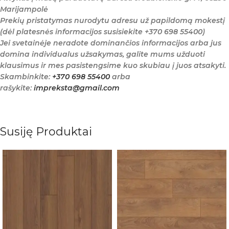
Marijampolė
Prekių pristatymas nurodytu adresu už papildomą mokestį
(dėl platesnės informacijos susisiekite +370 698 55400)
Jei svetainėje neradote dominančios informacijos arba jus
domina individualus užsakymas, galite mums užduoti
klausimus ir mes pasistengsime kuo skubiau į juos atsakyti.
Skambinkite:
+370 698 55400
arba
rašykite:
impreksta@gmail.com
Susiję Produktai