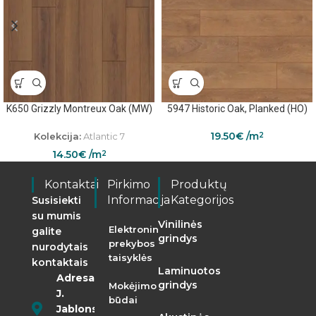
K650 Grizzly Montreux Oak (MW)
5947 Historic Oak, Planked (HO)
19.50
€
/m
Kolekcija:
Atlantic 7
2
14.50
€
/m
2
Kontaktai
Pirkimo
Produktų
Informacija
Kategorijos
Susisiekti
su mumis
Vinilinės
Elektroninės
galite
grindys
prekybos
nurodytais
taisyklės
kontaktais
Laminuotos
Adresas:
grindys
Mokėjimo
J.
būdai
Jablonskio