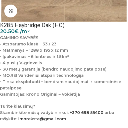
Padidinti nuotrauką
K285 Haybridge Oak (HO)
20.50
€
/m
2
GAMINIO SAVYBĖS
• Atsparumo klasė – 33 / 23
• Matmenys – 1288 x 195 x 12 mm
• Įpakavimas – 6 lenteles ir 1.51m²
• 4 pusių V-griovelis
• 30 metų garantija (bendro naudojimo patalpose)
• MO.RE! Vandeniui atspari technologija
• Tinka eksplotuoti – bendram naudojimui ir komercinėse
patalpose
Gamintojas: Krono Original – Vokietija
Turite klausimų?
Skambinkite mūsų vadybininkui:
+370 698 55400
arba
rašykite:
impreksta@gmail.com