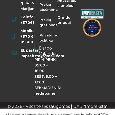
Akustinės
g. 14, 68290
Prekių
sienelės
Marijampolė
atsėmimas
Telefonas:
Grindų
Prekių
+37069855400
priedai
grąžinimas
Mobilusis:
Privatumo
+370 698
politika
89308
Darbo
El. paštas:
Valandos
impreksta@gmail.com
PIRM-PENK:
09:00 –
18:00
ŠEŠT: 9:00 –
13:00
SEKMADIENIS:
nedirbame
© 2026 - Visos teisės saugomos | UAB "Impreksta"
Apie mus
Kontaktai
Privatumo politika
Mes naudojame slapukus siekdami individualizuoti Jūsų