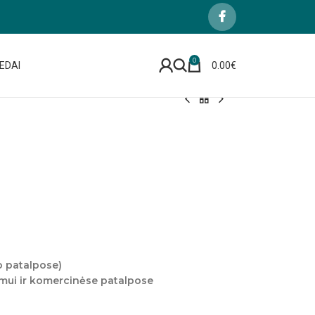
0
EDAI
0.00
€
o patalpose)
imui ir komercinėse patalpose