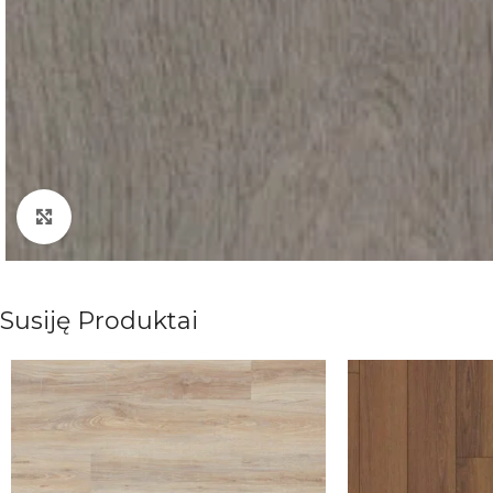
Padidinti nuotrauką
Susiję Produktai