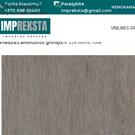
Turite klausimų?
Parašykite
Skip to navigation
NEMOKAMAS
+370 698 55400
impreksta@gmail.com
Skip to main content
VINILINĖS G
Pradžia
Laminuotos grindys
K 228 ANVIL OAK