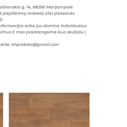
ablonskio g. 14, 68290 Marijampolė
ž papildomą mokestį (dėl platesnės
0)
nformacijos arba jus domina individualus
imus ir mes pasistengsime kuo skubiau į
šykite: impreksta@gmail.com