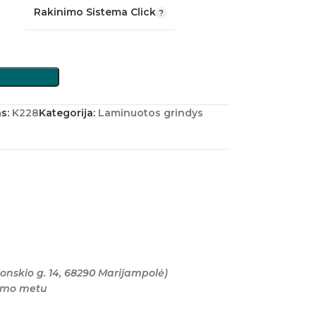
Rakinimo Sistema Click
as:
K228
Kategorija:
Laminuotos grindys
onskio g. 14, 68290 Marijampolė)
tymo metu