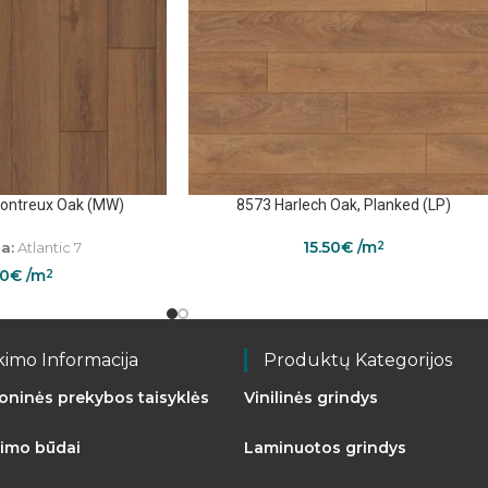
Montreux Oak (MW)
8573 Harlech Oak, Planked (LP)
15.50
€
/m
a:
Atlantic 7
2
50
€
/m
2
kimo Informacija
Produktų Kategorijos
roninės prekybos taisyklės
Vinilinės grindys
imo būdai
Laminuotos grindys