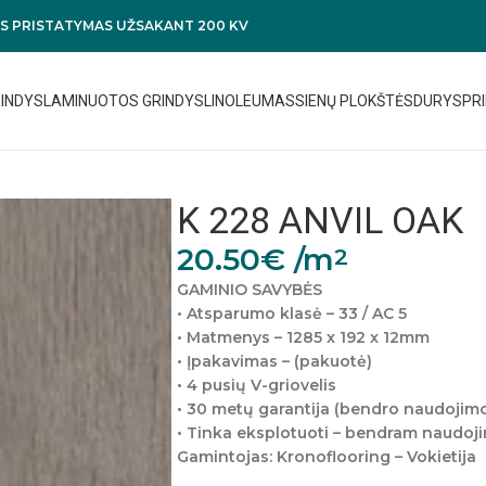
 PRISTATYMAS UŽSAKANT 200 KV
RINDYS
LAMINUOTOS GRINDYS
LINOLEUMAS
SIENŲ PLOKŠTĖS
DURYS
PRI
K 228 ANVIL OAK
20.50
€
/m
2
GAMINIO SAVYBĖS
• Atsparumo klasė – 33 / AC 5
• Matmenys – 1285 x 192 x 12mm
• Įpakavimas – (pakuotė)
• 4 pusių V-griovelis
• 30 metų garantija (bendro naudojim
• Tinka eksplotuoti – bendram naudoj
Gamintojas: Kronoflooring – Vokietija