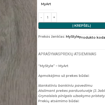
MyArt
Į KREPŠELĮ
Prekės ženklas:
MyStyle
Produkto kod
APRAŠYMAS
PREKIŲ ATSIĖMIMAS
“MyStyle” – MyArt
Apmokėjimo už prekes būdai:
Išankstiniu bankiniu pavedimu
Atsiimant prekes parduotuvėje (J. Jabl
Grynaisiais pinigais užsakymo prista
Prekių atsėmimo būdai: