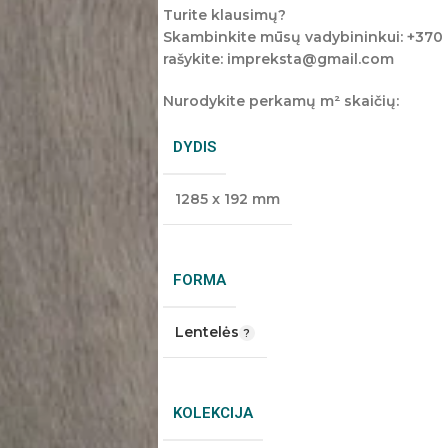
Turite klausimų?
Skambinkite mūsų vadybininkui: +370
rašykite: impreksta@gmail.com
Nurodykite perkamų m² skaičių:
DYDIS
1285 x 192 mm
FORMA
Lentelės
KOLEKCIJA