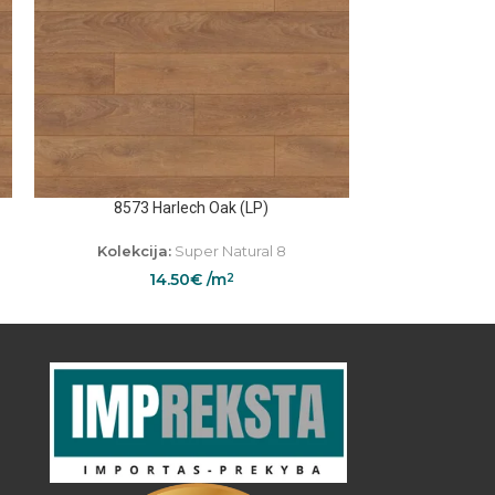
8573 Harlech Oak (LP)
K042 Art W
Kolekcija:
Super Natural 8
14.50
€
/m
2