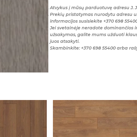
Atvykus į mūsų parduotuvę adresu J. J
Prekių pristatymas nurodytu adresu u
informacijos susisiekite +370 698 5540
Jei svetainėje neradote dominančios i
užsakymas, galite mums užduoti klaus
juos atsakyti.
Skambinkite: +370 698 55400 arba ra