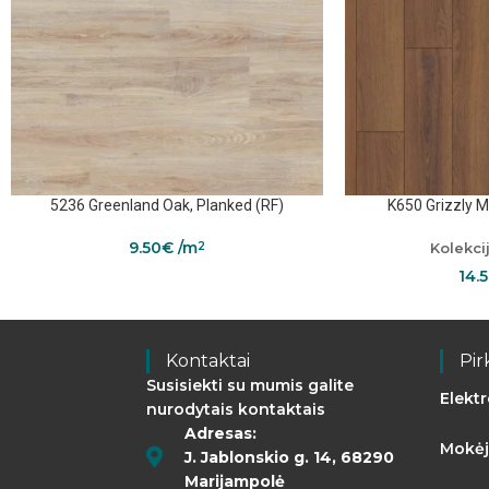
5236 Greenland Oak, Planked (RF)
K650 Grizzly 
9.50
€
/m
Kolekcij
2
14.
Kontaktai
Pir
Susisiekti su mumis galite
Elekt
nurodytais kontaktais
Adresas:
Mokėj
J. Jablonskio g. 14, 68290
Marijampolė