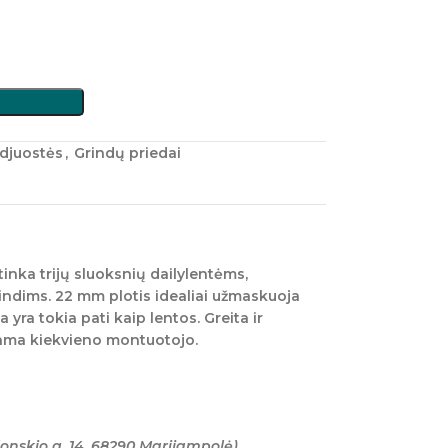
djuostės
,
Grindų priedai
inka trijų sluoksnių dailylentėms,
indims. 22 mm plotis idealiai užmaskuoja
 yra tokia pati kaip lentos. Greita ir
nama kiekvieno montuotojo.
onskio g. 14, 68290 Marijampolė)