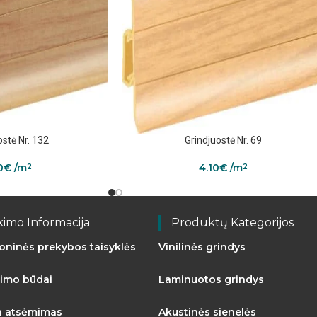
ostė Nr. 132
Grindjuostė Nr. 69
0
€
/m
4.10
€
/m
2
2
kimo Informacija
Produktų Kategorijos
roninės prekybos taisyklės
Vinilinės grindys
imo būdai
Laminuotos grindys
ų atsėmimas
Akustinės sienelės