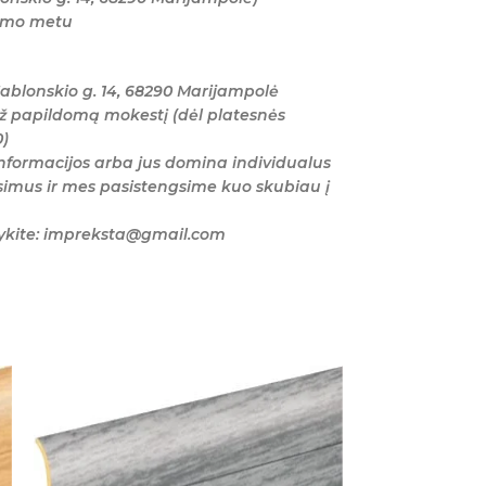
tymo metu
ablonskio g. 14, 68290 Marijampolė
ž papildomą mokestį (dėl platesnės
0)
nformacijos arba jus domina individualus
imus ir mes pasistengsime kuo skubiau į
šykite: impreksta@gmail.com