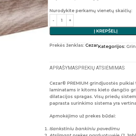
Nurodykite perkamų vienetų skaičių:
Į KREPŠELĮ
Prekės ženklas:
Cezar
Kategorijos:
Grin
APRAŠYMAS
PREKIŲ ATSIĖMIMAS
Cezar®
PREMIUM grindjuostės puikiai t
laminatams ir kitoms kieto dangčio gr
dilatacijos spragas. Visų priedų sistema
paprasta surinkimo sistema yra verti
Apmokėjimo už prekes būdai:
Išankstiniu bankiniu pavedimu
Atsiimant prekes parduotuvėje (J. Jabl