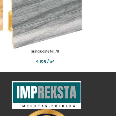
Grindjuostė Nr. 78
Gri
4.10
€
/m
2