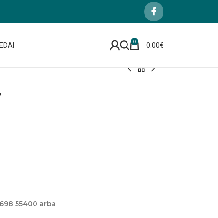
0
EDAI
0.00
€
7
 698 55400 arba