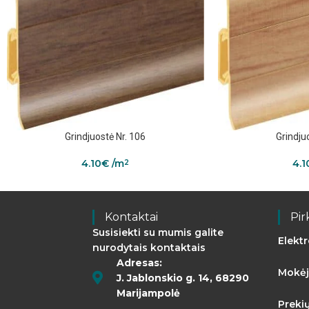
Grindjuostė Nr. 106
Grindju
4.10
€
/m
4.1
2
Kontaktai
Pir
Susisiekti su mumis galite
Elekt
nurodytais kontaktais
Adresas:
Mokėj
J. Jablonskio g. 14, 68290
Marijampolė
Preki