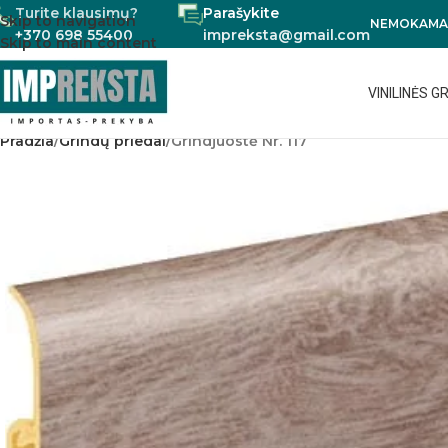
Turite klausimų?
Parašykite
Skip to navigation
NEMOKAMAS
+370 698 55400
impreksta@gmail.com
Skip to main content
VINILINĖS G
Pradžia
Grindų priedai
Grindjuostė Nr. 117