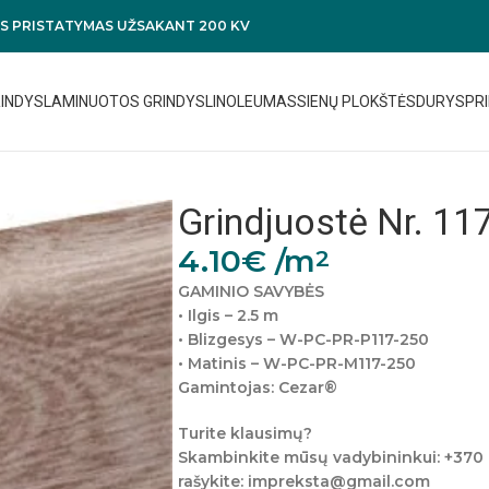
 PRISTATYMAS UŽSAKANT 200 KV
RINDYS
LAMINUOTOS GRINDYS
LINOLEUMAS
SIENŲ PLOKŠTĖS
DURYS
PRI
Grindjuostė Nr. 11
4.10
€
/m
2
GAMINIO SAVYBĖS
• Ilgis – 2.5 m
• Blizgesys – W-PC-PR-P117-250
• Matinis – W-PC-PR-M117-250
Gamintojas: Cezar®
Turite klausimų?
Skambinkite mūsų vadybininkui: +370
rašykite: impreksta@gmail.com