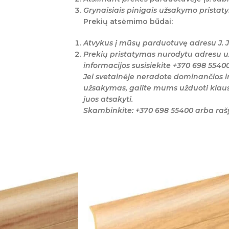
Grynaisiais pinigais užsakymo prista
Prekių atsėmimo būdai:
Atvykus į mūsų parduotuvę adresu J. J
Prekių pristatymas nurodytu adresu u
informacijos susisiekite +370 698 5540
Jei svetainėje neradote dominančios i
užsakymas, galite mums užduoti klaus
juos atsakyti.
Skambinkite: +370 698 55400 arba ra