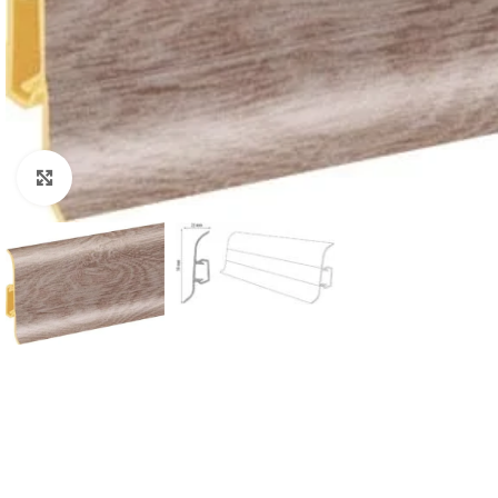
Padidinti nuotrauką