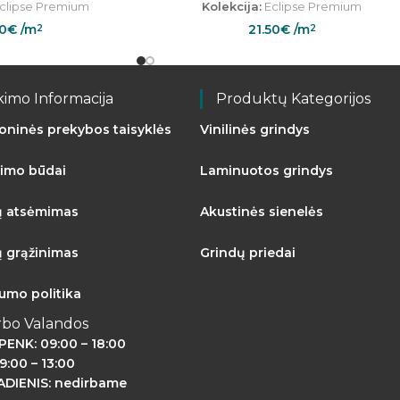
clipse Premium
Kolekcija:
Eclipse Premium
50
€
/m
21.50
€
/m
2
2
kimo Informacija
Produktų Kategorijos
roninės prekybos taisyklės
Vinilinės grindys
imo būdai
Laminuotos grindys
ų atsėmimas
Akustinės sienelės
ų grąžinimas
Grindų priedai
tumo politika
rbo Valandos
PENK: 09:00 – 18:00
9:00 – 13:00
DIENIS: nedirbame