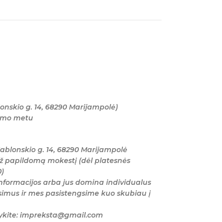
onskio g. 14, 68290 Marijampolė)
tymo metu
ablonskio g. 14, 68290 Marijampolė
ž papildomą mokestį (dėl platesnės
0)
nformacijos arba jus domina individualus
imus ir mes pasistengsime kuo skubiau į
šykite: impreksta@gmail.com