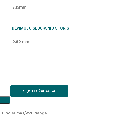
2.15mm
DĖVIMOJO SLUOKSNIO STORIS
0.80 mm
SIŲSTI UŽKLAUSĄ
:
Linoleumas/PVC danga