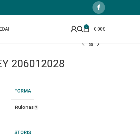
0
EDAI
0.00
€
EY 206012028
FORMA
Rulonas
STORIS