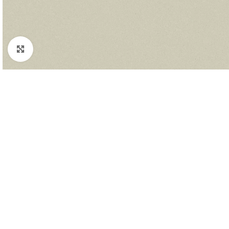
Padidinti nuotrauką