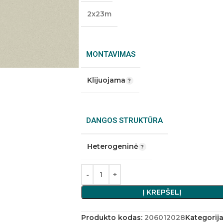
2x23m
MONTAVIMAS
Klijuojama
DANGOS STRUKTŪRA
Heterogeninė
Į KREPŠELĮ
Produkto kodas:
206012028
Kategorija