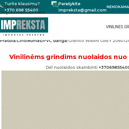
Turite klausimų?
Parašykite
Skip to navigation
NEMOKAMAS
+370 698 55400
impreksta@gmail.com
Skip to main content
VINILINĖS G
Pradžia
Linoleumas/PVC danga
Granito WARM GREY 206012
Vinilinėms grindims nuolaidos nuo 
Dėl nuolaidos skambinti
+3706985540