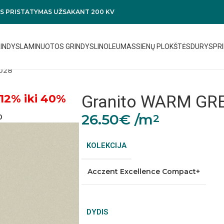
 PRISTATYMAS UŽSAKANT 200 KV
RINDYS
LAMINUOTOS GRINDYS
LINOLEUMAS
SIENŲ PLOKŠTĖS
DURYS
PRI
028
Granito WARM GR
12% iki 40%
26.50
€
/m
2
0
KOLEKCIJA
Acczent Excellence Compact+
DYDIS