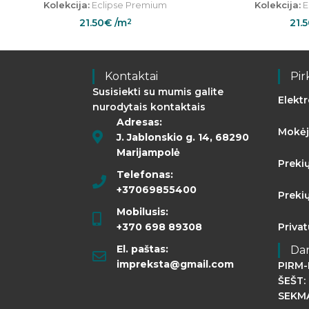
Kolekcija:
Eclipse Premium
Kolekcija:
E
21.50
€
/m
21.
2
Kontaktai
Pir
Susisiekti su mumis galite
Elekt
nurodytais kontaktais
Adresas:
Mokėj
J. Jablonskio g. 14, 68290
Marijampolė
Preki
Telefonas:
+37069855400
Preki
Mobilusis:
+370 698 89308
Priva
El. paštas:
Da
impreksta@gmail.com
PIRM-
ŠEŠT: 
SEKMA