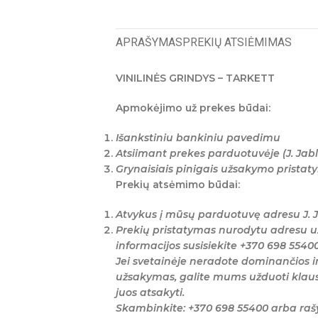
APRAŠYMAS
PREKIŲ ATSIĖMIMAS
VINILINĖS GRINDYS – TARKETT
Apmokėjimo už prekes būdai:
Išankstiniu bankiniu pavedimu
Atsiimant prekes parduotuvėje (J. Jabl
Grynaisiais pinigais užsakymo prista
Prekių atsėmimo būdai:
Atvykus į mūsų parduotuvę adresu J. J
Prekių pristatymas nurodytu adresu u
informacijos susisiekite +370 698 5540
Jei svetainėje neradote dominančios i
užsakymas, galite mums užduoti klaus
juos atsakyti.
Skambinkite: +370 698 55400 arba ra