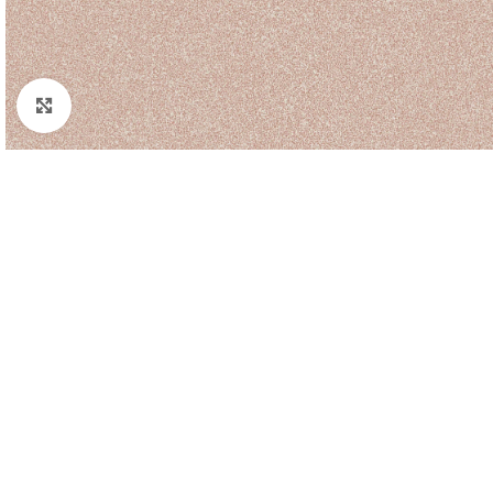
Padidinti nuotrauką