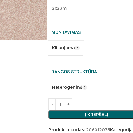
2x23m
MONTAVIMAS
Klijuojama
DANGOS STRUKTŪRA
Heterogeninė
Į KREPŠELĮ
Produkto kodas:
206012035
Kategorija