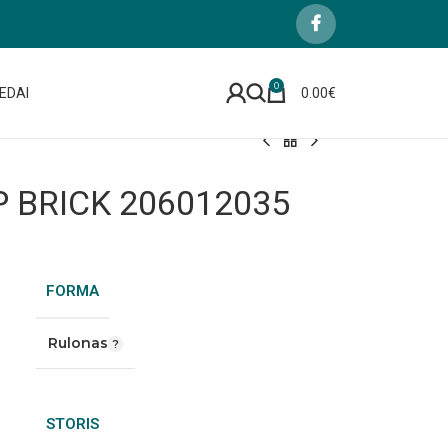
0
EDAI
0.00
€
 BRICK 206012035
FORMA
Rulonas
STORIS