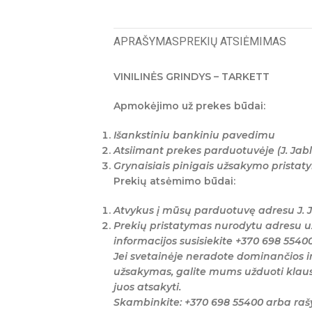
APRAŠYMAS
PREKIŲ ATSIĖMIMAS
VINILINĖS GRINDYS – TARKETT
Apmokėjimo už prekes būdai:
Išankstiniu bankiniu pavedimu
Atsiimant prekes parduotuvėje (J. Jabl
Grynaisiais pinigais užsakymo prista
Prekių atsėmimo būdai:
Atvykus į mūsų parduotuvę adresu J. J
Prekių pristatymas nurodytu adresu u
informacijos susisiekite +370 698 5540
Jei svetainėje neradote dominančios i
užsakymas, galite mums užduoti klaus
juos atsakyti.
Skambinkite: +370 698 55400 arba ra