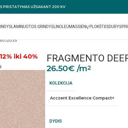
 PRISTATYMAS UŽSAKANT 200 KV
RINDYS
LAMINUOTOS GRINDYS
LINOLEUMAS
SIENŲ PLOKŠTĖS
DURYS
PRI
6012035
FRAGMENTO DEEP
12% iki 40%
26.50
€
/m
2
0
KOLEKCIJA
Acczent Excellence Compact+
DYDIS