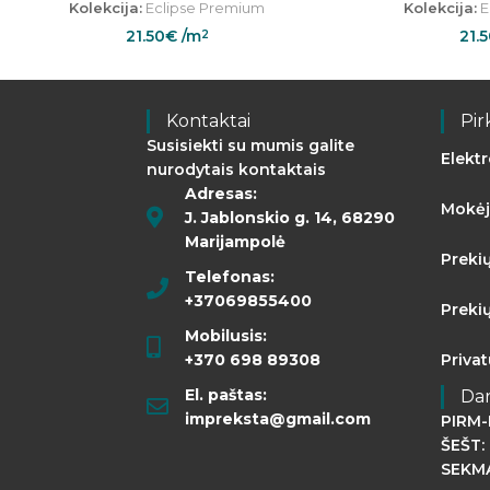
Kolekcija:
Eclipse Premium
Kolekcija:
E
21.50
€
/m
21.
2
Kontaktai
Pir
Susisiekti su mumis galite
Elekt
nurodytais kontaktais
Adresas:
Mokėj
J. Jablonskio g. 14, 68290
Marijampolė
Preki
Telefonas:
+37069855400
Preki
Mobilusis:
+370 698 89308
Priva
El. paštas:
Da
impreksta@gmail.com
PIRM-
ŠEŠT: 
SEKMA