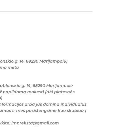
onskio g. 14, 68290 Marijampolė)
tymo metu
ablonskio g. 14, 68290 Marijampolė
ž papildomą mokestį (dėl platesnės
0)
nformacijos arba jus domina individualus
imus ir mes pasistengsime kuo skubiau į
šykite: impreksta@gmail.com