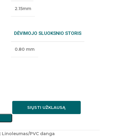
2.15mm
DĖVIMOJO SLUOKSNIO STORIS
0.80 mm
SIŲSTI UŽKLAUSĄ
:
Linoleumas/PVC danga