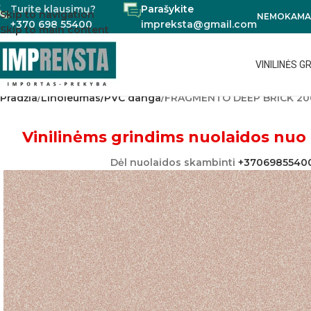
Turite klausimų?
Parašykite
Skip to navigation
NEMOKAMAS
+370 698 55400
impreksta@gmail.com
Skip to main content
VINILINĖS G
Pradžia
Linoleumas/PVC danga
FRAGMENTO DEEP BRICK 20
Vinilinėms grindims nuolaidos nuo 
Dėl nuolaidos skambinti
+3706985540