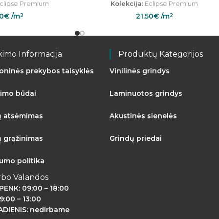
clipse Premium
Kolekcija:
Eclipse Premium
50
€
/m
21.50
€
/m
2
2
kimo Informacija
Produktų Kategorijos
roninės prekybos taisyklės
Vinilinės grindys
imo būdai
Laminuotos grindys
ų atsėmimas
Akustinės sienelės
ų grąžinimas
Grindų priedai
tumo politika
rbo Valandos
PENK: 09:00 – 18:00
9:00 – 13:00
DIENIS: nedirbame