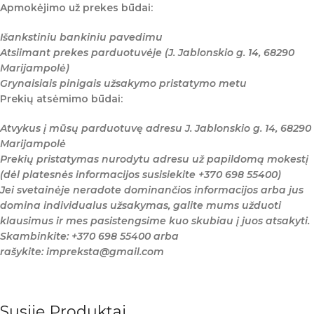
Apmokėjimo už prekes būdai:
Išankstiniu bankiniu pavedimu
Atsiimant prekes parduotuvėje (J. Jablonskio g. 14, 68290
Marijampolė)
Grynaisiais pinigais užsakymo pristatymo metu
Prekių atsėmimo būdai:
Atvykus į mūsų parduotuvę adresu J. Jablonskio g. 14, 68290
Marijampolė
Prekių pristatymas nurodytu adresu už papildomą mokestį
(dėl platesnės informacijos susisiekite +370 698 55400)
Jei svetainėje neradote dominančios informacijos arba jus
domina individualus užsakymas, galite mums užduoti
klausimus ir mes pasistengsime kuo skubiau į juos atsakyti.
Skambinkite: +370 698 55400 arba
rašykite: impreksta@gmail.com
Susiję Produktai