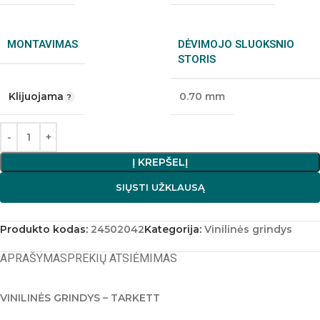
MONTAVIMAS
DĖVIMOJO SLUOKSNIO
STORIS
Klijuojama
0.70 mm
Į KREPŠELĮ
SIŲSTI UŽKLAUSĄ
Produkto kodas:
24502042
Kategorija:
Vinilinės grindys
APRAŠYMAS
PREKIŲ ATSIĖMIMAS
VINILINĖS GRINDYS – TARKETT