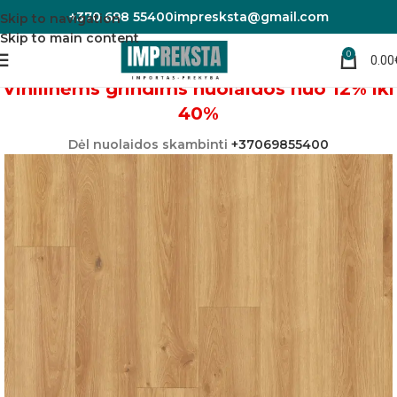
+370 698 55400
impresksta@gmail.com
Skip to navigation
Skip to main content
0
0.00
Pradžia
Vinilinės grindys
Vinilinėms grindims nuolaidos nuo 12% iki
40%
Dėl nuolaidos skambinti
+37069855400