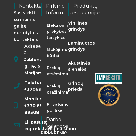
Kontaktai
Pirkimo
Produktų
Informacija
Kategorijos
Susisiekti
su mumis
Vinilinės
Elektroninės
galite
grindys
prekybos
nurodytais
taisyklės
kontaktais
Laminuotos
Adresas:
grindys
Mokėjimo
J.
būdai
Jablonskio
Akustinės
g. 14, 68290
Prekių
sienelės
Marijampolė
atsėmimas
Telefonas:
Grindų
Prekių
+37069855400
priedai
grąžinimas
Mobilusis:
Privatumo
+370 698
politika
89308
Darbo
El. paštas:
Valandos
impreksta@gmail.com
PIRM-PENK: