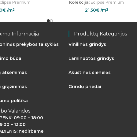
clipse Premium
Kolekcija:
Eclipse Premium
50
€
/m
21.50
€
/m
2
2
kimo Informacija
Produktų Kategorijos
roninės prekybos taisyklės
Vinilinės grindys
imo būdai
Laminuotos grindys
ų atsėmimas
Akustinės sienelės
ų grąžinimas
Grindų priedai
tumo politika
rbo Valandos
PENK: 09:00 – 18:00
9:00 – 13:00
DIENIS: nedirbame