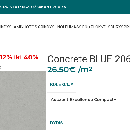
 PRISTATYMAS UŽSAKANT 200 KV
RINDYS
LAMINUOTOS GRINDYS
LINOLEUMAS
SIENŲ PLOKŠTĖS
DURYS
PRI
Concrete BLUE 20
12% iki 40%
26.50
€
/m
2
0
KOLEKCIJA
Acczent Excellence Compact+
DYDIS