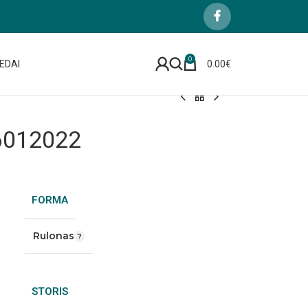
0
EDAI
0.00
€
6012022
FORMA
Rulonas
STORIS