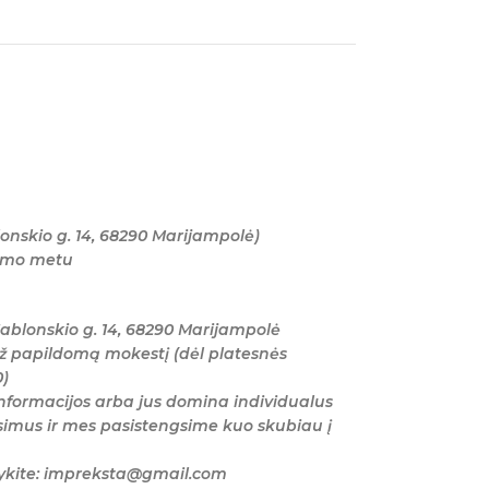
onskio g. 14, 68290 Marijampolė)
tymo metu
ablonskio g. 14, 68290 Marijampolė
ž papildomą mokestį (dėl platesnės
0)
nformacijos arba jus domina individualus
imus ir mes pasistengsime kuo skubiau į
šykite: impreksta@gmail.com