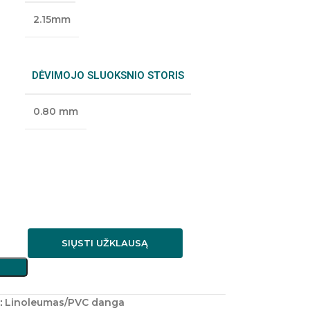
2.15mm
DĖVIMOJO SLUOKSNIO STORIS
0.80 mm
SIŲSTI UŽKLAUSĄ
:
Linoleumas/PVC danga