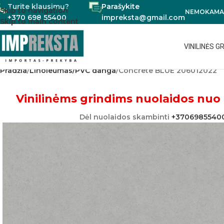
Turite klausimų?
Parašykite
Skip to navigation
NEMOKAMAS
+370 698 55400
impreksta@gmail.com
Skip to main content
VINILINĖS G
Pradžia
Linoleumas/PVC danga
Concrete BLUE 206012022
Vinilinėms grindims nuolaidos nuo 
Dėl nuolaidos skambinti
+3706985540