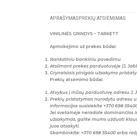
APRAŠYMAS
PREKIŲ ATSIĖMIMAS
VINILINĖS GRINDYS – TARKETT
Apmokėjimo už prekes būdai:
Išankstiniu bankiniu pavedimu
Atsiimant prekes parduotuvėje (J. Jabl
Grynaisiais pinigais užsakymo prista
Prekių atsėmimo būdai:
Atvykus į mūsų parduotuvę adresu J. J
Prekių pristatymas nurodytu adresu u
informacijos susisiekite +370 698 5540
Jei svetainėje neradote dominančios i
užsakymas, galite mums užduoti klaus
juos atsakyti.
Skambinkite: +370 698 55400 arba ra