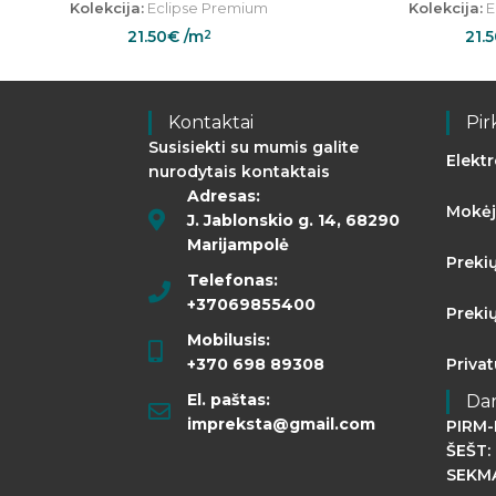
Kolekcija:
Eclipse Premium
Kolekcija:
E
21.50
€
/m
21.
2
Kontaktai
Pir
Susisiekti su mumis galite
Elekt
nurodytais kontaktais
Adresas:
Mokėj
J. Jablonskio g. 14, 68290
Marijampolė
Preki
Telefonas:
+37069855400
Preki
Mobilusis:
+370 698 89308
Priva
El. paštas:
Da
impreksta@gmail.com
PIRM-
ŠEŠT: 
SEKMA