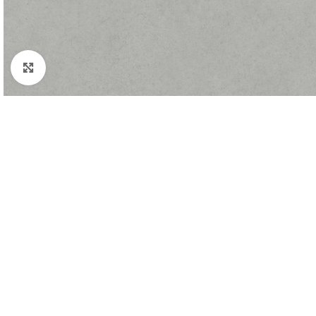
Padidinti nuotrauką