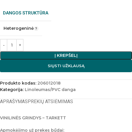
DANGOS STRUKTŪRA
Heterogeninė
Į KREPŠELĮ
SIŲSTI UŽKLAUSĄ
Produkto kodas:
206012018
Kategorija:
Linoleumas/PVC danga
APRAŠYMAS
PREKIŲ ATSIĖMIMAS
VINILINĖS GRINDYS – TARKETT
Apmokėjimo už prekes būdai: