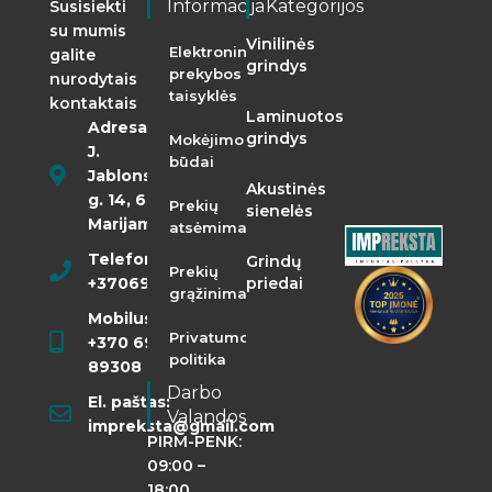
Informacija
Kategorijos
Susisiekti
su mumis
Vinilinės
Elektroninės
galite
grindys
prekybos
nurodytais
taisyklės
kontaktais
Laminuotos
Adresas:
grindys
Mokėjimo
J.
būdai
Jablonskio
Akustinės
g. 14, 68290
Prekių
sienelės
Marijampolė
atsėmimas
Telefonas:
Grindų
Prekių
+37069855400
priedai
grąžinimas
Mobilusis:
Privatumo
+370 698
politika
89308
Darbo
El. paštas:
Valandos
impreksta@gmail.com
PIRM-PENK:
09:00 –
18:00