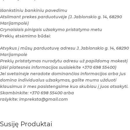
Išankstiniu bankiniu pavedimu
Atsiimant prekes parduotuvėje (J. Jablonskio g. 14, 68290
Marijampolė)
Grynaisiais pinigais užsakymo pristatymo metu
Prekių atsėmimo būdai:
Atvykus į mūsų parduotuvę adresu J. Jablonskio g. 14, 68290
Marijampolė
Prekių pristatymas nurodytu adresu už papildomą mokestį
(dėl platesnės informacijos susisiekite +370 698 55400)
Jei svetainėje neradote dominančios informacijos arba jus
domina individualus užsakymas, galite mums užduoti
klausimus ir mes pasistengsime kuo skubiau į juos atsakyti.
Skambinkite: +370 698 55400 arba
rašykite: impreksta@gmail.com
Susiję Produktai