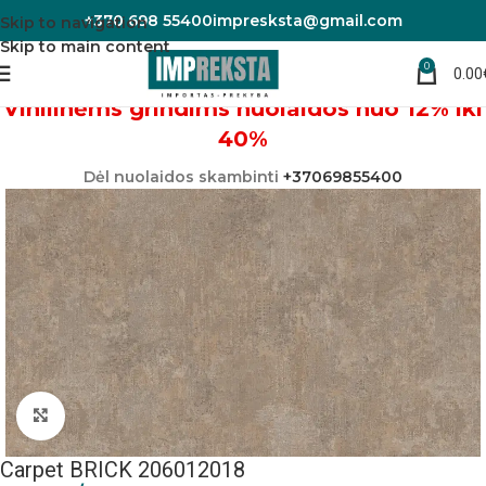
+370 698 55400
impresksta@gmail.com
Skip to navigation
Skip to main content
0
0.00
Pradžia
Linoleumas/PVC danga
Vinilinėms grindims nuolaidos nuo 12% iki
40%
Dėl nuolaidos skambinti
+37069855400
Padidinti nuotrauką
Carpet BRICK 206012018