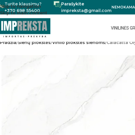
Turite klausimų?
Parašykite
Skip to navigation
NEMOKAMAS
+370 698 55400
impreksta@gmail.com
Skip to main content
VINILINĖS G
Pradžia
Sienų plokštės
Vinilo plokštės sienoms
Calacatta O