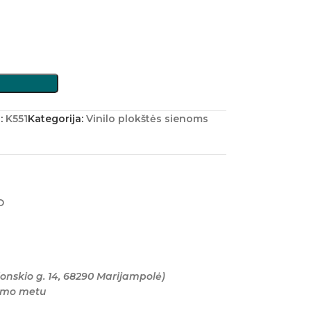
:
K551
Kategorija:
Vinilo plokštės sienoms
O
onskio g. 14, 68290 Marijampolė)
tymo metu