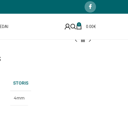
0
EDAI
0.00
€
s
STORIS
4mm