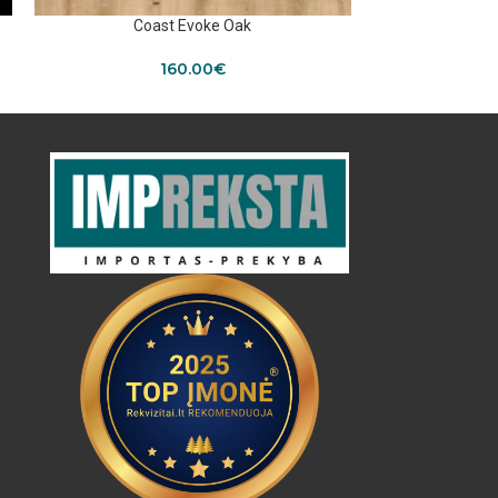
Coast Evoke Oak
N
160.00
€