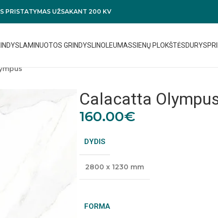
 PRISTATYMAS UŽSAKANT 200 KV
RINDYS
LAMINUOTOS GRINDYS
LINOLEUMAS
SIENŲ PLOKŠTĖS
DURYS
PRI
lympus
Calacatta Olympu
160.00
€
DYDIS
2800 x 1230 mm
FORMA