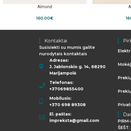
Almond
A
160.00
€
16
Kontaktai
Pir
Susisiekti su mumis galite
Elekt
nurodytais kontaktais
Adresas:
Mokėj
J. Jablonskio g. 14, 68290
Marijampolė
Preki
Telefonas:
+37069855400
Preki
Mobilusis:
+370 698 89308
Priva
El. paštas:
Da
impreksta@gmail.com
PIRM-
ŠEŠT: 