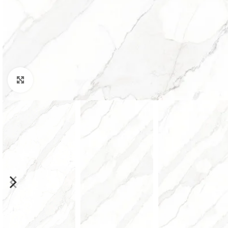
Padidinti nuotrauką