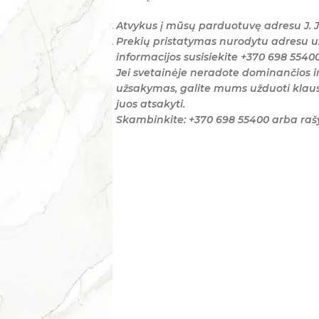
Atvykus į mūsų parduotuvę adresu J. J
Prekių pristatymas nurodytu adresu u
informacijos susisiekite +370 698 5540
Jei svetainėje neradote dominančios i
užsakymas, galite mums užduoti klaus
juos atsakyti.
Skambinkite: +370 698 55400 arba ra