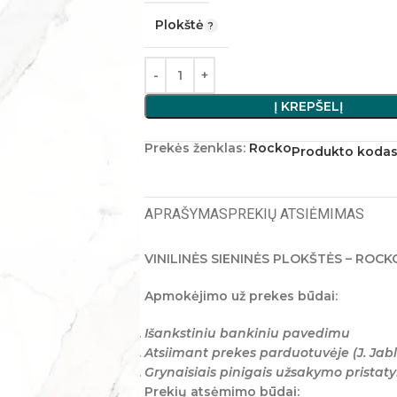
Plokštė
Į KREPŠELĮ
Prekės ženklas:
Rocko
Produkto kodas
APRAŠYMAS
PREKIŲ ATSIĖMIMAS
VINILINĖS SIENINĖS PLOKŠTĖS – ROCK
Apmokėjimo už prekes būdai:
Išankstiniu bankiniu pavedimu
Atsiimant prekes parduotuvėje (J. Jabl
Grynaisiais pinigais užsakymo prista
Prekių atsėmimo būdai: