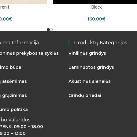
renit
Black
0.00
€
160.00
€
kimo Informacija
Produktų Kategorijos
roninės prekybos taisyklės
Vinilinės grindys
imo būdai
Laminuotos grindys
ų atsėmimas
Akustinės sienelės
ų grąžinimas
Grindų priedai
tumo politika
rbo Valandos
PENK: 09:00 – 18:00
9:00 – 13:00