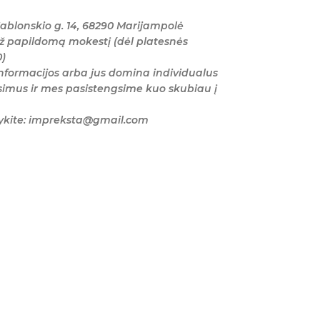
ablonskio g. 14, 68290 Marijampolė
ž papildomą mokestį (dėl platesnės
0)
nformacijos arba jus domina individualus
imus ir mes pasistengsime kuo skubiau į
šykite: impreksta@gmail.com