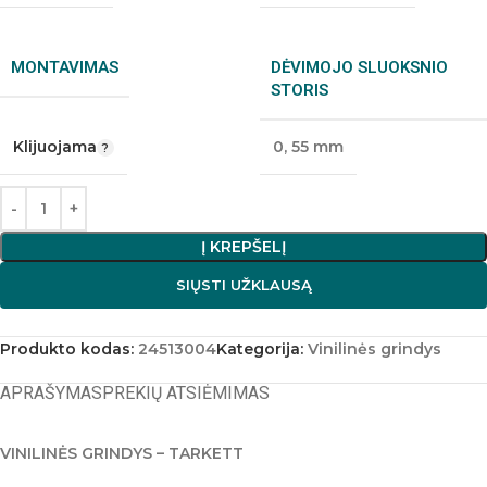
MONTAVIMAS
DĖVIMOJO SLUOKSNIO
STORIS
Klijuojama
0
,
55 mm
Į KREPŠELĮ
SIŲSTI UŽKLAUSĄ
Produkto kodas:
24513004
Kategorija:
Vinilinės grindys
APRAŠYMAS
PREKIŲ ATSIĖMIMAS
VINILINĖS GRINDYS – TARKETT