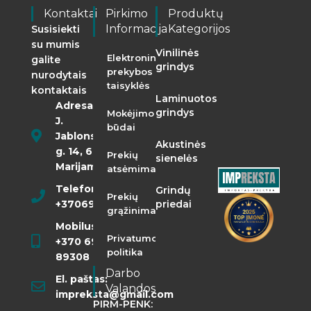
Kontaktai
Pirkimo
Produktų
Informacija
Kategorijos
Susisiekti
su mumis
Vinilinės
Elektroninės
galite
grindys
prekybos
nurodytais
taisyklės
kontaktais
Laminuotos
Adresas:
grindys
Mokėjimo
J.
būdai
Jablonskio
Akustinės
g. 14, 68290
Prekių
sienelės
Marijampolė
atsėmimas
Telefonas:
Grindų
Prekių
+37069855400
priedai
grąžinimas
Mobilusis:
Privatumo
+370 698
politika
89308
Darbo
El. paštas:
Valandos
impreksta@gmail.com
PIRM-PENK: