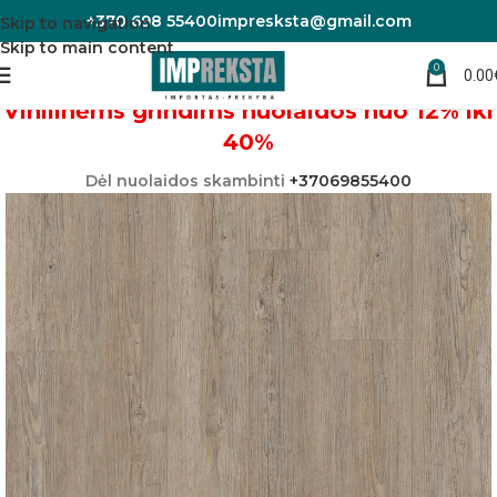
+370 698 55400
impresksta@gmail.com
Skip to navigation
Skip to main content
0
0.00
Pradžia
Vinilinės grindys
Vinilinėms grindims nuolaidos nuo 12% iki
40%
Dėl nuolaidos skambinti
+37069855400