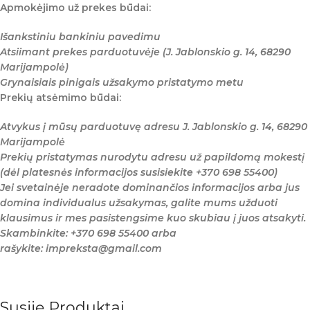
Apmokėjimo už prekes būdai:
Išankstiniu bankiniu pavedimu
Atsiimant prekes parduotuvėje (J. Jablonskio g. 14, 68290
Marijampolė)
Grynaisiais pinigais užsakymo pristatymo metu
Prekių atsėmimo būdai:
Atvykus į mūsų parduotuvę adresu J. Jablonskio g. 14, 68290
Marijampolė
Prekių pristatymas nurodytu adresu už papildomą mokestį
(dėl platesnės informacijos susisiekite +370 698 55400)
Jei svetainėje neradote dominančios informacijos arba jus
domina individualus užsakymas, galite mums užduoti
klausimus ir mes pasistengsime kuo skubiau į juos atsakyti.
Skambinkite: +370 698 55400 arba
rašykite: impreksta@gmail.com
Susiję Produktai