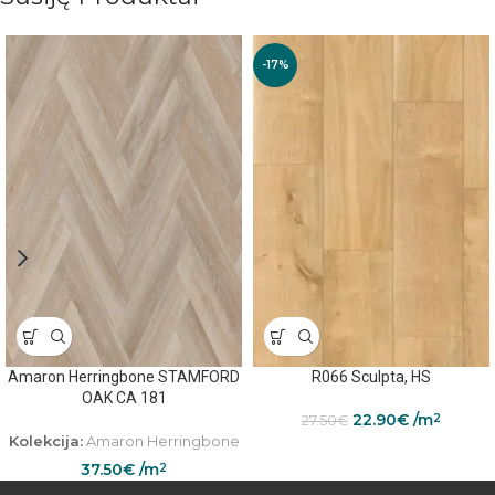
-17%
Amaron Herringbone STAMFORD
R066 Sculpta, HS
OAK CA 181
22.90
€
/m
2
27.50
€
Kolekcija:
Amaron Herringbone
37.50
€
/m
2