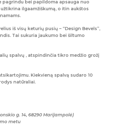
re pagrindu bei papildoma apsauga nuo
 užtikrina ilgaamžiškumą, o itin aukštos
ų namams.
lius iš visų keturių pusių – “Design Bevels”,
ndis. Tai sukuria jaukumo bei šiltumo
lių spalvų , atspindinčia tikro medžio grožį
atsikartojimu. Kiekvieną spalvą sudaro 10
rodys natūraliai.
onskio g. 14, 68290 Marijampolė)
tymo metu