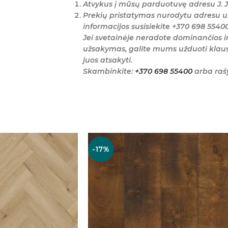
Atvykus į mūsų parduotuvę adresu J. J
Prekių pristatymas nurodytu adresu u
informacijos susisiekite +370 698 5540
Jei svetainėje neradote dominančios i
užsakymas, galite mums užduoti klaus
juos atsakyti.
Skambinkite:
+370 698 55400
arba raš
-17%