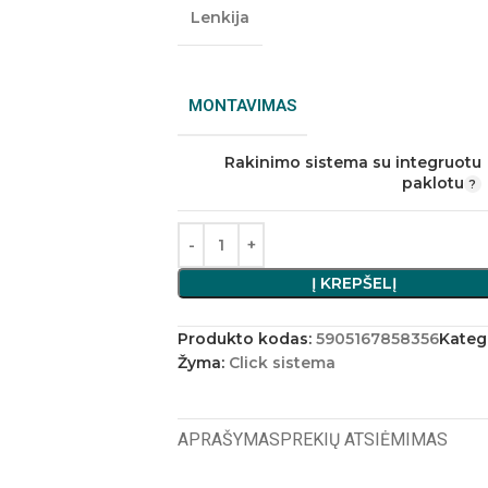
Lenkija
MONTAVIMAS
Rakinimo sistema su integruotu
paklotu
Į KREPŠELĮ
Produkto kodas:
5905167858356
Katego
Žyma:
Click sistema
APRAŠYMAS
PREKIŲ ATSIĖMIMAS