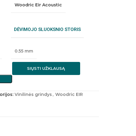
Woodric Eir Acoustic
DĖVIMOJO SLUOKSNIO STORIS
0.55 mm
SIŲSTI UŽKLAUSĄ
rijos:
Vinilinės grindys
,
Woodric EIR