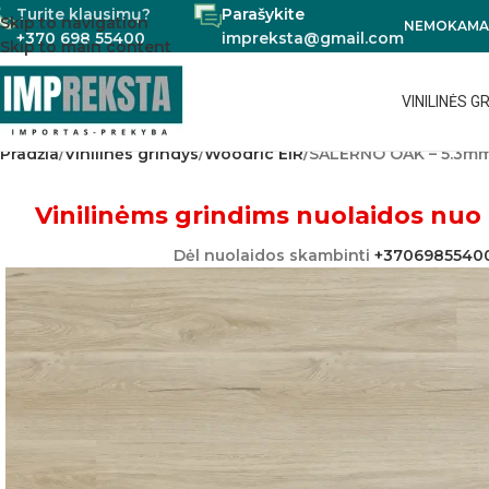
Turite klausimų?
Parašykite
Skip to navigation
NEMOKAMAS
+370 698 55400
impreksta@gmail.com
Skip to main content
VINILINĖS G
Pradžia
Vinilinės grindys
Woodric EIR
SALERNO OAK – 5.3mm
Vinilinėms grindims nuolaidos nuo 
Dėl nuolaidos skambinti
+3706985540