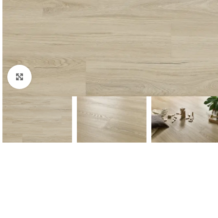
Padidinti nuotrauką