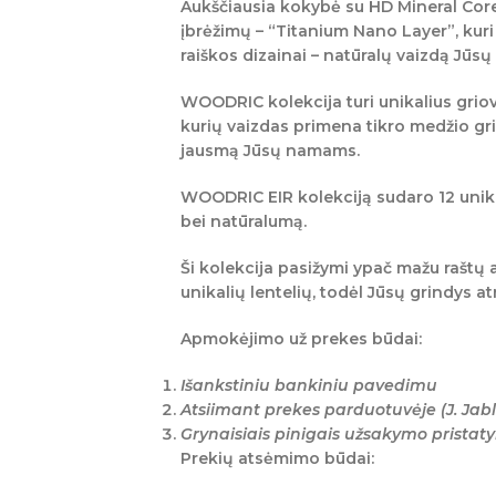
Aukščiausia kokybė su HD Mineral Co
įbrėžimų – “Titanium Nano Layer”, kuri
raiškos dizainai – natūralų vaizdą Jūs
WOODRIC kolekcija turi unikalius griove
kurių vaizdas primena tikro medžio gri
jausmą Jūsų namams.
WOODRIC EIR
kolekciją sudaro 12 unika
bei natūralumą.
Ši kolekcija pasižymi ypač mažu raštų 
unikalių lentelių, todėl Jūsų grindys at
Apmokėjimo už prekes būdai:
Išankstiniu bankiniu pavedimu
Atsiimant prekes parduotuvėje (J. Jabl
Grynaisiais pinigais užsakymo prista
Prekių atsėmimo būdai: