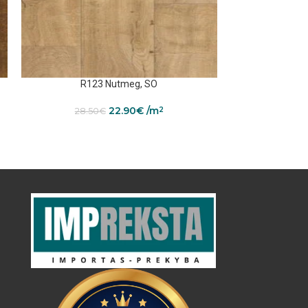
R123 Nutmeg, SO
R12
22.90
€
/m
2
28.50
€
28.5