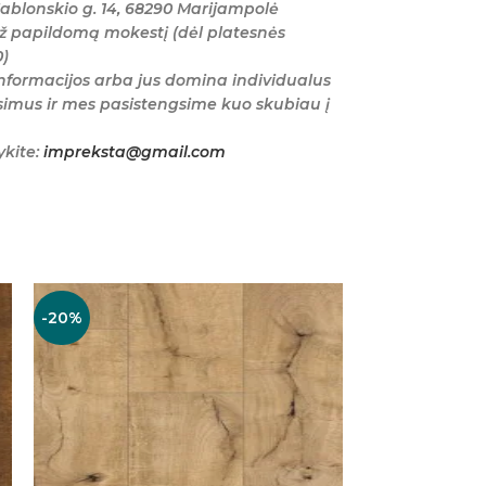
ablonskio g. 14, 68290 Marijampolė
ž papildomą mokestį (dėl platesnės
0)
nformacijos arba jus domina individualus
imus ir mes pasistengsime kuo skubiau į
ykite:
impreksta@gmail.com
-20%
-20%