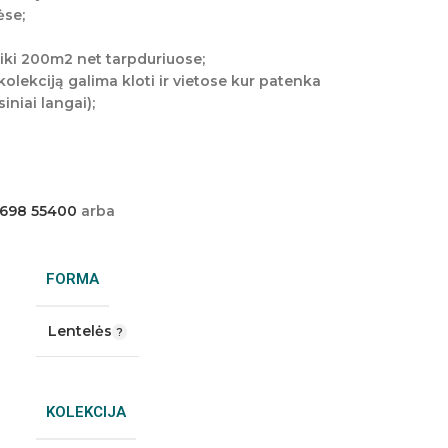
ėse;
iki 200m2 net tarpduriuose;
olekciją galima kloti ir vietose kur patenka
iniai langai);
 698 55400
arba
FORMA
Lentelės
KOLEKCIJA