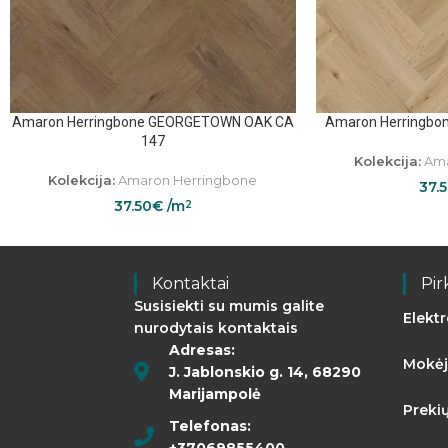
Amaron Herringbone GEORGETOWN OAK CA
Amaron Herringbo
147
Kolekcija:
Ama
Kolekcija:
Amaron Herringbone
37.
37.50
€
/m
2
Kontaktai
Pir
Susisiekti su mumis galite
Elekt
nurodytais kontaktais
Adresas:
Mokėj
J. Jablonskio g. 14, 68290
Marijampolė
Preki
Telefonas:
+37069855400