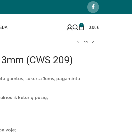
0
EDAI
0.00
€
.3mm (CWS 209)
pta gamtos, sukurta Jums, pagaminta
lnos iš keturių pusių;
palvoje;