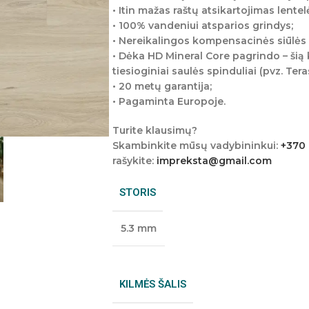
• Itin mažas raštų atsikartojimas lentel
• 100% vandeniui atsparios grindys;
• Nereikalingos kompensacinės siūlės 
• Dėka HD Mineral Core pagrindo – šią k
tiesioginiai saulės spinduliai (pvz. Teras
• 20 metų garantija;
• Pagaminta Europoje.
Turite klausimų?
Skambinkite mūsų vadybininkui:
+370
rašykite:
impreksta@gmail.com
STORIS
5.3 mm
KILMĖS ŠALIS