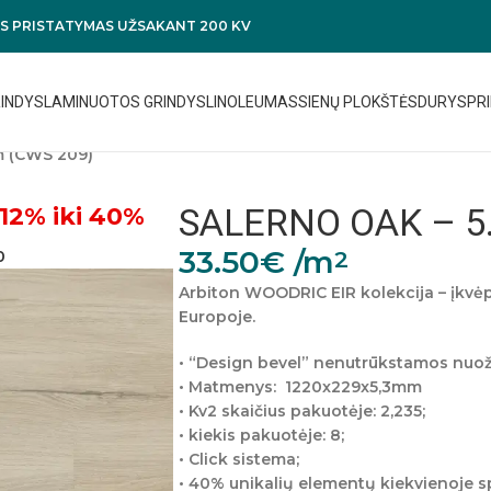
 PRISTATYMAS UŽSAKANT 200 KV
RINDYS
LAMINUOTOS GRINDYS
LINOLEUMAS
SIENŲ PLOKŠTĖS
DURYS
PRI
 (CWS 209)
SALERNO OAK – 5
12% iki 40%
33.50
€
/m
2
0
Arbiton WOODRIC EIR kolekcija – įkvė
Europoje.
• “Design bevel” nenutrūkstamos nuožu
• Matmenys:
1220x229x5,3mm
• Kv2 skaičius pakuotėje: 2,235;
• kiekis pakuotėje: 8;
• Click sistema;
• 40% unikalių elementų kiekvienoje s