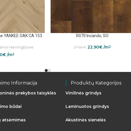
ne YANKEE OAK CA 153
R070 Incando, SO
22.90
€
/m
ron Herringbone
2
27.50
€
50
€
/m
2
kimo Informacija
Produktų Kategorijos
roninės prekybos taisyklės
Vinilinės grindys
imo būdai
Laminuotos grindys
ų atsėmimas
Akustinės sienelės