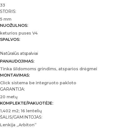
33
STORIS:
5 mm
NUOŽULNOS:
keturios puses V4
SPALVOS:
Natūralūs atspalviai
PANAUDOJIMAS:
Tinka šildomoms grindims, atsparios drėgmei
MONTAVIMAS:
Click sistema be integruoto pakloto
GARANTIJA:
20 metų
KOMPLEKTE/PAKUOTĖJE:
1,402 m2; 16 lentelių
ŠALIS/GAMINTOJAS:
Lenkija „Arbiton”