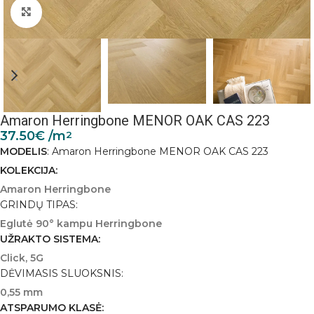
Padidinti nuotrauką
Amaron Herringbone MENOR OAK CAS 223
37.50
€
/m
2
MODELIS
: Amaron Herringbone MENOR OAK CAS 223
KOLEKCIJA:
Amaron Herringbone
GRINDŲ TIPAS:
Eglutė 90° kampu Herringbone
UŽRAKTO SISTEMA:
Click, 5G
DĖVIMASIS SLUOKSNIS:
0,55 mm
ATSPARUMO KLASĖ: