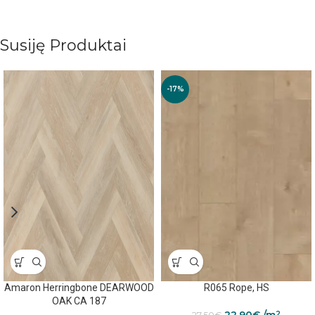
Susiję Produktai
-17%
Amaron Herringbone DEARWOOD
R065 Rope, HS
OAK CA 187
2