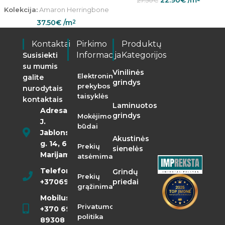
22.90
€
/m
27.50
€
Kolekcija:
Amaron Herringbone
37.50
€
/m
2
Kontaktai
Pirkimo
Produktų
Informacija
Kategorijos
Susisiekti
su mumis
Vinilinės
Elektroninės
galite
grindys
prekybos
nurodytais
taisyklės
kontaktais
Laminuotos
Adresas:
grindys
Mokėjimo
J.
būdai
Jablonskio
Akustinės
g. 14, 68290
Prekių
sienelės
Marijampolė
atsėmimas
Telefonas:
Grindų
Prekių
+37069855400
priedai
grąžinimas
Mobilusis:
Privatumo
+370 698
politika
89308