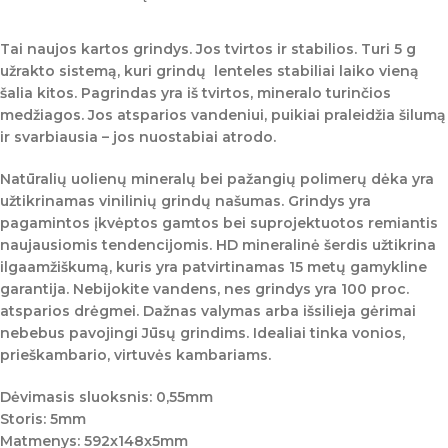
Tai naujos kartos grindys. Jos tvirtos ir stabilios. Turi 5 g
užrakto sistemą, kuri grindų lenteles stabiliai laiko vieną
šalia kitos. Pagrindas yra iš tvirtos, mineralo turinčios
medžiagos. Jos atsparios vandeniui, puikiai praleidžia šilumą
ir svarbiausia – jos nuostabiai atrodo.
Natūralių uolienų mineralų bei pažangių polimerų dėka yra
užtikrinamas vinilinių grindų našumas. Grindys yra
pagamintos įkvėptos gamtos bei suprojektuotos remiantis
naujausiomis tendencijomis. HD mineralinė šerdis užtikrina
ilgaamžiškumą, kuris yra patvirtinamas 15 metų gamykline
garantija. Nebijokite vandens, nes grindys yra 100 proc.
atsparios drėgmei. Dažnas valymas arba išsilieja gėrimai
nebebus pavojingi Jūsų grindims. Idealiai tinka vonios,
prieškambario, virtuvės kambariams.
Dėvimasis sluoksnis: 0,55mm
Storis: 5mm
Matmenys: 592x148x5mm