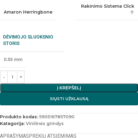
Rakinimo Sistema Click
Amaron Herringbone
DĖVIMOJO SLUOKSNIO
STORIS
0.55 mm
Į KREPŠELĮ
SIŲSTI UŽKLAUSĄ
Produkto kodas:
5905167857090
Kategorija:
Vinilinės grindys
APRAŠYMAS
PREKIŲ ATSIĖMIMAS