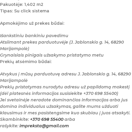
Pakuotėje: 1,402 m2
Tipas: Su click sistema
Apmokėjimo už prekes būdai:
Išankstiniu bankiniu pavedimu
Atsiimant prekes parduotuvėje (J. Jablonskio g. 14, 68290
Marijampolė)
Grynaisiais pinigais užsakymo pristatymo metu
Prekių atsėmimo būdai:
Atvykus į mūsų parduotuvę adresu J. Jablonskio g. 14, 68290
Marijampolė
Prekių pristatymas nurodytu adresu už papildomą mokestį
(dėl platesnės informacijos susisiekite +370 698 55400)
Jei svetainėje neradote dominančios informacijos arba jus
domina individualus užsakymas, galite mums užduoti
klausimus ir mes pasistengsime kuo skubiau į juos atsakyti.
Skambinkite:
+370 698 55400
arba
rašykite:
impreksta@gmail.com