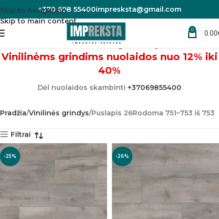
+370 698 55400
impresksta@gmail.com
Skip to navigation
Skip to main content
0
Vinilinės grindys
0.00
Vinilinėms grindims nuolaidos nuo 12% iki
40%
Dėl nuolaidos skambinti
+37069855400
Pradžia
Vinilinės grindys
Puslapis 26
Rodoma 751–753 iš 753
Filtrai
-25%
-26%