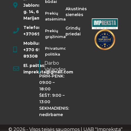
būdai
Jablonskio
Akustinės
g. 14, 68290
Prekių
sienelės
Marijampolė
atsėmimas
Telefonas:
Grindų
Prekių
+37069855400
priedai
grąžinimas
Mobilusis:
Privatumo
+370 698
politika
89308
Darbo
El. paštas:
Valandos
impreksta@gmail.com
PIRM-PENK:
09:00 –
18:00
ŠEŠT: 9:00 –
13:00
SEKMADIENIS:
nedirbame
© 2026 - Visos teisės saugomos | UAB "Impreksta"