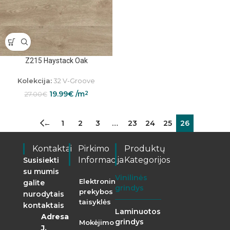
Z215 Haystack Oak
Kolekcija:
32 V-Groove
19.99
€
/m
2
27.00
€
←
1
2
3
…
23
24
25
26
Kontaktai
Pirkimo
Produktų
Informacija
Kategorijos
Susisiekti
su mumis
Vinilinės
Elektroninės
galite
grindys
prekybos
nurodytais
taisyklės
kontaktais
Laminuotos
Adresas:
grindys
Mokėjimo
J.