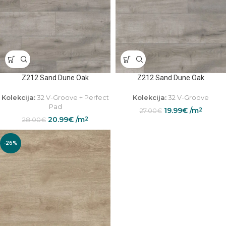
Z212 Sand Dune Oak
Z212 Sand Dune Oak
Kolekcija:
32 V-Groove + Perfect
Kolekcija:
32 V-Groove
Pad
19.99
€
/m
2
27.00
€
20.99
€
/m
2
28.00
€
-26%